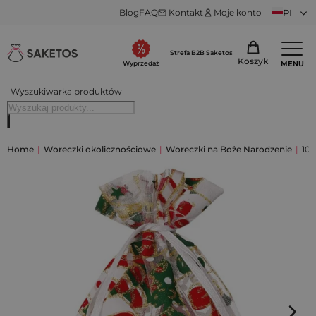
Blog
FAQ
Kontakt
Moje konto
PL
Strefa B2B Saketos
Koszyk
MENU
Wyprzedaż
Wyszukiwarka produktów
Home
|
Woreczki okolicznościowe
|
Woreczki na Boże Narodzenie
|
10 