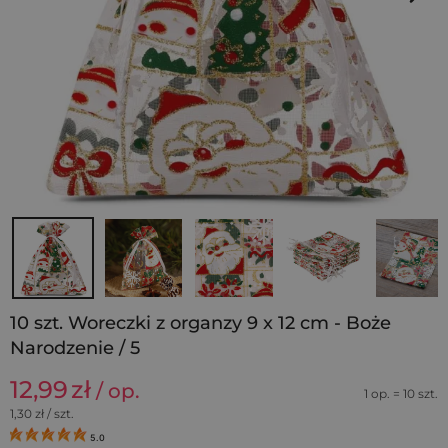
10 szt. Woreczki z organzy 9 x 12 cm - Boże
Narodzenie / 5
12,99
zł
/ op.
1 op. = 10 szt.
1,30
zł / szt.
5.0