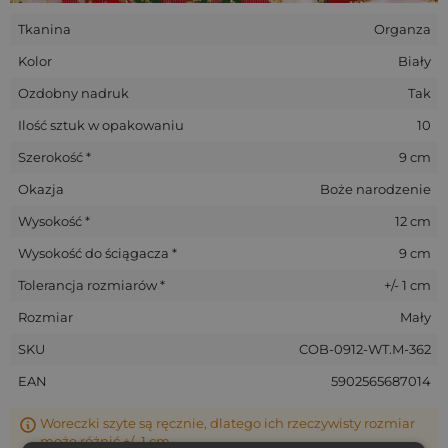
Tkanina
Organza
Kolor
Biały
Ozdobny nadruk
Tak
Ilość sztuk w opakowaniu
10
Szerokość *
9 cm
Okazja
Boże narodzenie
Wysokość *
12 cm
Wysokość do ściągacza *
9 cm
Tolerancja rozmiarów *
+/- 1 cm
Rozmiar
Mały
SKU
COB-0912-WT.M-362
EAN
5902565687014
Woreczki szyte są ręcznie, dlatego ich rzeczywisty rozmiar
może różnić +/- 1 cm