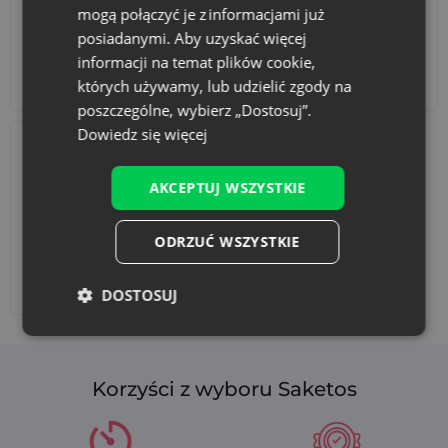
mogą połączyć je z informacjami już
posiadanymi. Aby uzyskać więcej
informacji na temat plików cookie,
Akcesoria i dekoracje
Zestawy
których używamy, lub udzielić zgody na
poszczególne, wybierz „Dostosuj”.
Dowiedz się więcej
AKCEPTUJ WSZYSTKIE
ODRZUĆ WSZYSTKIE
Dodaj nadruk
DOSTOSUJ
Korzyści z wyboru Saketos