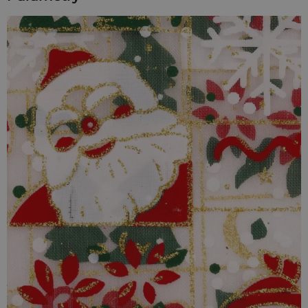
proponujemy jego rozszerzenie - zamiast pakować prezenty
w drogi papier, który i tak zostanie wyrzucony po
odpakowywaniu, prezentujemy eleganckie woreczki
bożonarodzeniowe wielokrotnego użytku.
Te eleganckie dodatki to świetny sposób na spakowanie
każdego rodzaju prezentu: można wypełnić go słodkimi
ciasteczkami, pachnącymi perfumami, stylową biżuterią, a
także wieloma innymi miłymi rzeczami - w końcu święta to
czas, w którym nic nas nie ogranicza.