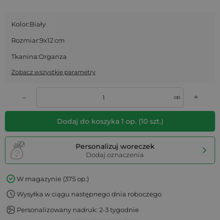
Kolor:
Biały
Rozmiar:
9x12 cm
Tkanina:
Organza
Zobacz wszystkie parametry
+
–
op.
Dodaj do koszyka
1
op.
(
10
szt.)
Personalizuj woreczek
Dodaj oznaczenia
W magazynie (375 op.)
Wysyłka w ciągu następnego dnia roboczego
Personalizowany nadruk: 2-3 tygodnie