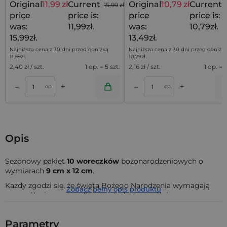
Original
11,99
zł
Current
Original
10,79
zł
Current
15,99
zł
price
price is:
price
price is:
was:
11,99zł.
was:
10,79zł.
15,99zł.
13,49zł.
Najniższa cena z 30 dni przed obniżką:
Najniższa cena z 30 dni przed obniżką
11,99
zł
.
10,79
zł
.
2,40
zł / szt.
1 op. = 5 szt.
2,16
zł / szt.
1 op. = 5
+
+
–
–
a
Dodaj do koszyka
Dodaj do kos
op.
op.
Opis
Sezonowy pakiet
10
woreczków
bożonarodzeniowych o
wymiarach
9 cm x 12 cm
.
Każdy zgodzi się, że święta Bożego Narodzenia wymagają
Zobacz pełny opis produktu
szczególnej oprawy - dbamy wtedy szczególnie mocno o
dobry wystrój, który już od pierwszego spojrzenia
wprowadza nas w przyjemny, świąteczny klimat. Częścią
Parametry
tego świątecznego rytuału jest choinka i prezenty, my zaś