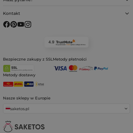
Kontakt
4.9
Na podstawie
11 931
opinii
z całego okresu
Bezpieczne zakupy z SSL
Metody płatności
Metody dostawy
Nasze sklepy w Europie
saketos.pl