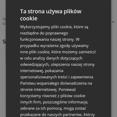
Ta strona używa plików
cookie
Szczegóły dotyczące zgodności produktu z przepisami:
Odpowiedzialność za produkt
Wykorzystujemy pliki cookie, które są
niezbędne do poprawnego
funkcjonowania naszej strony. W
Sprawdź inne ciekawe produkty:
przypadku wyrażenia zgody używamy
inne pliki cookie, które możemy zamieścić
w celu analizy danych dotyczących
odwiedzających, ulepszenia naszej strony
internetowej, pokazania
spersonalizowanych treści i zapewnienia
Państwu wspaniałego doświadczenia na
stronie internetowej. Ponieważ
Kalendarze adwentowe
Torby bawełniane
korzystamy również z plików cookie
innych firm, poszczególne informacje,
zebrane za ich pomocą, mogą zostać
przekazane do naszych partnerów, którzy