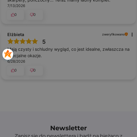
7/13/2026
0
0
Elżbieta
zweryfikowano
5
Mają czysty i schludny wygląd, co jest idealne, zwłaszcza na
specjalne okazje.
6/28/2026
0
0
Newsletter
Zapisz się do newslettera i bądź na bieżąco z