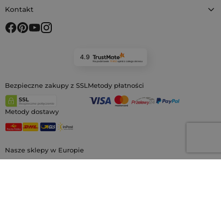
Kontakt
4.9
Na podstawie
11 902
opinii
z całego okresu
Bezpieczne zakupy z SSL
Metody płatności
Metody dostawy
Nasze sklepy w Europie
saketos.pl
Jesteśmy największym sklepem internetowym z materiałowymi