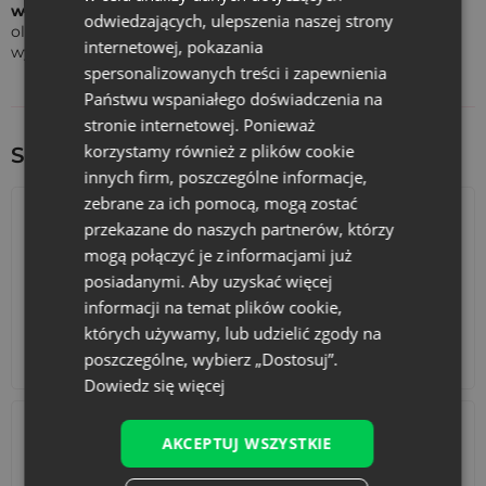
woreczek w dłoniach
. Dzięki temu uwolnią się naturalne
odwiedzających, ulepszenia naszej strony
olejki eteryczne zawarte w lawendzie, a zapach stanie się
internetowej, pokazania
wyraźniejszy i trwalszy.
spersonalizowanych treści i zapewnienia
Państwu wspaniałego doświadczenia na
stronie internetowej. Ponieważ
korzystamy również z plików cookie
Sprawdź inne ciekawe produkty:
innych firm, poszczególne informacje,
zebrane za ich pomocą, mogą zostać
przekazane do naszych partnerów, którzy
mogą połączyć je z informacjami już
posiadanymi. Aby uzyskać więcej
informacji na temat plików cookie,
których używamy, lub udzielić zgody na
poszczególne, wybierz „Dostosuj”.
Kalendarze adwentowe
Torby bawełniane
Dowiedz się więcej
AKCEPTUJ WSZYSTKIE
Zamów woreczki z organzy bezpośrednio