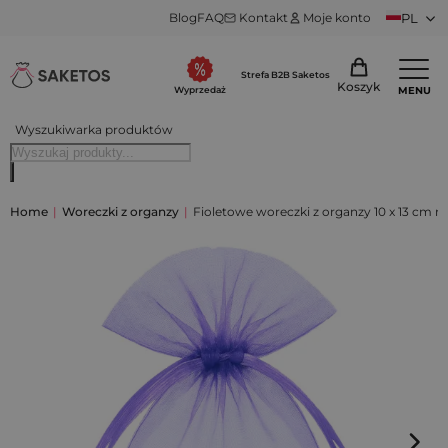
Blog
FAQ
Kontakt
Moje konto
PL
Strefa B2B Saketos
Koszyk
MENU
Wyprzedaż
Wyszukiwarka produktów
Home
|
Woreczki z organzy
|
Fioletowe woreczki z organzy 10 x 13 cm na