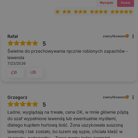
Wyczyść
Szukaj
Rafał
zweryfikowano
5
Świetne do przechowywania ręcznie robionych zapachów -
lawenda
7/23/2026
0
0
Grzegorz
zweryfikowano
5
Ładne, wyglądają na trwałe, cena OK, w mnie głównie pójdą
do szaf wypełnione lawendą lub ewentualnie mydłami,
dlatego kupiłem hurtową ilość. Żona uszykowała suszoną
lawendę i tak zostało, bo luzem się sypie, chciała kłaść w
skarpety, pończochy... Teraz mamy ładny komplet.