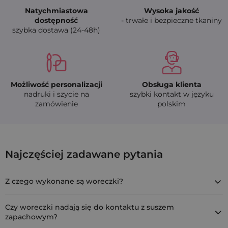
Natychmiastowa
Wysoka jakość
dostępność
- trwałe i bezpieczne tkaniny
szybka dostawa (24-48h)
Możliwość personalizacji
Obsługa klienta
nadruki i szycie na
szybki kontakt w języku
zamówienie
polskim
Fioletowe woreczki z organzy 10 x 13 cm n
Najczęściej zadawane pytania
ORB-1013-VL-001
Z czego wykonane są woreczki?
Woreczki wykonane są z subtelnej organzy, ozdobione
eleganckim kołnierzem i zamykane podwójną satynową
Czy woreczki nadają się do kontaktu z suszem
wstążką, która zapewnia wygodne i szybkie zaciąganie.
zapachowym?
Tak, organza świetnie sprawdza się jako materiał do