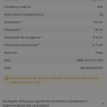
Ozdobny nadruk
Nie
Ilość sztuk w opakowaniu
25
Szerokość *
10 cm
Wysokość *
13 cm
Wysokość do ściągacza *
9.5 cm
Tolerancja rozmiarów *
+/- 1 cm
Rozmiar
Mały
SKU
ORB-1013-VL-001
EAN
5903003415121
Woreczki szyte są ręcznie, dlatego ich rzeczywisty rozmiar
może różnić +/- 1 cm
Szczegóły dotyczące zgodności produktu z przepisami:
Odpowiedzialność za produkt