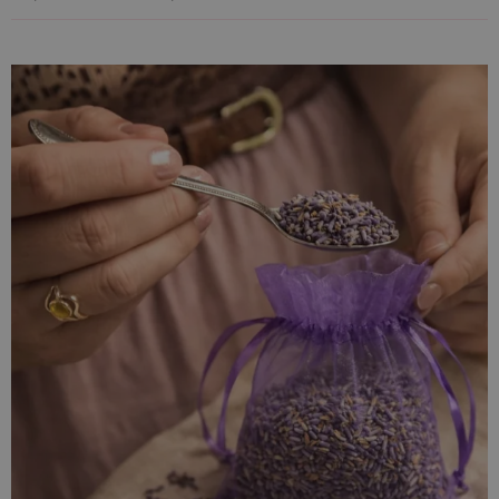
Woreczki są
eleganckie i trwałe
- zamykane za pomocą
podwójnej satynowej wstążki
, która umożliwia szybkie i
pewne zaciągnięcie.
Ozdobny kołnierz
nad tunelem dodaje
im elegancji, a
lekko prześwitująca tkanina
subtelnie
eksponuje zawartość, podkreślając jej kolor i fakturę.
Co się zmieści w woreczku 10 x 13 cm?
około 20 g suszonej lawendy,
mini mydełka, świeczki lub próbki kosmetyków,
biżuteria, np. kolczyki, zawieszki,
minerały lub kamienie ozdobne,
5-7 cukierków typu krówka jako upominek dla gości
weselnych.
Zastosowanie dla biznesu i domu
Dla firm (B2B)
Woreczki sprawdzą się jako
opakowanie dla plantacji