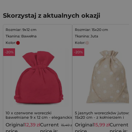
Skorzystaj z aktualnych okazji
Rozmiar: 9x12 cm
Rozmiar: 15x20 cm
Tkanina: Bawełna
Tkanina: Juta
Kolor:
Kolor:
-20%
-20%
10 x czerwone woreczki
5 jasnych woreczków jutowy
bawełniane 9 x 12 cm - eleganckie
15x20 cm - z kołnierzem i
opakowanie na prezenty
groszkowym nadrukiem
Original
12,39
zł
Current
Original
15,99
zł
Current
15,49
zł
price
price is:
price
price is: