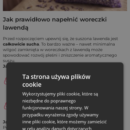
lawendy
,
marek kosmetycznych
i
rękodzielniczych
.
Możliwa jest
personalizacja nadrukiem
już od 30 sztuk - z
logo, nazwą lub grafiką dopasowaną do identyfikacji
wizualnej marki.
Jak prawidłowo napełnić woreczki
lawendą
Dla klientów indywidualnych (B2C)
Przed rozpoczęciem upewnij się, że suszona lawenda jest
To idealny wybór na
lawendowe wesele
lub przyjęcie z
całkowicie sucha
. To bardzo ważne – nawet minimalna
fioletowym motywem przewodnim. Woreczki świetnie
wilgoć zamknięta w woreczkach z lawendą może
sprawdzą się jako
opakowania prezentowe
lub do
spowodować rozwój pleśni i zniszczenie aromatycznego
przygotowania
woreczków zapachowych DIY
i domowych
suszu.
pochłaniaczy wilgoci.
Jak szybko i wygodnie napełnić woreczki z lawendą?
Użyj precyzyjnych akcesoriów:
najlepiej sprawdzi się
Ta strona używa plików
mała łyżeczka, miarka lub lejek kuchenny, które
cookie
ułatwią wsypywanie lawendy do woreczków.
Wykorzystujemy pliki cookie, które są
Zachowaj jednakową ilość:
jeśli przygotowujesz
niezbędne do poprawnego
wiele woreczków lawendowych, użyj wagi kuchennej.
funkcjonowania naszej strony. W
Wyzeruj ją i odmierz taką samą porcję suszu do
każdego woreczka.
przypadku wyrażenia zgody używamy
inne pliki cookie, które możemy zamieścić
Jak wzmocnić zapach lawendy w woreczkach?
Po napełnieniu i dokładnym zawiązaniu,
lekko ściśnij
w celu analizy danych dotyczących