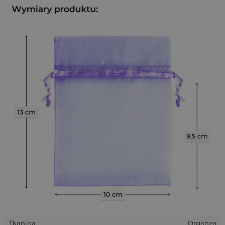
satynową wstążką.
Woreczki z organzy na suszoną lawendę -
idealne dla branży lawendowej
Model w tym odcieniu został stworzony z myślą o
plantacjach lawendy
i
producentach wyrobów
lawendowych
, którzy szukają estetycznego i praktycznego
opakowania na susz. Ten klasyczny woreczek znajduje jednak
znacznie szersze zastosowanie - można go wykorzystać do
dekoracji stołów weselnych
, umieszczając w nim drobne
upominki dla gości. Doskonale sprawdzi się także do
pakowania
mini świeczek
,
mydełek
czy
próbek
kosmetyków
.
Tkanina
Organza