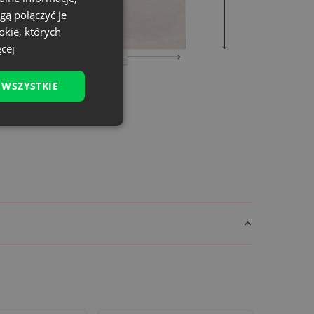
gą połączyć je
okie, których
cej
 WSZYSTKIE
ozwiązanie dla firm chcących wyróżnić swój
jak i klientów indywidualnych