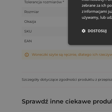
Tolerancja rozmiarów *
Sklepy z lawendą i świecami: opakowanie
zebrane za ich p
Śluby i eventy: eleganckie podziękowania 
z informacjami ju
Rozmiar
używamy, lub udz
Manufaktury i rękodzielnicy: pakowanie 
Okazja
Firmy B2B: jako opakowania z możliwością
DOSTOSUJ
SKU
Możliwość personalizacji
EAN
Jako producent oferujemy możliwość nadruku
Woreczki szyte są ręcznie, dlatego ich rzeczy
produkt lub markę. Obsługujemy zarówno zam
Pakowanie i sprzedaż:
Produkt sprzedawany w pakietach po
10 szt
Szczegóły dotyczące zgodności produktu z przepis
przygotowujących się do eventów czy pakują
Sprawdź inne ciekawe produk