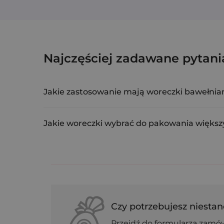
Woreczki bawełniano-organzow
Najczęściej zadawane pytani
COR-1520-WTX-001
Jakie zastosowanie mają woreczki bawełnia
Woreczki te są idealne do pakowania świec, lawend
Jakie woreczki wybrać do pakowania więks
Najlepiej sprawdzą się woreczki z organzy i baweł
Czy potrzebujesz niestan
Przejdź do formularza zamó