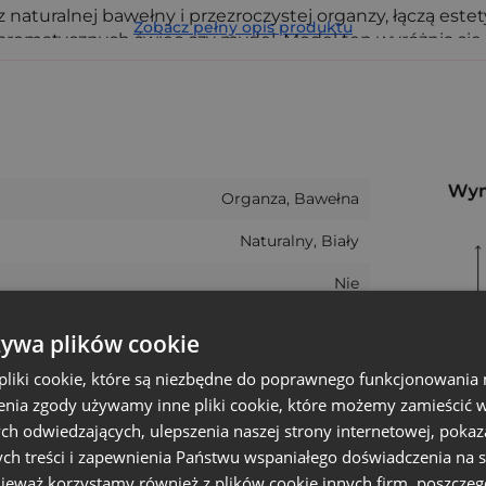
naturalnej bawełny i przezroczystej organzy, łączą estet
Zobacz pełny opis produktu
 aromatycznych świec czy mydeł. Model ten wyróżnia się 
ak
zestawy prezentowe
, większe świece, rękodzieło lub
ylko nadaje mu stylowego wyglądu, ale też chroni zawar
Organza, Bawełna
Naturalny, Biały
ości (17 cm do ściągacza)
a
Nie
10
żywa plików cookie
szyty ręcznie)
15 cm
, rękodzieło, biżuteria, pakowanie produktów hotelowy
liki cookie, które są niezbędne do poprawnego funkcjonowania 
nia zgody używamy inne pliki cookie, które możemy zamieścić w 
20 cm
h:
ch odwiedzających, ulepszenia naszej strony internetowej, pokaz
17 cm
ch treści i zapewnienia Państwu wspaniałego doświadczenia na s
, zestawów powitalnych i zapachów.
nieważ korzystamy również z plików cookie innych firm, poszczeg