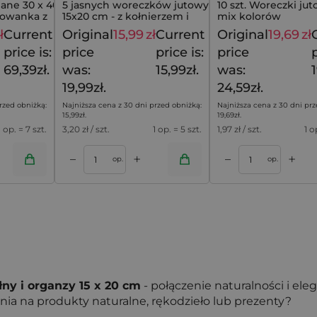
niane 30 x 40 cm z
5 jasnych woreczków jutowych
10 szt. Woreczki jut
rowanka z
15x20 cm - z kołnierzem i
mix kolorów
groszkowym nadrukiem
ł
Current
Original
15,99
zł
Current
Original
19,69
zł
94,99
zł
19,99
zł
price is:
price
price is:
price
p
69,39zł.
was:
15,99zł.
was:
1
19,99zł.
24,59zł.
rzed obniżką:
Najniższa cena z 30 dni przed obniżką:
Najniższa cena z 30 dni prz
15,99
zł
.
19,69
zł
.
1 op. = 7 szt.
3,20
zł / szt.
1 op. = 5 szt.
1,97
zł / szt.
1 o
+
+
–
–
oszyka
Dodaj do koszyka
op.
op.
ny i organzy 15 x 20 cm
- połączenie naturalności i ele
ia na produkty naturalne, rękodzieło lub prezenty?