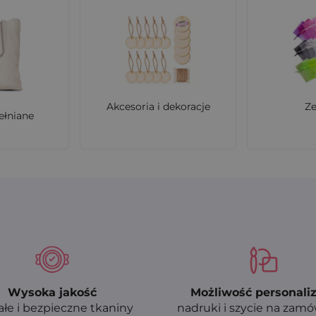
Akcesoria i dekoracje
Z
ełniane
Wysoka jakość
Możliwość personaliz
ałe i bezpieczne tkaniny
nadruki i szycie na zam