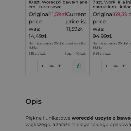
10 szt. Woreczki bawełniane 8 x 10
7 szt. Worki à la l
cm - turkusowe
nadrukiem - kolo
mazakami
Original
11,59
zł
Current
Original
69,39
z
14,49
zł
price
price is:
price
was:
11,59zł.
was:
14,49zł.
94,99zł.
Najniższa cena z 30 dni przed obniżką:
Najniższa cena z 30 dni p
11,59
zł
.
69,39
zł
.
1,16
zł / szt.
1 op. = 10 szt.
9,91
zł / szt.
+
+
–
–
koszyka
Dodaj do koszyka
Dodaj do k
op.
op.
Opis
Piękne i unikatowe
woreczki uszyte z baweł
większego, a zarazem eleganckiego opakowan