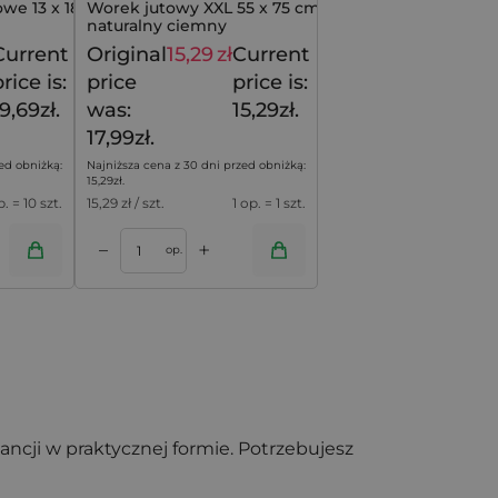
owe 13 x 18 cm -
Worek jutowy XXL 55 x 75 cm -
naturalny ciemny
Current
Original
15,29
zł
Current
24,59
zł
17,99
zł
rice is:
price
price is:
9,69zł.
was:
15,29zł.
17,99zł.
ed obniżką:
Najniższa cena z 30 dni przed obniżką:
15,29
zł
.
p. = 10 szt.
15,29
zł / szt.
1 op. = 1 szt.
+
–
op.
gancji w praktycznej formie. Potrzebujesz