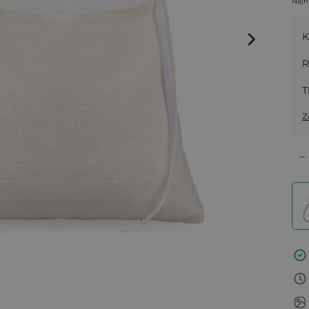
Najn
K
R
T
Z
–