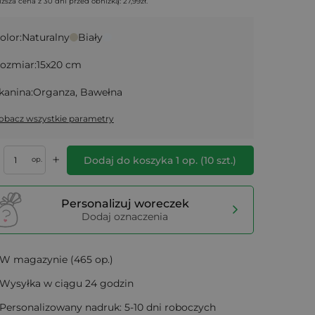
iższa cena z 30 dni przed obniżką:
27,99
zł
.
olor:
Naturalny
Biały
ozmiar:
15x20 cm
kanina:
Organza, Bawełna
obacz wszystkie parametry
+
Dodaj do koszyka
1
op.
(
10
szt.)
op.
Personalizuj woreczek
Dodaj oznaczenia
W magazynie (465 op.)
Wysyłka w ciągu 24 godzin
Personalizowany nadruk: 5-10 dni roboczych