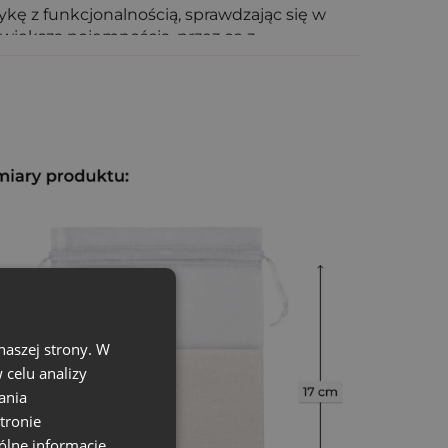
ykę z funkcjonalnością, sprawdzając się w
większą pojemnością, przez co z
 większą ilość suszonej lawendy. Zamknięcie
tość.
ch
naszej strony. W
celu analizy
ania
tronie
ólne informacje,