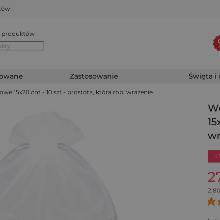
któw
 produktów
zowane
Zastosowanie
Święta i
e 15x20 cm - 10 szt - prostota, która robi wrażenie
Wo
15
wr
-
2
2,8