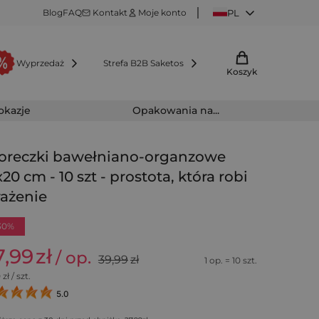
Blog
FAQ
Kontakt
Moje konto
PL
Wyprzedaż
Strefa B2B Saketos
Koszyk
 okazje
Opakowania na...
reczki bawełniano-organzowe
x20 cm - 10 szt - prostota, która robi
ażenie
30%
7,99
zł
/ op.
39,99
zł
1 op. = 10 szt.
0
zł / szt.
5.0