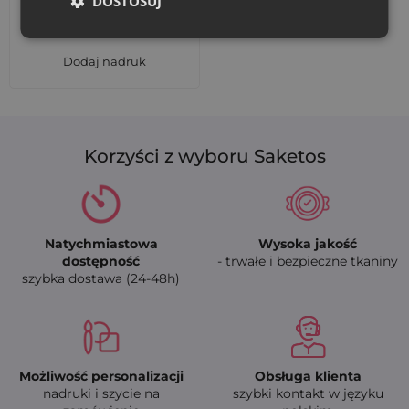
DOSTOSUJ
doskonale sprawdzą się w każdej branży i w domu.
Zamów już dziś
i wykorzystaj je do pakowania produktów,
prezentów lub próbek. Dla firm oferujemy dodatkową usługę
Dodaj nadruk
personalizacji nadrukiem od 30 sztuk
- szybka realizacja,
wysoka jakość i możliwość stworzenia wyjątkowego,
spójnego wizerunku marki.
Korzyści z wyboru Saketos
Natychmiastowa
Wysoka jakość
dostępność
- trwałe i bezpieczne tkaniny
szybka dostawa (24-48h)
Możliwość personalizacji
Obsługa klienta
nadruki i szycie na
szybki kontakt w języku