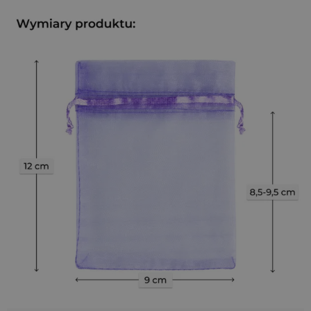
użytku.
Puste woreczki na lawendę
wykonane z subtelnej
organzy
w kolorze fioletowym
to klasyczny i elegancki sposób na
pakowanie suszu, biżuterii lub drobnych upominków.
Wymiary
9x12 cm
sprawiają, że są to uniwersalne, małe
opakowania idealne dla branży lawendowej i handmade.
Każdy woreczek wyposażony jest w
ściągacz z podwójną
satynową wstążką
, która umożliwia szybkie i wygodne
zamknięcie - poprzez zaciągnięcie wstążek z obu stron.
Dodatkowy
ozdobny kołnierz nad tunelem
nadaje im
estetyczny wygląd, a lekko połyskująca, prześwitująca
tkanina eksponuje zawartość, np. suszoną lawendę czy
biżuterię.