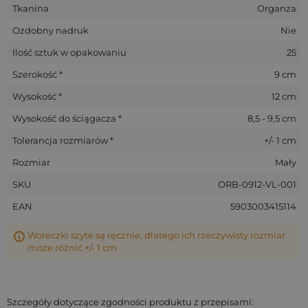
Tkanina
Organza
Ozdobny nadruk
Nie
Ilość sztuk w opakowaniu
25
Szerokość *
9 cm
Wysokość *
12 cm
Wysokość do ściągacza *
8,5 - 9,5 cm
Tolerancja rozmiarów *
+/- 1 cm
Rozmiar
Mały
SKU
ORB-0912-VL-001
EAN
5903003415114
Woreczki szyte są ręcznie, dlatego ich rzeczywisty rozmiar
może różnić +/- 1 cm
Szczegóły dotyczące zgodności produktu z przepisami: