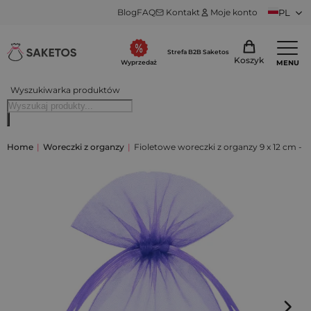
Blog
FAQ
Kontakt
Moje konto
PL
Strefa B2B Saketos
Koszyk
MENU
Wyprzedaż
Wyszukiwarka produktów
Home
|
Woreczki z organzy
|
Fioletowe woreczki z organzy 9 x 12 cm - n