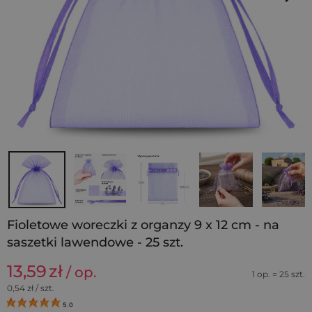
Fioletowe woreczki z organzy 9 x 12 cm - na
saszetki lawendowe - 25 szt.
13,59
zł
/ op.
1 op. = 25 szt.
0,54
zł / szt.
5.0