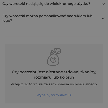
umożliwia szybkie i pewne zamknięcie poprzez zaciągnięcie
Czy woreczki nadają się do wielokrotnego użytku?
sznureczków z obu stron.
Tak. Woreczki z organzy są trwałe, lekkie i wielorazowe, dzięki
czemu można je wykorzystywać ponownie, np. do
Czy woreczki można personalizować nadrukiem lub
przechowywania biżuterii, tworzenia saszetek zapachowych czy
logo?
organizacji drobiazgów w domu.
Tak. Oferujemy personalizację nadrukiem (logo, napis, grafika)
już od 30 sztuk. To świetna opcja dla firm, plantacji lawendy i
marek kosmetycznych, które chcą budować spójny wizerunek.
Czy potrzebujesz niestandardowej tkaniny,
rozmiaru lub koloru?
Przejdź do formularza zamówienia indywidualnego.
Wypełnij formularz