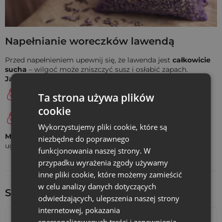
Fioletowe woreczki z organzy to również piękne
opakowania ślubne lub prezentowe
. Świetnie sprawdzą się
na
lawendowe wesele
lub przyjęcie z motywem fioletowym
Napełnianie woreczków lawendą
- jako podziękowania dla gości z drobnym upominkiem.
Można je także wykorzystać w domu, np. do segregowania
Przed napełnieniem upewnij się, że lawenda jest
całkowicie
biżuterii w szkatułce lub do przygotowania
woreczków
sucha
– wilgoć może zniszczyć susz i osłabić zapach.
zapachowych DIY
do szafy czy domowych pochłaniaczy
Jak napełnić woreczki lawendowe?
wilgoci.
Wsypuj lawendę małą łyżeczką lub miarką.
Ta strona używa plików
cookie
Przy większej liczbie woreczków odmierzaj porcje
wagą kuchenną.
Wykorzystujemy pliki cookie, które są
Mocniejszy zapach lawendy:
po zawiązaniu delikatnie
niezbędne do poprawnego
ugnieć woreczek, aby uwolnić naturalne olejki eteryczne.
funkcjonowania naszej strony. W
przypadku wyrażenia zgody używamy
inne pliki cookie, które możemy zamieścić
w celu analizy danych dotyczących
Sprawdź inne ciekawe produkty:
odwiedzających, ulepszenia naszej strony
internetowej, pokazania
spersonalizowanych treści i zapewnienia