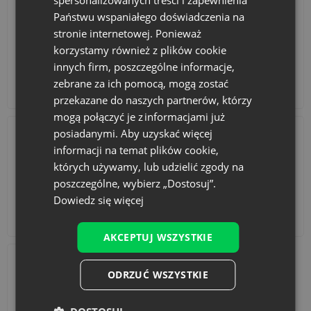
Państwu wspaniałego doświadczenia na
stronie internetowej. Ponieważ
korzystamy również z plików cookie
innych firm, poszczególne informacje,
zebrane za ich pomocą, mogą zostać
Kalendarze adwentowe
Torby bawełniane
przekazane do naszych partnerów, którzy
mogą połączyć je z informacjami już
posiadanymi. Aby uzyskać więcej
informacji na temat plików cookie,
których używamy, lub udzielić zgody na
poszczególne, wybierz „Dostosuj”.
Dowiedz się więcej
Akcesoria i dekoracje
Zestawy
AKCEPTUJ WSZYSTKIE
Gdzie kupić puste woreczki na lawendę?
ODRZUĆ WSZYSTKIE
Odkryj uniwersalne
woreczki z organzy 9x12 cm
marki
Saketos - eleganckie, lekkie i wielorazowe opakowania, które