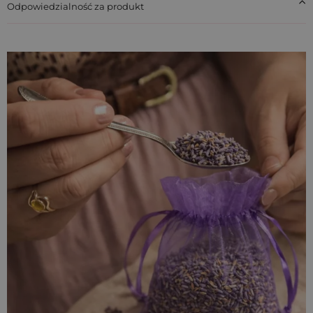
Odpowiedzialność za produkt
Co zmieści się w woreczku 9x12 cm?
ok. 12 g suszu lawendowego (w zależności od
oczekiwanego efektu wypełnienia),
upominki na wesele, np. 3-4 cukierki typu krówka,
próbki kosmetyków, tester perfum lub mini mydełko,
kolczyki i inna drobna biżuteria,
kamienie szlachetne.
Zastosowanie dla plantacji i marek
lawendowych (B2B)
Woreczki w odcieniu fioletowym doskonale sprawdzają się
jako
opakowania na suszoną lawendę
. Pomieszczą około
12 g suszu, dzięki czemu idealnie nadają się dla
plantacji
lawendy
, sklepów z produktami lawendowymi i marek
kosmetycznych. Możliwa jest
personalizacja nadrukiem
(logo, napis, grafika) już od 30 sztuk, co pozwala tworzyć
spójne, eleganckie opakowania budujące branding marki.
Inspiracje dla klientów indywidualnych