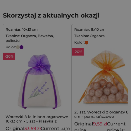
Skorzystaj z aktualnych okazji
Rozmiar: 10x13 cm
Rozmiar: 8x10 cm
Tkanina: Organza, Bawełna,
Tkanina: Organza
poliester
Kolor:
Kolor:
-20%
-20%
25 szt. Woreczki z organzy 8 
cm - pomarańczowe
Woreczki à la lniano-organzowe
10x13 cm - 5 szt - klasyka z
Original
9,59
zł
Current
11
lawendowym akcentem
Original
33,59
zł
Current
41,99
zł
price
price is: