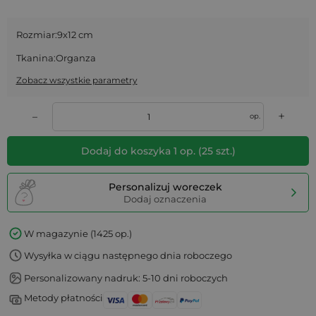
Rozmiar:
9x12 cm
Tkanina:
Organza
Zobacz wszystkie parametry
+
–
op.
Dodaj do koszyka
1
op.
(
25
szt.)
Personalizuj woreczek
Dodaj oznaczenia
W magazynie (1425 op.)
Wysyłka w ciągu następnego dnia roboczego
Personalizowany nadruk: 5-10 dni roboczych
Metody płatności