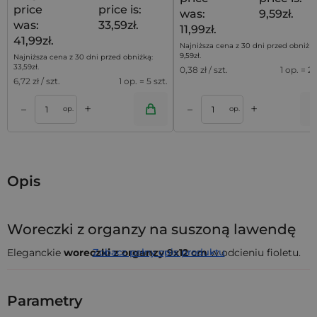
price
price is:
was:
9,59zł.
was:
33,59zł.
11,99zł.
41,99zł.
Najniższa cena z 30 dni przed obniżką
9,59
zł
.
Najniższa cena z 30 dni przed obniżką:
33,59
zł
.
0,38
zł / szt.
1 op. = 25
6,72
zł / szt.
1 op. = 5 szt.
+
+
–
–
a
Dodaj do koszyka
Dodaj do kos
op.
op.
Opis
Woreczki z organzy na suszoną lawendę
Eleganckie
woreczki z organzy 9x12 cm
Zobacz pełny opis produktu
w odcieniu fioletu.
Zestaw 25 sztuk idealny do pakowania lawendy, biżuterii,
próbek kosmetyków lub upominków dla gości na lawendowy
ślub. Woreczki zamykane są
podwójną satynową wstążką
.
Parametry
To praktyczne i łatwe w użyciu opakowania wielokrotnego