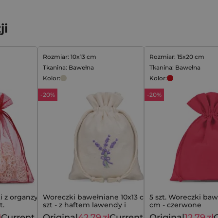
ji
Rozmiar: 10x13 cm
Rozmiar: 15x20 cm
Tkanina: Bawełna
Tkanina: Bawełna
Kolor:
Kolor:
-20%
-20%
 z organzy 35 x
Woreczki bawełniane 10x13 cm - 10
5 szt. Woreczki baw
t.
szt - z haftem lawendy i
cm - czerwone
rustykalnym urokiem
ł
Current
Original
42,79
zł
Current
Original
12,79
zł