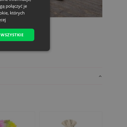
gą połączyć je
okie, których
cej
 WSZYSTKIE
jeszcze zanim klient je otworzy. Wprowadź do