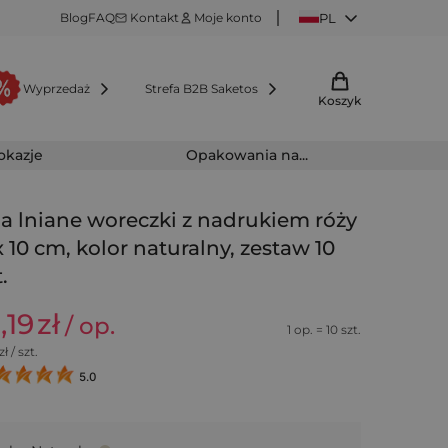
Blog
FAQ
Kontakt
Moje konto
PL
Wyprzedaż
Strefa B2B Saketos
Koszyk
 okazje
Opakowania na...
la lniane woreczki z nadrukiem róży
x 10 cm, kolor naturalny, zestaw 10
.
,19
zł
/ op.
1 op. = 10 szt.
zł / szt.
5.0