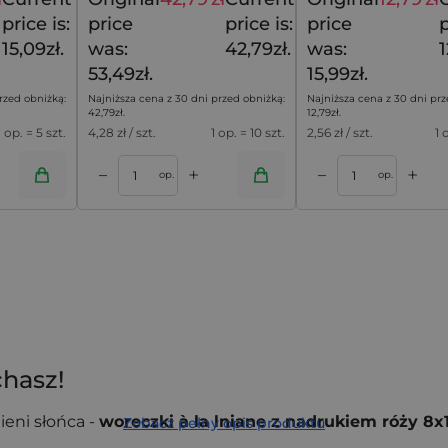
18,79
zł
53,49
zł
price is:
price
price is:
price
p
15,09zł.
was:
42,79zł.
was:
1
53,49zł.
15,99zł.
rzed obniżką:
Najniższa cena z 30 dni przed obniżką:
Najniższa cena z 30 dni prz
42,79
zł
.
12,79
zł
.
1 op. = 5 szt.
4,28
zł / szt.
1 op. = 10 szt.
2,56
zł / szt.
1 
+
+
–
–
oszyka
Dodaj do koszyka
op.
op.
hasz!
ieni słońca -
woreczki à la lniane z nadrukiem róży 8
Zobacz pełny opis produktu
sprawiają, że są idealnym nośnikiem emocji w małym form