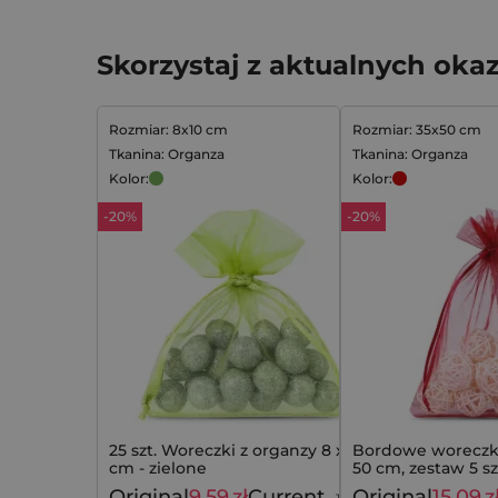
Skorzystaj z aktualnych okaz
Rozmiar: 8x10 cm
Rozmiar: 35x50 cm
Tkanina: Organza
Tkanina: Organza
Kolor:
Kolor:
-20%
-20%
25 szt. Woreczki z organzy 8 x 10
Bordowe woreczki
cm - zielone
50 cm, zestaw 5 sz
Original
9,59
zł
Current
Original
15,09
z