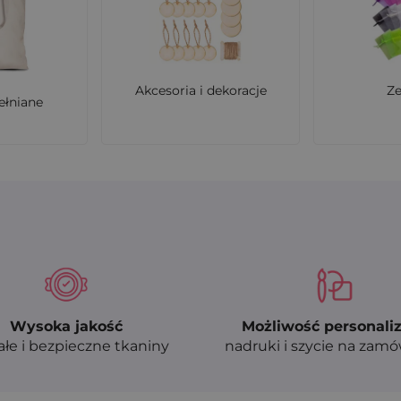
Akcesoria i dekoracje
Z
ełniane
Wysoka jakość
Możliwość personaliz
ałe i bezpieczne tkaniny
nadruki i szycie na zam