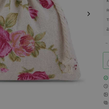
K
R
T
Z
–