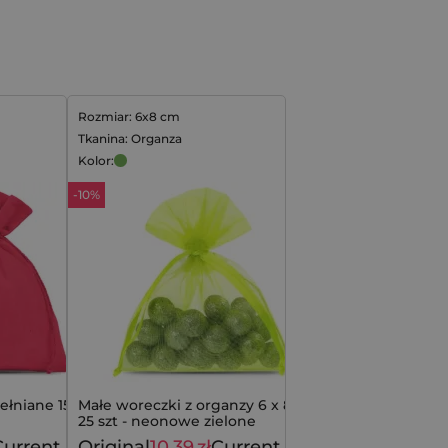
Rozmiar: 6x8 cm
Tkanina: Organza
Kolor:
-10%
ełniane 15 x 20
Małe woreczki z organzy 6 x 8 cm,
25 szt - neonowe zielone
Current
Original
10,39
zł
Current