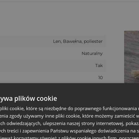
ków, biżuterii czy próbek kosmetyków.
ekstura doskonale go imituje. Tkanina à la len to trwała
Len, Bawełna, poliester
 naturalności, a przy tym nie traci fasonu. To idealne ro
ciowego.
Naturalny
Tak
która opowiada więcej
10
 i czyni woreczek czymś więcej niż tylko opakowaniem
duktów handmade, biżuterii artystycznej, świec czy natur
8 cm
żywa plików cookie
Walentynki
h woreczkach 8x10 cm?
liki cookie, które są niezbędne do poprawnego funkcjonowania 
10 cm
nia zgody używamy inne pliki cookie, które możemy zamieścić w 
ch odwiedzających, ulepszenia naszej strony internetowej, pokaz
7.5 cm
ralnych,
ch treści i zapewnienia Państwu wspaniałego doświadczenia na s
nieważ korzystamy również z plików cookie innych firm, poszczeg
+/- 1 cm