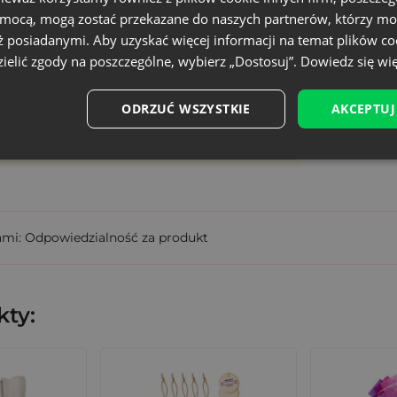
,
omocą, mogą zostać przekazane do naszych partnerów, którzy mo
Mały
t, baby shower, komunie.
ż posiadanymi. Aby uzyskać więcej informacji na temat plików co
ielić zgody na poszczególne, wybierz „Dostosuj”.
Dowiedz się wię
P.LIN-0810-NAT.KW-172
niane woreczki od Saketos?
5902565687380
ODRZUĆ WSZYSTKIE
AKCEPTUJ
praktyczność,
wisty rozmiar może różnić +/- 1 cm
salny,
storia,
 i krótki czas realizacji,
tingowych i sprzedaży detalicznej.
ami: Odpowiedzialność za produkt
akuj to z emocją
ty:
róży
to opakowanie, które dodaje wartości produktowi, 
 klasą, stylem i sercem.