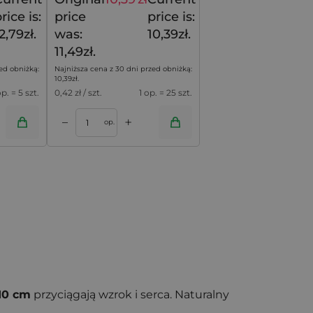
15,99
zł
11,49
zł
rice is:
price
price is:
2,79zł.
was:
10,39zł.
11,49zł.
ed obniżką:
Najniższa cena z 30 dni przed obniżką:
10,39
zł
.
op. = 5 szt.
0,42
zł / szt.
1 op. = 25 szt.
+
–
op.
x10 cm
przyciągają wzrok i serca. Naturalny
acie. Sprawdzą się wszędzie tam, gdzie liczy