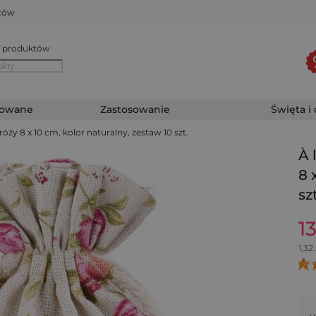
któw
 produktów
zowane
Zastosowanie
Święta i
óży 8 x 10 cm, kolor naturalny, zestaw 10 szt.
À 
8 
szt
13
1,32