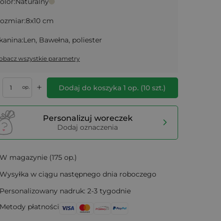
olor:
Naturalny
ozmiar:
8x10 cm
kanina:
Len, Bawełna, poliester
obacz wszystkie parametry
+
Dodaj do koszyka
1
op.
(
10
szt.)
op.
Personalizuj woreczek
Dodaj oznaczenia
W magazynie (175 op.)
Wysyłka w ciągu następnego dnia roboczego
Personalizowany nadruk: 2-3 tygodnie
Metody płatności