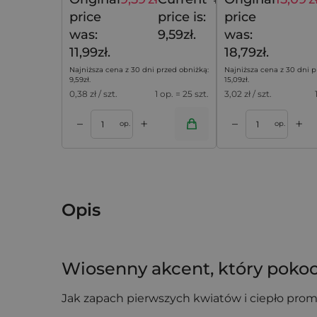
11,99
zł
price
price is:
price
was:
9,59zł.
was:
11,99zł.
18,79zł.
Najniższa cena z 30 dni przed obniżką:
Najniższa cena z 30 dni p
9,59
zł
.
15,09
zł
.
0,38
zł / szt.
1 op. = 25 szt.
3,02
zł / szt.
+
+
–
–
koszyka
Dodaj do koszyka
Dodaj do k
op.
op.
Opis
Wiosenny akcent, który pokoc
Jak zapach pierwszych kwiatów i ciepło prom
look, romantyczny motyw i delikatna faktura 