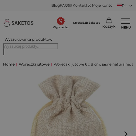
Blog
FAQ
Kontakt
Moje konto
PL
Strefa B2B Saketos
Koszyk
MENU
Wyprzedaż
Wyszukiwarka produktów
Home
|
Woreczki jutowe
|
Woreczki jutowe 6 x 8 cm, jasne naturalne, ze