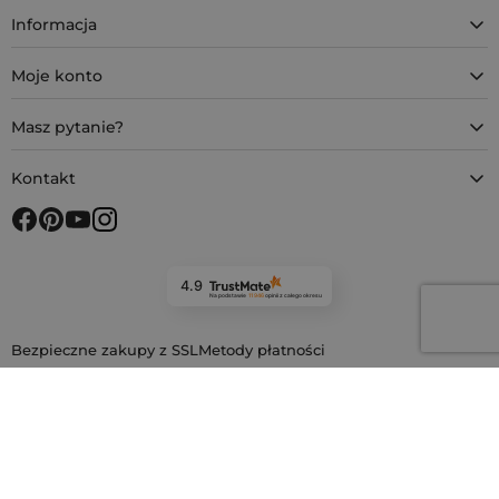
Informacja
Moje konto
Masz pytanie?
Kontakt
4.9
Na podstawie
11 946
opinii
z całego okresu
Bezpieczne zakupy z SSL
Metody płatności
Metody dostawy
Nasze sklepy w Europie