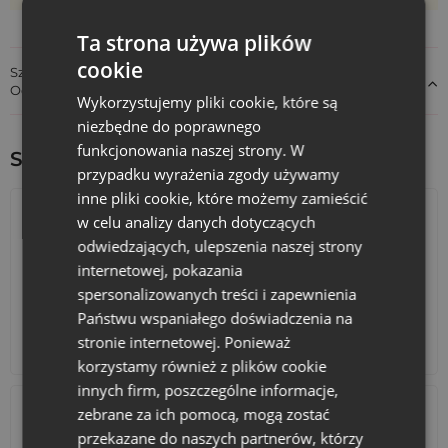
Zamów już dziś i wykorzystaj potencjał naturalnych
materiałów w komunikacji Twojej marki - ekologicznie,
Ta strona używa plików
pięknie, z pomysłem.
cookie
Szczegóły dotyczące zgodności produktu z przepisami:
Odpowiedzialność za produkt
Wykorzystujemy pliki cookie, które są
niezbędne do poprawnego
funkcjonowania naszej strony. W
Sprawdź inne ciekawe produkty:
przypadku wyrażenia zgody używamy
inne pliki cookie, które możemy zamieścić
w celu analizy danych dotyczących
odwiedzających, ulepszenia naszej strony
internetowej, pokazania
spersonalizowanych treści i zapewnienia
Państwu wspaniałego doświadczenia na
stronie internetowej. Ponieważ
Kalendarze adwentowe
Torby bawełniane
korzystamy również z plików cookie
innych firm, poszczególne informacje,
zebrane za ich pomocą, mogą zostać
przekazane do naszych partnerów, którzy