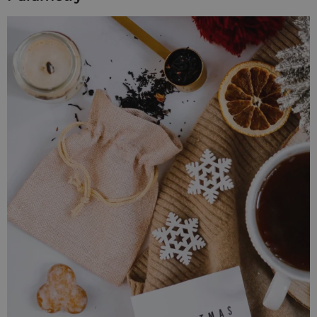
Naturalny kolor, klasyczna struktura i funkcjonalność -
wszystko w jednym, niewielkim formacie. Zestaw zawiera 10
sztuk, gotowych na dekorację, pakowanie lub branding.
Dlaczego warto wybrać jutowe woreczki?
Woreczki wykonano z materiału syntetycznego
inspirowanego
naturalną jutą
- trwałego, estetycznego i
przyjemnego w dotyku. Tkanina ta doskonale imituje
rustykalny wygląd klasycznej juty, a przy tym jest bardziej
odporna na rozciąganie i mniej podatna na mechacenie.
Dzięki temu
woreczki
świetnie sprawdzają się w dekoracjach
sezonowych, zestawach handmade, pakietach sensorycznych
oraz jako opakowanie świątecznych upominków.
Co możesz w nich zapakować?
do 5 g suszonej lawendy lub ziół,
symboliczne jajko lub zawieszkę zapachową ,
filcowy zajączek handmade,
karteczkę z życzeniami lub etykietę z brandingiem.
Ten format to nie tylko opakowanie - to element komunikacji