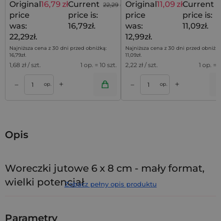
Original
16,79
zł
Current
Original
11,09
zł
Current
22,29
zł
1
price
price is:
price
price is:
was:
16,79zł.
was:
11,09zł.
22,29zł.
12,99zł.
Najniższa cena z 30 dni przed obniżką:
Najniższa cena z 30 dni przed obniżką
16,79
zł
.
11,09
zł
.
1,68
zł / szt.
1 op. = 10 szt.
2,22
zł / szt.
1 op. = 5
+
+
–
–
a
Dodaj do koszyka
Dodaj do kos
op.
op.
Opis
Woreczki jutowe 6 x 8 cm - mały format,
wielki potencjał
Zobacz pełny opis produktu
Szukasz drobnego, ale efektownego opakowania, które
wpisze się w ekologiczny charakter Twojej marki? Te
Parametry
woreczki jutowe
o wymiarach 6 x 8 cm to doskonały wybór.