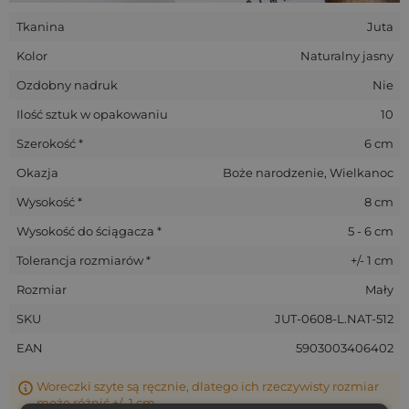
wizualnej marki.
Tkanina
Juta
Dla kogo?
Kolor
Naturalny jasny
Ozdobny nadruk
Nie
Sklepy i marki zero waste
- estetyczne pakowanie ziół i
dodatków,
Ilość sztuk w opakowaniu
10
Twórcy handmade
- oprawa świec, zawieszek i zestawów
Szerokość *
prezentowych,
6 cm
Organizatorzy eventów i świąt
- dekoracje przy
Okazja
Boże narodzenie, Wielkanoc
nakryciach, pakiety powitalne,
Wysokość *
8 cm
Restauracje i hotele
- eko akcent na stole lub
podziękowanie dla gości.
Wysokość do ściągacza *
5 - 6 cm
Tolerancja rozmiarów *
+/- 1 cm
Woreczki jutowe z personalizacją - od detalu
do przekazu
Rozmiar
Mały
W naszej ofercie znajdziesz
woreczki jutowe
w różnych
SKU
JUT-0608-L.NAT-512
kolorach i formatach. Na zamówienie wykonujemy nadruki
EAN
5903003406402
logo, grafik świątecznych lub dodajemy zawieszki z nazwą
marki. Wszystko po to, by nawet najmniejszy detal miał
znaczenie.
Woreczki szyte są ręcznie, dlatego ich rzeczywisty rozmiar
może różnić +/- 1 cm