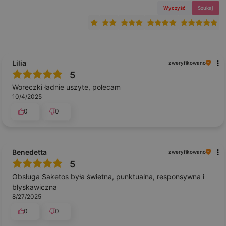
Wyczyść
Szukaj
Lilia
zweryfikowano
5
Woreczki ładnie uszyte, polecam
10/4/2025
0
0
Benedetta
zweryfikowano
5
Obsługa Saketos była świetna, punktualna, responsywna i
błyskawiczna
8/27/2025
0
0