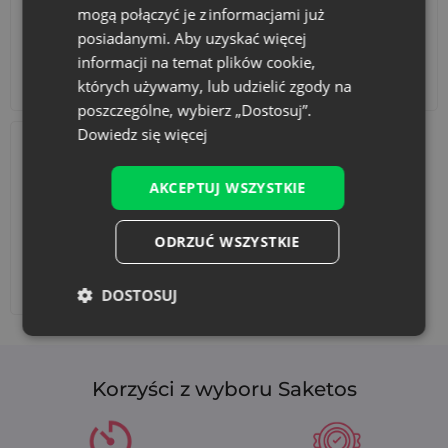
mogą połączyć je z informacjami już
posiadanymi. Aby uzyskać więcej
informacji na temat plików cookie,
Akcesoria i dekoracje
Zestawy
których używamy, lub udzielić zgody na
poszczególne, wybierz „Dostosuj”.
Dowiedz się więcej
AKCEPTUJ WSZYSTKIE
ODRZUĆ WSZYSTKIE
Dodaj nadruk
DOSTOSUJ
Korzyści z wyboru Saketos