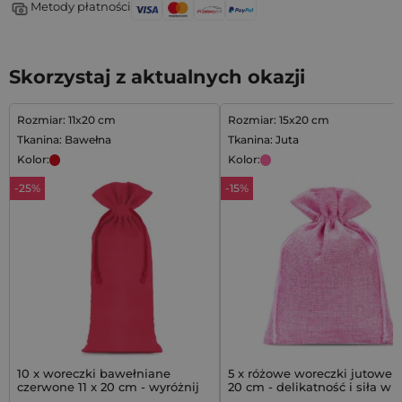
Metody płatności
Skorzystaj z aktualnych okazji
Rozmiar: 11x20 cm
Rozmiar: 15x20 cm
Tkanina: Bawełna
Tkanina: Juta
Kolor:
Kolor:
-25%
-15%
10 x woreczki bawełniane
5 x różowe woreczki jutowe 1
czerwone 11 x 20 cm - wyróżnij
20 cm - delikatność i siła w
swój prezent
jednym