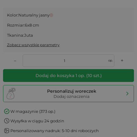
Kolor:
Naturalny jasny
Rozmiar:
6x8 cm
Tkanina:
Juta
Zobacz wszystkie parametry
+
–
op.
Dodaj do koszyka
1
op.
(
10
szt.)
Personalizuj woreczek
Dodaj oznaczenia
W magazynie (373 op.)
Wysyłka w ciągu 24 godzin
Personalizowany nadruk: 5-10 dni roboczych