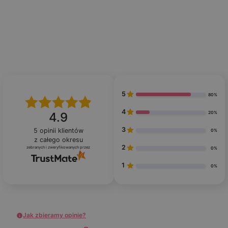
5
80%
4
20%
4.9
3
5
opinii klientów
0%
z całego okresu
2
zebranych i zweryfikowanych przez
0%
1
0%
Jak zbieramy opinie?