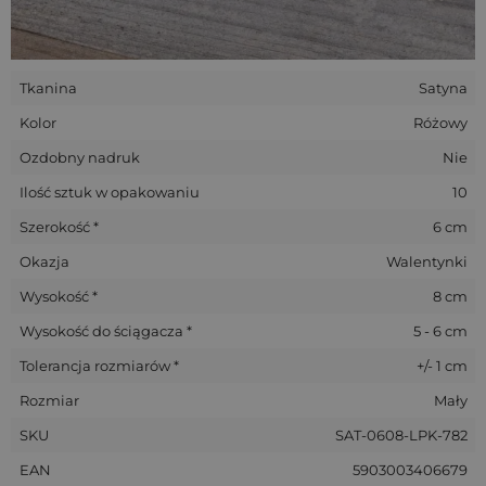
Tkanina
Satyna
Kolor
Różowy
Ozdobny nadruk
Nie
Ilość sztuk w opakowaniu
10
Szerokość *
6 cm
Okazja
Walentynki
Wysokość *
8 cm
Wysokość do ściągacza *
5 - 6 cm
Tolerancja rozmiarów *
+/- 1 cm
Rozmiar
Mały
SKU
SAT-0608-LPK-782
EAN
5903003406679