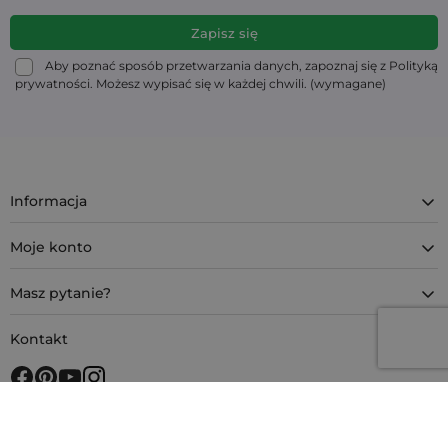
Aby poznać sposób przetwarzania danych, zapoznaj się z Polityką
prywatności. Możesz wypisać się w każdej chwili. (wymagane)
Informacja
Moje konto
Masz pytanie?
Kontakt
4.9
Na podstawie
11 926
opinii
z całego okresu