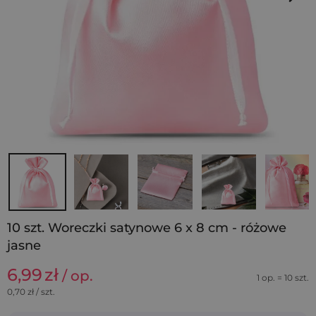
10 szt. Woreczki satynowe 6 x 8 cm - różowe
jasne
6,99
zł
/ op.
1 op. = 10 szt.
0,70
zł / szt.