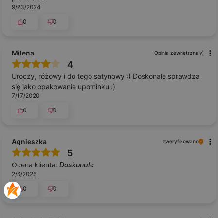
9/23/2024
0
0
Milena
Opinia zewnętrzna
4
Uroczy, różowy i do tego satynowy :) Doskonale sprawdza
się jako opakowanie upominku :)
7/17/2020
0
0
Agnieszka
zweryfikowano
5
Ocena klienta:
Doskonale
2/6/2025
0
0