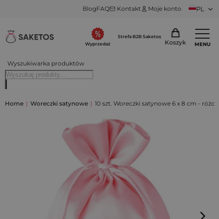
Blog
FAQ
Kontakt
Moje konto
PL
Strefa B2B Saketos
Koszyk
MENU
Wyprzedaż
Wyszukiwarka produktów
Home
|
Woreczki satynowe
|
10 szt. Woreczki satynowe 6 x 8 cm - różo