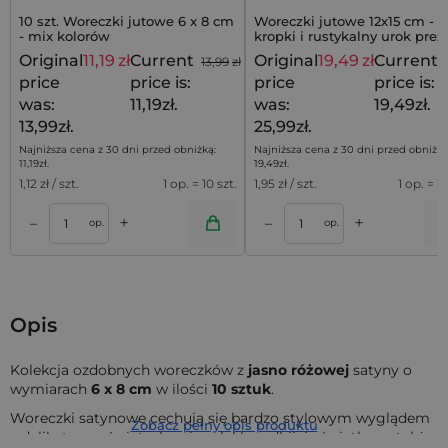
10 szt. Woreczki jutowe 6 x 8 cm
Woreczki jutowe 12x15 cm - b
- mix kolorów
kropki i rustykalny urok pre
Original
11,19
zł
Current
Original
19,49
zł
Current
13,99
zł
price
price is:
price
price is:
was:
11,19zł.
was:
19,49zł.
13,99zł.
25,99zł.
Najniższa cena z 30 dni przed obniżką:
Najniższa cena z 30 dni przed obniżką
11,19
zł
.
19,49
zł
.
1,12
zł / szt.
1 op. = 10 szt.
1,95
zł / szt.
1 op. = 10
+
+
–
–
a
Dodaj do koszyka
Dodaj do kos
op.
op.
Opis
Kolekcja ozdobnych woreczków z
jasno różowej
satyny o
wymiarach
6
x 8 cm
w ilości
10 sztuk
.
Woreczki satynowe cechują się bardzo stylowym wyglądem
Zobacz pełny opis produktu
z delikatną poświatą, bowiem lekko odbijają światło, są także