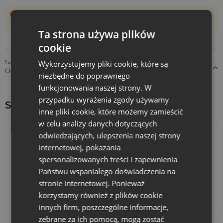
Woreczki szyte są ręcznie, dlatego ich rzeczywisty rozmiar
może różnić +/- 1 cm
Ta strona używa plików
cookie
Szczegóły dotyczące zgodności produktu z przepisami:
Wykorzystujemy pliki cookie, które są
Odpowiedzialność za produkt
niezbędne do poprawnego
funkcjonowania naszej strony. W
przypadku wyrażenia zgody używamy
Sprawdź inne ciekawe produkty:
inne pliki cookie, które możemy zamieścić
w celu analizy danych dotyczących
odwiedzających, ulepszenia naszej strony
internetowej, pokazania
spersonalizowanych treści i zapewnienia
Państwu wspaniałego doświadczenia na
stronie internetowej. Ponieważ
korzystamy również z plików cookie
Kalendarze adwentowe
Torby bawełniane
innych firm, poszczególne informacje,
zebrane za ich pomocą, mogą zostać