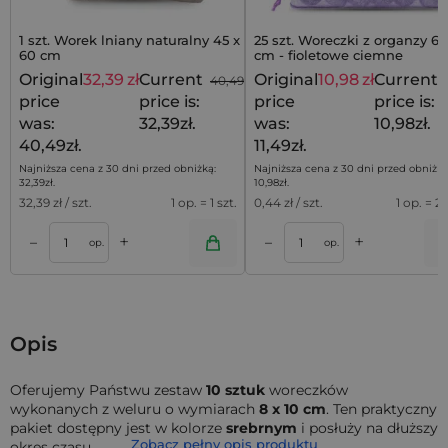
1 szt. Worek lniany naturalny 45 x
25 szt. Woreczki z organzy 6 
60 cm
cm - fioletowe ciemne
Original
32,39
zł
Current
Original
10,98
zł
Current
40,49
zł
price
price is:
price
price is:
was:
32,39zł.
was:
10,98zł.
40,49zł.
11,49zł.
Najniższa cena z 30 dni przed obniżką:
Najniższa cena z 30 dni przed obniżką
32,39
zł
.
10,98
zł
.
32,39
zł / szt.
1 op. = 1 szt.
0,44
zł / szt.
1 op. = 25
+
+
–
–
a
Dodaj do koszyka
Dodaj do kos
op.
op.
Opis
Oferujemy Państwu zestaw
10 sztuk
woreczków
wykonanych z weluru o wymiarach
8 x 10 cm
. Ten praktyczny
pakiet dostępny jest w kolorze
srebrnym
i posłuży na dłuższy
Zobacz pełny opis produktu
okres czasu.