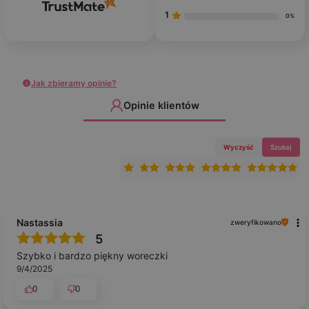
1
0%
Jak zbieramy opinie?
Opinie klientów
Wyczyść
Szukaj
Nastassia
zweryfikowano
5
Szybko i bardzo piękny woreczki
9/4/2025
0
0