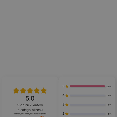
5
100%
4
0%
5.0
3
5
opinii klientów
0%
z całego okresu
2
zebranych i zweryfikowanych przez
0%