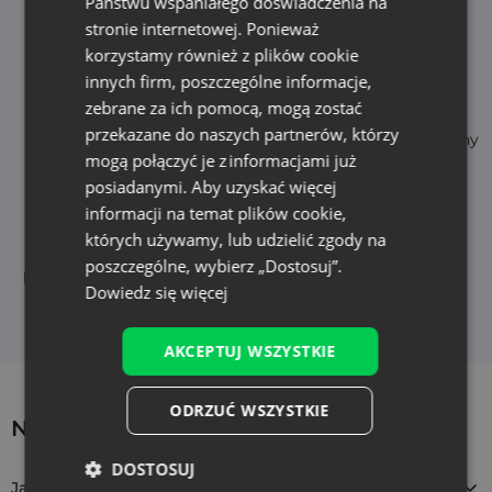
Państwu wspaniałego doświadczenia na
Korzyści z wyboru Saketos
stronie internetowej. Ponieważ
korzystamy również z plików cookie
innych firm, poszczególne informacje,
zebrane za ich pomocą, mogą zostać
Natychmiastowa
Wysoka jakość
przekazane do naszych partnerów, którzy
dostępność
- trwałe i bezpieczne tkaniny
mogą połączyć je z informacjami już
szybka dostawa (24-48h)
posiadanymi. Aby uzyskać więcej
informacji na temat plików cookie,
których używamy, lub udzielić zgody na
poszczególne, wybierz „Dostosuj”.
Możliwość personalizacji
Obsługa klienta
Dowiedz się więcej
nadruki i szycie na
szybki kontakt w języku
zamówienie
polskim
AKCEPTUJ WSZYSTKIE
ODRZUĆ WSZYSTKIE
10 szt. Woreczki welurowe 8 x 10 cm - sre
Najczęściej zadawane pytania
DOSTOSUJ
VVT-0810-SXX-112
Jakie są wymiary woreczków?