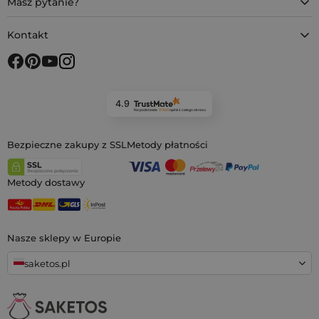
Masz pytanie?
Kontakt
4.9
Na podstawie
11 924
opinii
z całego okresu
Bezpieczne zakupy z SSL
Metody płatności
Metody dostawy
Nasze sklepy w Europie
saketos.pl