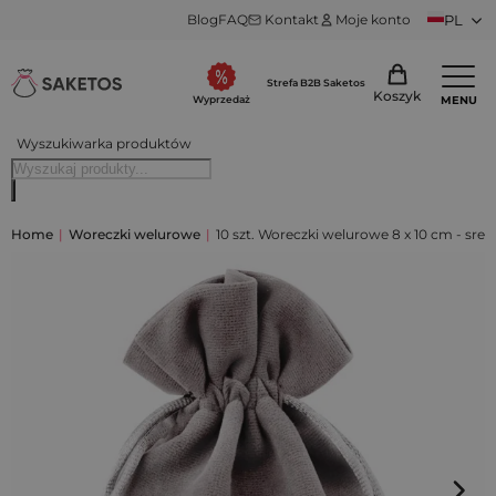
Blog
FAQ
Kontakt
Moje konto
PL
Strefa B2B Saketos
Koszyk
MENU
Wyprzedaż
Wyszukiwarka produktów
Home
|
Woreczki welurowe
|
10 szt. Woreczki welurowe 8 x 10 cm - sreb