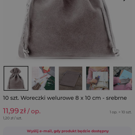
10 szt. Woreczki welurowe 8 x 10 cm - srebrne
11,99
zł
/ op.
1 op. = 10 szt.
1,20
zł / szt.
Wyślij e-mail, gdy produkt będzie dostępny