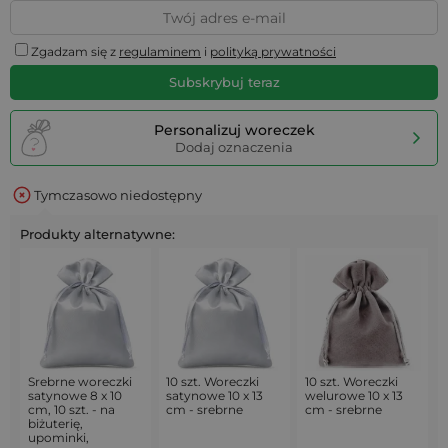
Zgadzam się z
regulaminem
i
polityką prywatności
Subskrybuj teraz
Personalizuj woreczek
Dodaj oznaczenia
Tymczasowo niedostępny
Produkty alternatywne:
Srebrne woreczki
10 szt. Woreczki
10 szt. Woreczki
satynowe 8 x 10
satynowe 10 x 13
welurowe 10 x 13
cm, 10 szt. - na
cm - srebrne
cm - srebrne
biżuterię,
upominki,