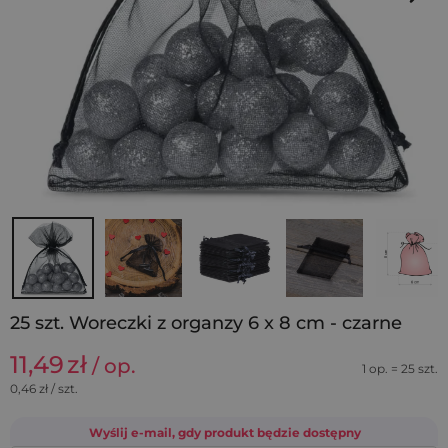
25 szt. Woreczki z organzy 6 x 8 cm - czarne
11,49
zł
/ op.
1 op. = 25 szt.
0,46
zł / szt.
Wyślij e-mail, gdy produkt będzie dostępny