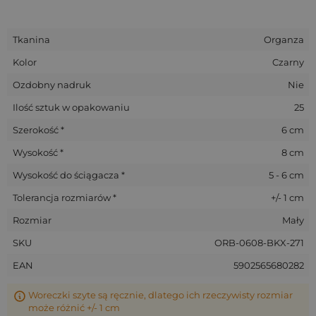
Tkanina
Organza
Kolor
Czarny
Ozdobny nadruk
Nie
Ilość sztuk w opakowaniu
25
Szerokość *
6 cm
Wysokość *
8 cm
Wysokość do ściągacza *
5 - 6 cm
Tolerancja rozmiarów *
+/- 1 cm
Rozmiar
Mały
SKU
ORB-0608-BKX-271
EAN
5902565680282
Woreczki szyte są ręcznie, dlatego ich rzeczywisty rozmiar
może różnić +/- 1 cm