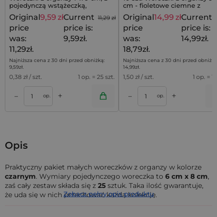
pojedynczą wstążeczką,
cm - fioletowe ciemne z
zaciągane na jedną stronę, 25
nadrukiem (lawenda) / 2
Original
9,59
zł
Current
Original
14,99
zł
Current
11,29
zł
szt
price
price is:
price
price is:
was:
9,59zł.
was:
14,99zł.
11,29zł.
18,79zł.
Najniższa cena z 30 dni przed obniżką:
Najniższa cena z 30 dni przed obniżką
9,59
zł
.
14,99
zł
.
0,38
zł / szt.
1 op. = 25 szt.
1,50
zł / szt.
1 op. = 10
+
+
–
–
a
Dodaj do koszyka
Dodaj do kos
op.
op.
Opis
Praktyczny pakiet małych woreczków z organzy w kolorze
czarnym
. Wymiary pojedynczego woreczka to
6 cm x 8 cm
,
zaś cały zestaw składa się z
25
sztuk. Taka ilość gwarantuje,
Zobacz pełny opis produktu
że uda się w nich przechować każdą kolekcję.
Organza jest klasycznym materiałem
wywodzącym się z