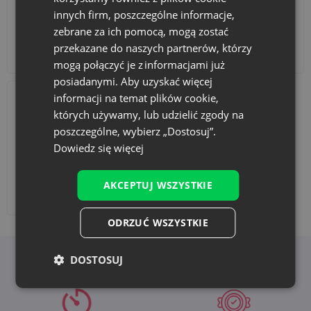
innych firm, poszczególne informacje,
zebrane za ich pomocą, mogą zostać
przekazane do naszych partnerów, którzy
Akcesoria i dekoracje
Zestawy
mogą połączyć je z informacjami już
posiadanymi. Aby uzyskać więcej
informacji na temat plików cookie,
których używamy, lub udzielić zgody na
poszczególne, wybierz „Dostosuj”.
Dowiedz się więcej
AKCEPTUJ WSZYSTKIE
Dodaj nadruk
ODRZUĆ WSZYSTKIE
DOSTOSUJ
Korzyści z wyboru Saketos