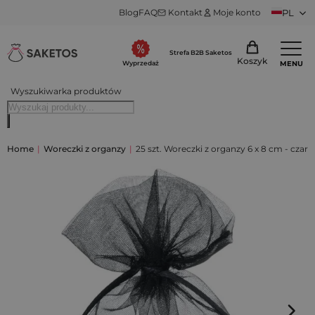
Blog
FAQ
Kontakt
Moje konto
PL
Strefa B2B Saketos
Koszyk
MENU
Wyprzedaż
Wyszukiwarka produktów
Home
|
Woreczki z organzy
|
25 szt. Woreczki z organzy 6 x 8 cm - czarn