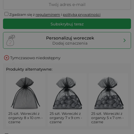
Zgadzam się z
regulaminem
i
polityką prywatności
Subskrybuj teraz
Personalizuj woreczek
Dodaj oznaczenia
Tymczasowo niedostępny
Produkty alternatywne:
25 szt. Woreczki z
25 szt. Woreczki z
25 szt. Woreczki z
organzy 8 x 10 cm -
organzy 7 x 9 cm -
organzy 5 x 7 cm -
czarne
czarne
czarne