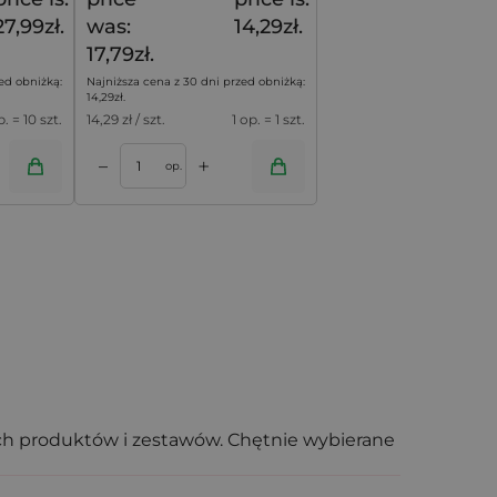
27,99zł.
was:
14,29zł.
17,79zł.
ed obniżką:
Najniższa cena z 30 dni przed obniżką:
14,29
zł
.
p. = 10 szt.
14,29
zł / szt.
1 op. = 1 szt.
+
–
op.
ch produktów i zestawów. Chętnie wybierane
iach czy kompletów gadżetów reklamowych,
artość, a wygodne ściąganie na satynową