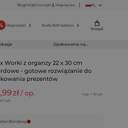
Blog
FAQ
Kontakt
Moje konto
PL
Wyprzedaż
Strefa B2B Saketos
Koszyk
 okazje
Opakowania na...
 x Worki z organzy 22 x 30 cm
rdowe - gotowe rozwiązanie do
kowania prezentów
5,99
zł
/ op.
1 op. = 10 szt.
zł / szt.
olor:
Bordowy