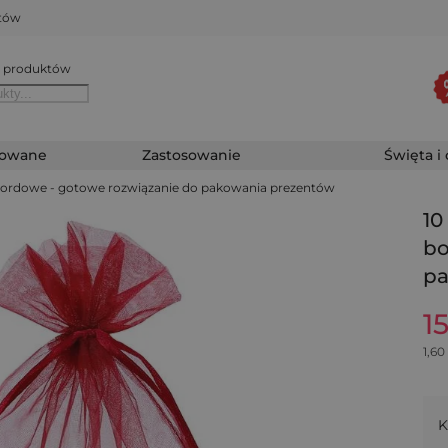
któw
 produktów
zowane
Zastosowanie
Święta i
m bordowe - gotowe rozwiązanie do pakowania prezentów
10
bo
pa
1
1,60
K