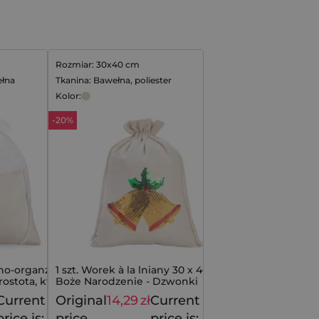
Rozmiar: 30x40 cm
ełna
Tkanina: Bawełna, poliester
Kolor:
-20%
ano-organzowe
1 szt. Worek à la lniany 30 x 40 cm -
rostota, która
Boże Narodzenie - Dzwonki
Current
Original
14,29
zł
Current
39,99
zł
17,79
zł
price is:
price
price is: