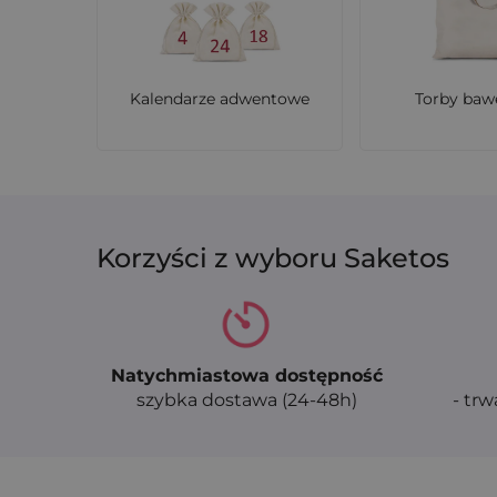
Dzięki swojej trwałości i uniwersalności wo
Do jakich zastosowań najlepiej spr
Kalendarze adwentowe
Torby baw
To idealny wybór do pakowania średnich u
eleganckich materiałów promocyjnych. Spra
Czy worek dobrze prezentuje zawar
Korzyści z wyboru Saketos
Tak, półprzezroczysta struktura organzy subt
opakowanie, które przyciąga wzrok i buduje 
Czy mogę zamówić woreczki w więks
Natychmiastowa dostępność
Tak, oferujemy opcję personalizacji przy za
szybka dostawa (24-48h)
- trw
Twojej identyfikacji wizualnej.