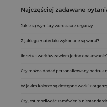
10 x Worki z organzy 22 x 3
Najczęściej zadawane pytani
ORB-2230-BGX-061
Jakie są wymiary woreczka z organzy
Wymiary woreczka z organzy wynoszą 22 cm na 30 cm
Z jakiego materiału wykonane są worki?
Worki wykonane są z tkaniny organza, która jest trw
Ile sztuk worków zawiera jedno opakowanie
W jednym opakowaniu znajduje się 10 sztuk worków
Czy można dodać personalizowany nadruk 
Tak, na naszej stronie oferujemy możliwość dodaw
GIF, WEBP, SVG do 2MB.
W jakim kolorze są dostępne worki z organz
Worki z organzy dostępne są w kolorze bordowym.
Czy jest możliwość zamówienia niestandard
Tak, oferujemy możliwość zamówienia indywidualne