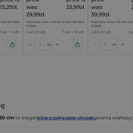
15,29zł.
was:
23,99zł.
was:
29,99zł.
39,99zł.
rzed obniżką:
Najniższa cena z 30 dni przed obniżką:
Najniższa cena z 30 dni prz
23,99
zł
.
27,99
zł
.
1 op. = 1 szt.
2,40
zł / szt.
1 op. = 10 szt.
2,80
zł / szt.
1 o
+
+
–
–
oszyka
Dodaj do koszyka
op.
op.
cę
 30 cm
to eleganckie rozwiązanie do pakowania większy
Zobacz pełny opis produktu
entów biznesowych, kosmetyków w większych opakowan
rakter. Półprzezroczysta tkanina subtelnie podkreśla zaw