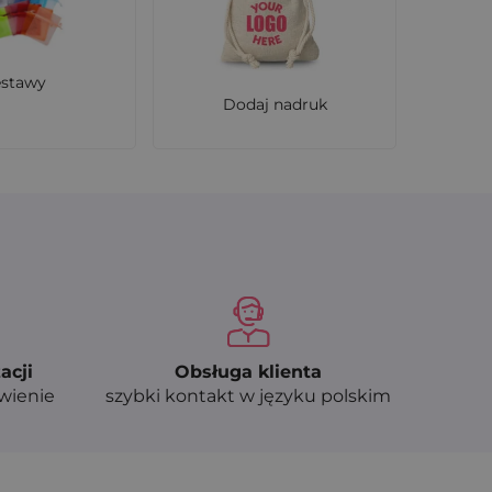
zem zachowując swój wyjątkowy urok.
estawy
Dodaj nadruk
 handmade, akcesoriów odzieżowych czy
ch.
ie nadając całości luksusowego charakteru. To
acji
Obsługa klienta
 marki lub grafiką - idealnie dopasowaną do
ówienie
szybki kontakt w języku polskim