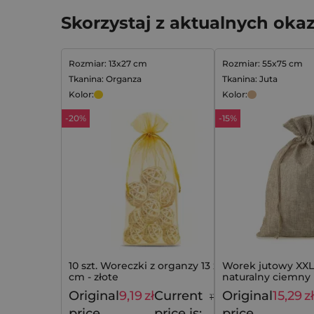
Skorzystaj z aktualnych okaz
Rozmiar: 13x27 cm
Rozmiar: 55x75 cm
Tkanina: Organza
Tkanina: Juta
Kolor:
Kolor:
-20%
-15%
10 szt. Woreczki z organzy 13 x 27
Worek jutowy XXL 
cm - złote
naturalny ciemny
Original
9,19
zł
Current
Original
15,29
zł
11,49
zł
price
price is:
price