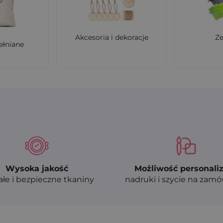
reczek może towarzyszyć przez długi czas - za każdym ra
Akcesoria i dekoracje
Z
awdzi się woreczek 22 x 30 cm?
ełniane
pominków firmowych, zestawów kosmetyków, produktów
wdzi się w kampaniach sezonowych i eventach branżowy
tość?
elnie eksponuje to, co znajduje się w środku, jednocześn
wartość prezentu.
zej ilości z nadrukiem?
Wysoka jakość
Możliwość personaliz
mówieniach hurtowych. Możesz dodać nadruk z logo, nazwą
ałe i bezpieczne tkaniny
nadruki i szycie na zam