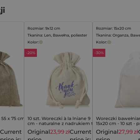
ji
Rozmiar: 9x12 cm
Rozmiar: 15x20 cm
Tkanina: Len, Bawełna, poliester
Tkanina: Organza, Baw
Kolor:
Kolor:
-20%
-30%
55 x 75 cm -
10 szt. Woreczki à la lniane 9 x 12
Woreczki bawełni
cm - naturalne z nadrukiem thank
15x20 cm - 10 szt - p
you
robi wrażenie
Current
Original
23,99
zł
Current
Original
27,99
zł
17,99
zł
29,99
zł
price is:
price
price is:
price