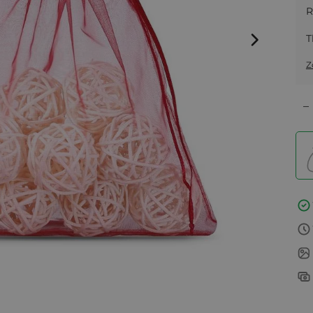
R
T
Z
–