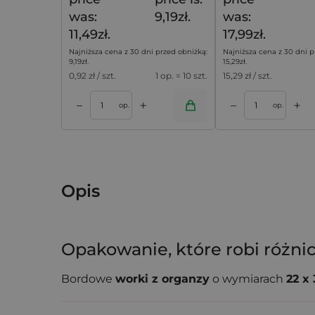
was:
9,19zł.
was:
11,49zł.
17,99zł.
Najniższa cena z 30 dni przed obniżką:
Najniższa cena z 30 dni p
9,19
zł
.
15,29
zł
.
0,92
zł / szt.
1 op. = 10 szt.
15,29
zł / szt.
+
+
–
–
koszyka
Dodaj do koszyka
Dodaj do k
op.
op.
Opis
Opakowanie, które robi różni
Bordowe
worki z organzy
o wymiarach
22 x
są przez firmy przy przygotowywaniu prez
bo nadają całości profesjonalny i spójny cha