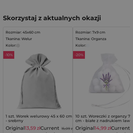
Skorzystaj z aktualnych okazji
Rozmiar: 45x60 cm
Rozmiar: 7x9 cm
Tkanina: Welur
Tkanina: Organza
Kolor:
Kolor:
-10%
-20%
1 szt. Worek welurowy 45 x 60 cm
10 szt. Woreczki z organzy 7 
- srebrny
cm - białe z nadrukiem law
Original
13,59
zł
Current
Original
14,99
zł
Current
15,09
zł