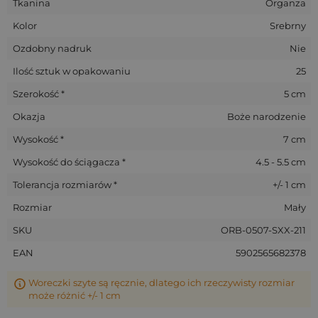
Tkanina
Organza
Kolor
Srebrny
Ozdobny nadruk
Nie
Ilość sztuk w opakowaniu
25
Szerokość *
5 cm
Okazja
Boże narodzenie
Wysokość *
7 cm
Wysokość do ściągacza *
4.5 - 5.5 cm
Tolerancja rozmiarów *
+/- 1 cm
Rozmiar
Mały
SKU
ORB-0507-SXX-211
EAN
5902565682378
Woreczki szyte są ręcznie, dlatego ich rzeczywisty rozmiar
może różnić +/- 1 cm