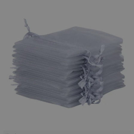
kolekcjonerskie monety, przybory do szycia, niewielkie
gadżety reklamowe i firmowe, biżuteria, słodycze, a nawet
płatki kwiatów (np. lawendy) - możliwości ogranicza jedynie
przez naszą wyobraźnię!
Organza jest materiałem bardzo zwiewnym i eleganckim, co
czyni ją doskonałym sposobem na spakowanie drobnego
upominku dla bliskiej osoby - zaś prezentowany pakiet
25
sztuk
pozwoli na obdarowanie nimi całej rodziny.