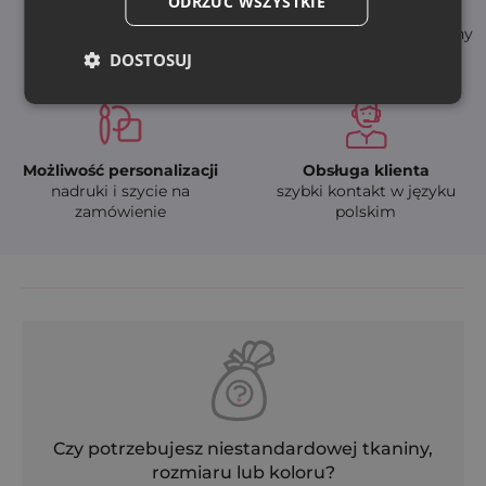
ODRZUĆ WSZYSTKIE
Natychmiastowa
Wysoka jakość
dostępność
- trwałe i bezpieczne tkaniny
szybka dostawa (24-48h)
DOSTOSUJ
Możliwość personalizacji
Obsługa klienta
nadruki i szycie na
szybki kontakt w języku
zamówienie
polskim
Czy potrzebujesz niestandardowej tkaniny,
rozmiaru lub koloru?