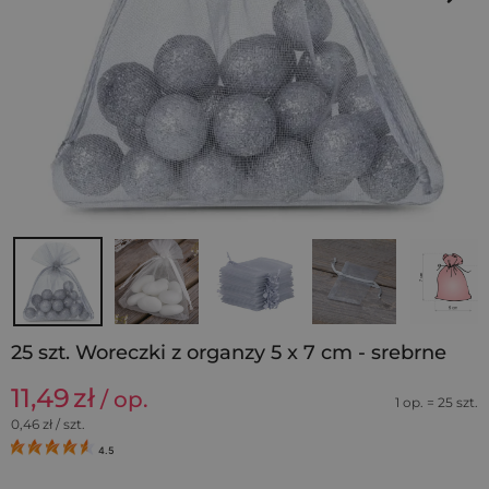
25 szt. Woreczki z organzy 5 x 7 cm - srebrne
11,49
zł
/ op.
1 op. = 25 szt.
0,46
zł / szt.
4.5