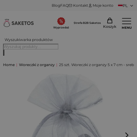
Blog
FAQ
Kontakt
Moje konto
PL
Strefa B2B Saketos
Koszyk
MENU
Wyprzedaż
Wyszukiwarka produktów
Home
|
Woreczki z organzy
|
25 szt. Woreczki z organzy 5 x 7 cm - srebr