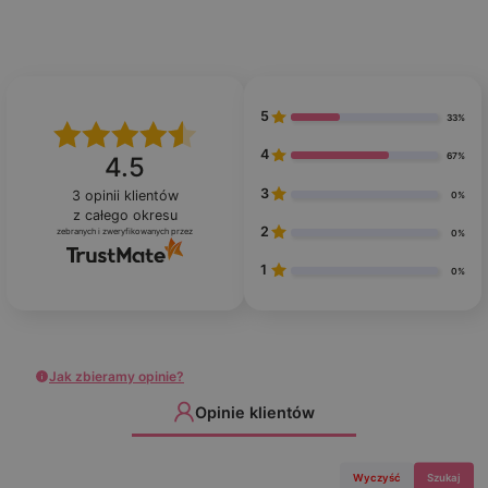
5
33%
4
67%
4.5
3
3
opinii klientów
0%
z całego okresu
2
zebranych i zweryfikowanych przez
0%
1
0%
Jak zbieramy opinie?
Opinie klientów
Wyczyść
Szukaj