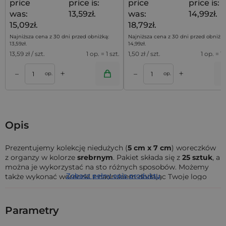
price
price is:
price
price is:
was:
13,59zł.
was:
14,99zł.
15,09zł.
18,79zł.
Najniższa cena z 30 dni przed obniżką:
Najniższa cena z 30 dni przed obniżką
13,59
zł
.
14,99
zł
.
13,59
zł / szt.
1 op. = 1 szt.
1,50
zł / szt.
1 op. = 10
+
+
–
–
a
Dodaj do koszyka
Dodaj do kos
op.
op.
Opis
Prezentujemy kolekcję niedużych (
5 cm x 7 cm
) woreczków
z organzy w kolorze
srebrnym
. Pakiet składa się z
25
sztuk
, a
można je wykorzystać na sto różnych sposobów. Możemy
Zobacz pełny opis produktu
także wykonać woreczki z nadrukiem dodając Twoje logo
bezpośrednio na materiale - wystarczy się z nami
skontaktować.
Parametry
Te praktyczne woreczki świetnie sprawdzą się jako metoda
przechowywania niewielkich przedmiotów: mogą to być