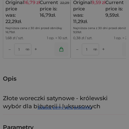
Original
16,79
zł
Current
Original
9,59
zł
Current
22,29
zł
11
price
price is:
price
price is:
was:
16,79zł.
was:
9,59zł.
22,29zł.
11,29zł.
Najniższa cena z 30 dni przed obniżką:
Najniższa cena z 30 dni przed obniżką
16,79
zł
.
9,59
zł
.
1,68
zł / szt.
1 op. = 10 szt.
0,38
zł / szt.
1 op. = 25
+
+
–
–
a
Dodaj do koszyka
Dodaj do kos
op.
op.
Opis
Złote woreczki satynowe - królewski
wybór dla biżuterii i luksusowych
Zobacz pełny opis produktu
prezentów
Złoto to kolor, który niezmiennie kojarzy się z bogactwem,
Parametry