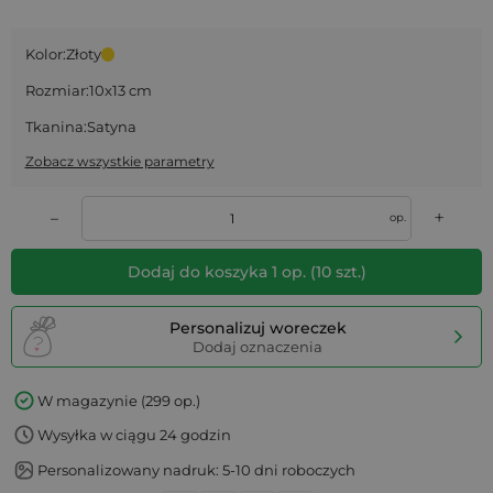
Kolor:
Złoty
Rozmiar:
10x13 cm
Tkanina:
Satyna
Zobacz wszystkie parametry
+
–
op.
Dodaj do koszyka
1
op.
(
10
szt.)
Personalizuj woreczek
Dodaj oznaczenia
W magazynie (299 op.)
Wysyłka w ciągu 24 godzin
Personalizowany nadruk: 5-10 dni roboczych