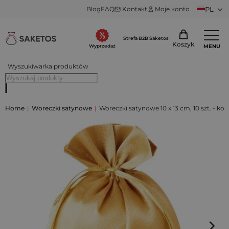
Blog
FAQ
Kontakt
Moje konto
PL
Strefa B2B Saketos
Koszyk
MENU
Wyprzedaż
Wyszukiwarka produktów
Home
|
Woreczki satynowe
|
Woreczki satynowe 10 x 13 cm, 10 szt. - kolo