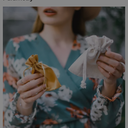
prestiżem i celebracją. Nasz zestaw 10
złotych woreczków
satynowych
10 x 13 cm to propozycja dla tych, którzy chcą,
aby ich prezenty lśniły pełnym blaskiem. Gładka, połyskująca
tkanina w kolorze szlachetnego kruszcu sprawia, że każdy
drobiazg, od biżuterii po luksusowe praliny, nabiera
wyjątkowej wartości.
Gładka tkanina i złoty połysk
Nasze
woreczki satynowe
wykonane są z wysokiej jakości,
gęsto tkanej satyny, która jest w pełni kryjąca i niezwykle
przyjemna w dotyku. Materiał pięknie odbija światło, tworząc
efekt płynnego złota. Złota wstążka satynowa dopełnia
całości, tworząc produkt dopracowany w każdym detalu.
Idealne małe woreczki na prezenty, które
mają lśnić
Ten format i kolor to wymarzona oprawa dla upominków
wręczanych podczas najważniejszych uroczystości. To
doskonałe,
małe woreczki na prezenty
, które sprawdzą się
idealnie jako:
Opakowania na biżuterię:
Złota lub pozłacana biżuteria