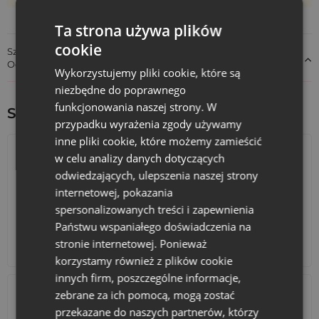
upominkowych
, który podniesie wartość całej kompozycji.
Ta strona używa plików
Twoja marka w złotej oprawie - woreczki
cookie
Szczegóły dotyczące zgodności produktu z przepisami:
na biżuterię z logo
Odpowiedzialność za produkt
Wykorzystujemy pliki cookie, które są
Chcesz, aby Twoja marka kojarzyła się z luksusem? Złota
niezbędne do poprawnego
satyna to idealne tło dla Twojego logo. Szczególnie dobrze
funkcjonowania naszej strony. W
Sprawdź inne ciekawe produkty:
prezentują się na niej nadruki w kolorze czarnym lub
przypadku wyrażenia zgody używamy
głębokim brązie, które tworzą elegancki kontrast.
Personalizowane woreczki na biżuterię to świadectwo
inne pliki cookie, które możemy zamieścić
dbałości o wizerunek i najwyższą jakość.
w celu analizy danych dotyczących
Spraw, by Twoje produkty i prezenty olśniewały od
odwiedzających, ulepszenia naszej strony
pierwszego spojrzenia. Wybierz opakowania, które są
internetowej, pokazania
synonimem luksusu. Zamów złote woreczki satynowe już
spersonalizowanych treści i zapewnienia
dziś!
Państwu wspaniałego doświadczenia na
stronie internetowej. Ponieważ
Kalendarze adwentowe
Torby bawełniane
korzystamy również z plików cookie
innych firm, poszczególne informacje,
zebrane za ich pomocą, mogą zostać
przekazane do naszych partnerów, którzy