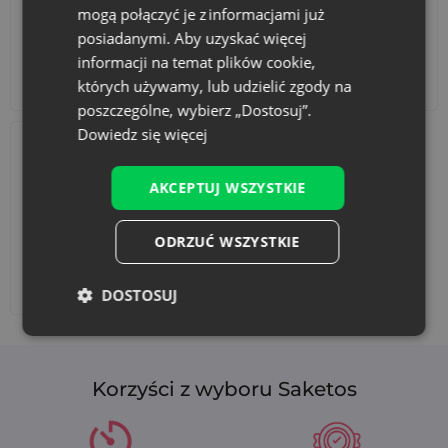
mogą połączyć je z informacjami już
posiadanymi. Aby uzyskać więcej
informacji na temat plików cookie,
Akcesoria i dekoracje
Zestawy
których używamy, lub udzielić zgody na
poszczególne, wybierz „Dostosuj”.
Dowiedz się więcej
AKCEPTUJ WSZYSTKIE
ODRZUĆ WSZYSTKIE
Dodaj nadruk
DOSTOSUJ
Korzyści z wyboru Saketos