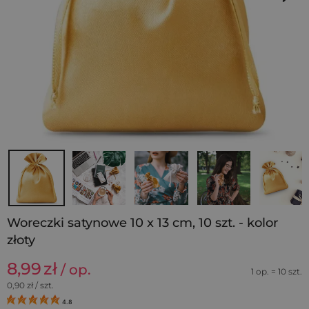
Woreczki satynowe 10 x 13 cm, 10 szt. - kolor
złoty
8,99
zł
/ op.
1 op. = 10 szt.
0,90
zł / szt.
4.8