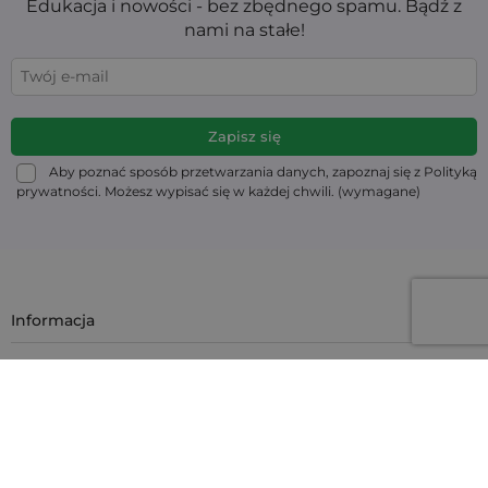
Edukacja i nowości - bez zbędnego spamu. Bądź z
nami na stałe!
Aby poznać sposób przetwarzania danych, zapoznaj się z Polityką
prywatności. Możesz wypisać się w każdej chwili. (wymagane)
Informacja
Moje konto
Masz pytanie?
Kontakt