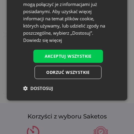
mogą połączyć je z informacjami już
posiadanymi. Aby uzyskać więcej
informacji na temat plików cookie,
Akcesoria i dekoracje
Zestawy
których używamy, lub udzielić zgody na
poszczególne, wybierz „Dostosuj”.
Dowiedz się więcej
AKCEPTUJ WSZYSTKIE
ODRZUĆ WSZYSTKIE
Dodaj nadruk
DOSTOSUJ
Korzyści z wyboru Saketos