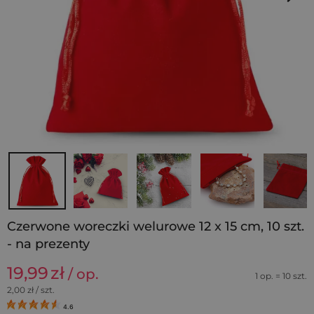
Czerwone woreczki welurowe 12 x 15 cm, 10 szt.
- na prezenty
19,99
zł
/ op.
1 op. = 10 szt.
2,00
zł / szt.
4.6