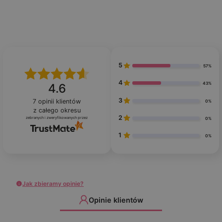
5
57%
4
43%
4.6
3
7
opinii klientów
0%
z całego okresu
2
zebranych i zweryfikowanych przez
0%
1
0%
Jak zbieramy opinie?
Opinie klientów