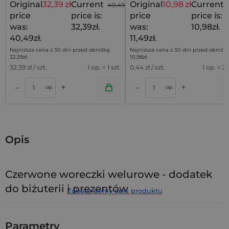
Original
32,39
zł
Current
Original
10,98
zł
Current
40,49
zł
price
price is:
price
price is:
was:
32,39zł.
was:
10,98zł.
40,49zł.
11,49zł.
Najniższa cena z 30 dni przed obniżką:
Najniższa cena z 30 dni przed obniżką
32,39
zł
.
10,98
zł
.
32,39
zł / szt.
1 op. = 1 szt.
0,44
zł / szt.
1 op. = 25
+
+
–
–
a
Dodaj do koszyka
Dodaj do kos
op.
op.
Opis
Czerwone woreczki welurowe - dodatek
do biżuterii i prezentów
Zobacz pełny opis produktu
Czerwone woreczki welurowe
o wymiarach 12 x 15 cm
w
zestawie 10 sztuk
łączą w sobie energię nasyconej barwy z
Parametry
luksusową miękkością aksamitu. To idealna oprawa dla