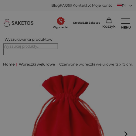
Blog
FAQ
Kontakt
Moje konto
PL
Strefa B2B Saketos
Koszyk
MENU
Wyprzedaż
Wyszukiwarka produktów
Home
|
Woreczki welurowe
|
Czerwone woreczki welurowe 12 x 15 cm, 10