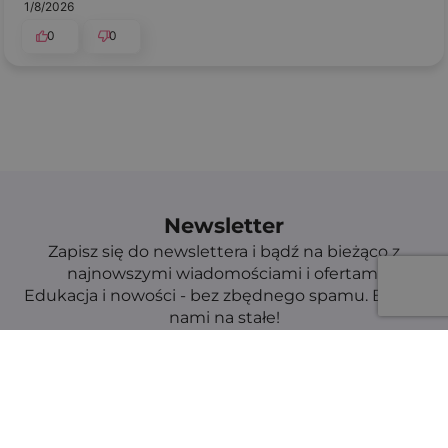
1/8/2026
0
0
Newsletter
Zapisz się do newslettera i bądź na bieżąco z
najnowszymi wiadomościami i ofertami
Edukacja i nowości - bez zbędnego spamu. Bądź z
nami na stałe!