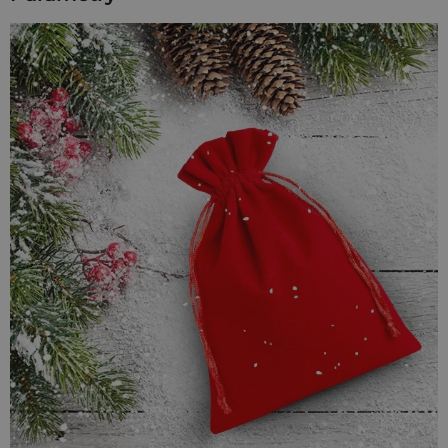
biżuterii, zmysłowych perfum czy upominków, które mają
wyrazić uczucia i zostać w pamięci na długo.
Idealny rozmiar na wyjątkowe prezenty
Format 12 x 15 cm jest niezwykle wszechstronny. Pozwala na
zapakowanie większych przedmiotów lub eleganckich
zestawów. Sprawdzi się doskonale jako opakowanie na:
Zestawy biżuterii:
Zmieści pudełko jubilerskie z
naszyjnikiem i kolczykami.
Kosmetyki:
Zestaw kilku mydełek rzemieślniczych lub
mini zestaw SPA (np. peeling i olejek).
Upominki:
Niewielka świeca sojowa w słoiku, zestaw
luksusowych pralin.
Prezenty okolicznościowe:
Idealne na Walentynki,
rocznice czy jako opakowanie na prezent świąteczny.
Stwórz unikalne woreczki na biżuterię z
logo
Intensywna czerwień to fantastyczne tło dla Twojej marki.