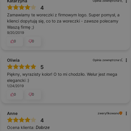
Katarzyna
Opinia zewnętrzna
4
Zamawiamy te woreczki z firmowym logo. Super pomysł, a
klienci dopytują się, co to za woreczki - zawsze polecamy
Waszą firmę ;)
9/20/2019
0
0
Oliwia
Opinia zewnętrzna
5
Piękny, wyrazisty kolor! O to mi chodziło. Welur jest mega
elegancki :)
1/24/2019
0
0
Anne
zweryfikowano
4
Ocena klienta:
Dobrze