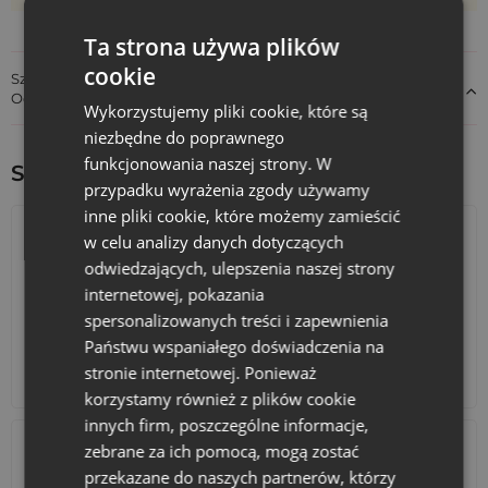
Ta strona używa plików
cookie
Szczegóły dotyczące zgodności produktu z przepisami:
Odpowiedzialność za produkt
Wykorzystujemy pliki cookie, które są
niezbędne do poprawnego
funkcjonowania naszej strony. W
Sprawdź inne ciekawe produkty:
przypadku wyrażenia zgody używamy
inne pliki cookie, które możemy zamieścić
w celu analizy danych dotyczących
odwiedzających, ulepszenia naszej strony
internetowej, pokazania
spersonalizowanych treści i zapewnienia
Państwu wspaniałego doświadczenia na
stronie internetowej. Ponieważ
Kalendarze adwentowe
Torby bawełniane
korzystamy również z plików cookie
innych firm, poszczególne informacje,
zebrane za ich pomocą, mogą zostać
przekazane do naszych partnerów, którzy