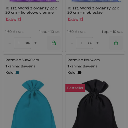
10 szt. Worki z organzy 22 x
10 szt. Worki z organzy 22 x
30 cm - fioletowe ciemne
30 cm - niebieskie
15,99
zł
15,99
zł
1,60
zł / szt.
1 op. = 10 szt.
1,60
zł / szt.
1 op. = 10 szt.
+
+
–
–
op.
op.
Rozmiar: 30x40 cm
Rozmiar: 18x24 cm
Tkanina: Bawełna
Tkanina: Bawełna
Kolor:
Kolor:
Bestseller