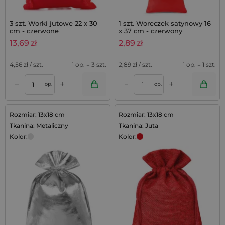
3 szt. Worki jutowe 22 x 30
1 szt. Woreczek satynowy 16
cm - czerwone
x 37 cm - czerwony
13,69
zł
2,89
zł
4,56
zł / szt.
1 op. = 3 szt.
2,89
zł / szt.
1 op. = 1 szt.
+
+
–
–
op.
op.
Rozmiar: 13x18 cm
Rozmiar: 13x18 cm
Tkanina: Metaliczny
Tkanina: Juta
Kolor:
Kolor: