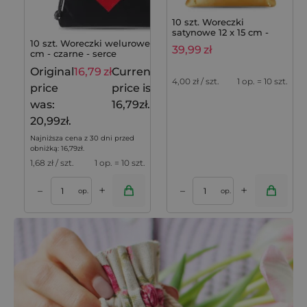
10 szt. Woreczki
satynowe 12 x 15 cm -
złote - Prezent
10 szt. Woreczki welurowe 8 x 10
39,99
zł
cm - czarne - serce
Original
16,79
zł
Current
20,99
zł
4,00
zł / szt.
1 op. = 10 szt.
price
price is:
was:
16,79zł.
20,99zł.
Najniższa cena z 30 dni przed
obniżką:
16,79
zł
.
1,68
zł / szt.
1 op. = 10 szt.
+
+
–
–
op.
op.