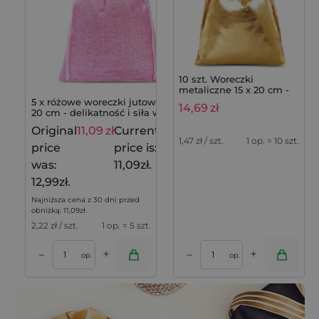
10 szt. Woreczki
metaliczne 15 x 20 cm -
złote
5 x różowe woreczki jutowe 15 x
14,69
zł
20 cm - delikatność i siła w
jednym
Original
11,09
zł
Current
12,99
zł
1,47
zł / szt.
1 op. = 10 szt.
price
price is:
was:
11,09zł.
12,99zł.
Najniższa cena z 30 dni przed
obniżką:
11,09
zł
.
2,22
zł / szt.
1 op. = 5 szt.
+
+
–
–
op.
op.