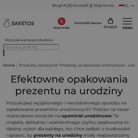
Blog
FAQ
Kontakt
Moje konto
PL
Strefa B2B Saketos
Koszyk
MENU
Wyprzedaż
Wyszukiwarka produktów
Home
|
Produkty oznaczone “Prezenty urodzinowe i imieninowe - wore
Efektowne opakowania
prezentu na urodziny
Poszukujesz wyjątkowego i niecodziennego sposobu na
zapakowanie prezentów urodzinowych? Postaw na nasze
materiałowe woreczki na
upominki urodzinowe
! Te
miękkie, delikatne i wielokrotnego użytku opakowania to
idealny wybór dla każdego, kto chce zadbać o środowisko
i sprawić, by
prezenty na urodziny
miały niepowtarzalny