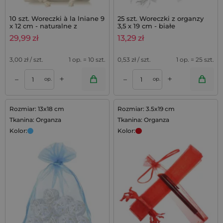
10 szt. Woreczki à la lniane 9
25 szt. Woreczki z organzy
x 12 cm - naturalne z
3,5 x 19 cm - białe
nadrukiem thank you
29,99
zł
13,29
zł
3,00
zł / szt.
1 op. = 10 szt.
0,53
zł / szt.
1 op. = 25 szt.
+
+
–
–
op.
op.
Rozmiar: 13x18 cm
Rozmiar: 3.5x19 cm
Tkanina: Organza
Tkanina: Organza
Kolor:
Kolor: