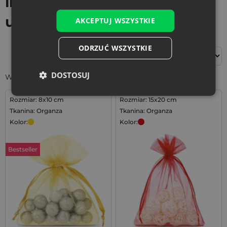
imieninowe - woreczki na
upominki
AKCEPTUJ WSZYSTKIE
ODRZUĆ WSZYSTKIE
Filtry
DOSTOSUJ
Wyświetlanie wszystkich wyników: 19
Rozmiar: 8x10 cm
Rozmiar: 15x20 cm
Tkanina: Organza
Tkanina: Organza
Kolor:
Kolor:
Bestseller