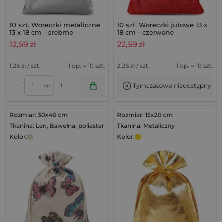
10 szt. Woreczki metaliczne
10 szt. Woreczki jutowe 13 x
13 x 18 cm - srebrne
18 cm - czerwone
12,59
zł
22,59
zł
1,26
zł / szt.
1 op. = 10 szt.
2,26
zł / szt.
1 op. = 10 szt.
+
–
Tymczasowo niedostępny
op.
Rozmiar: 30x40 cm
Rozmiar: 15x20 cm
Tkanina: Len, Bawełna, poliester
Tkanina: Metaliczny
Kolor:
Kolor: