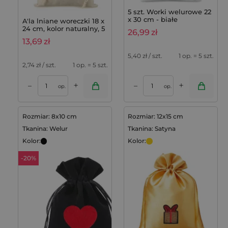
5 szt. Worki welurowe 22
x 30 cm - białe
A'la lniane woreczki 18 x
24 cm, kolor naturalny, 5
26,99
zł
sztuk
13,69
zł
5,40
zł / szt.
1 op. = 5 szt.
2,74
zł / szt.
1 op. = 5 szt.
+
+
–
–
op.
op.
Rozmiar: 8x10 cm
Rozmiar: 12x15 cm
Tkanina: Welur
Tkanina: Satyna
Kolor:
Kolor:
-20%