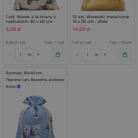
1 szt. Worek à la lniany z
10 szt. Woreczki metaliczne
nadrukiem 30 x 40 cm -
15 x 20 cm - złote
naturalne / motyl
6,59
zł
14,69
zł
6,59
zł / szt.
1 op. = 1 szt.
1,47
zł / szt.
1 op. = 10 szt.
+
+
–
–
op.
op.
Rozmiar: 30x40 cm
Tkanina: Len, Bawełna, poliester
Kolor: