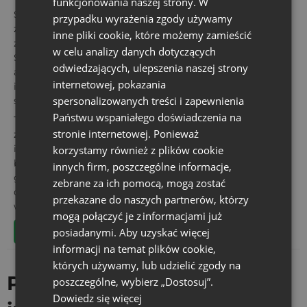
funkcjonowania naszej strony. W
Szukasz sposobu na oryginalne i zindywidualizowane
przypadku wyrażenia zgody używamy
zapakowanie prezentu urodzinowego? A może chcesz
inne pliki cookie, które możemy zamieścić
zapakować upominek z dedykacją na inną okazję?
w celu analizy danych dotyczących
Sprawdź nasze personalizowane woreczki z nadrukiem,
odwiedzających, ulepszenia naszej strony
aby nadać Twoim
prezentom na urodziny
i inne okazje
internetowej, pokazania
indywidualny charakter i sprawić, że będą się wyróżniać
spersonalizowanych treści i zapewnienia
spośród innych.
Państwu wspaniałego doświadczenia na
Tylko w Saketos możesz dodać własny tekst, grafikę lub
stronie internetowej. Ponieważ
zdjęcie, aby stworzyć woreczki na
upominki urodzinowe
idealnie dopasowane do osoby obdarowywanej. Jesteśmy
korzystamy również z plików cookie
bezpośrednim producentem woreczków z nadrukami i
innych firm, poszczególne informacje,
gwarantujemy najlepszą jakość i cenę. Skorzystaj z naszej
zebrane za ich pomocą, mogą zostać
oferty i spraw, aby Twój prezent urodzinowy był naprawdę
przekazane do naszych partnerów, którzy
wyjątkowy!
mogą połączyć je z informacjami już
Stwórz własne opakowanie na urodziny
posiadanymi. Aby uzyskać więcej
informacji na temat plików cookie,
których używamy, lub udzielić zgody na
Prezenty urodzinowe i
poszczególne, wybierz „Dostosuj”.
Dowiedz się więcej