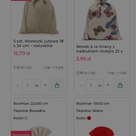
5 szt. Woreczki jutowe 18
x 24 cm - naturalne
Worek à la lniany z
nadrukiem motyla 22 x
15,79
zł
30 cm - 1 szt.
3,99
zł
praktycznego
opakowania na prezenty
3,16
zł / szt.
1 op. = 5 szt.
i dekoracje
3,99
zł / szt.
1 op. = 1 szt.
+
+
–
–
op.
op.
Rozmiar: 22x30 cm
Rozmiar: 10x13 cm
Tkanina: Bawełna
Tkanina: Welur
Kolor:
Kolor:
Bestseller