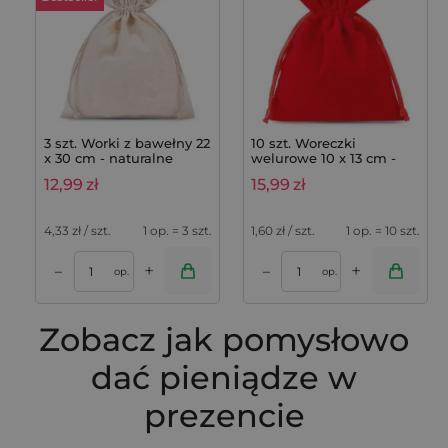
3 szt. Worki z bawełny 22
10 szt. Woreczki
x 30 cm - naturalne
welurowe 10 x 13 cm -
czerwone
12,99
zł
15,99
zł
4,33
zł / szt.
1 op. = 3 szt.
1,60
zł / szt.
1 op. = 10 szt.
+
+
–
–
op.
op.
Zobacz jak pomysłowo
dać pieniądze w
prezencie