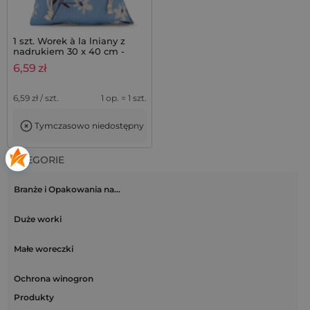
1 szt. Worek à la lniany z
nadrukiem 30 x 40 cm -
niebieskie kwiaty
6,59
zł
6,59
zł / szt.
1 op. = 1 szt.
Tymczasowo niedostępny
KATEGORIE
Branże i Opakowania na…
Duże worki
Małe woreczki
Ochrona winogron
Produkty