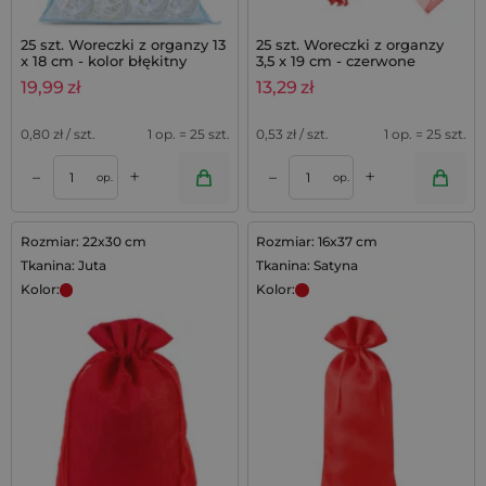
25 szt. Woreczki z organzy 13
25 szt. Woreczki z organzy
x 18 cm - kolor błękitny
3,5 x 19 cm - czerwone
19,99
zł
13,29
zł
0,80
zł / szt.
1 op. = 25 szt.
0,53
zł / szt.
1 op. = 25 szt.
+
+
–
–
op.
op.
Rozmiar: 22x30 cm
Rozmiar: 16x37 cm
Tkanina: Juta
Tkanina: Satyna
Kolor:
Kolor: