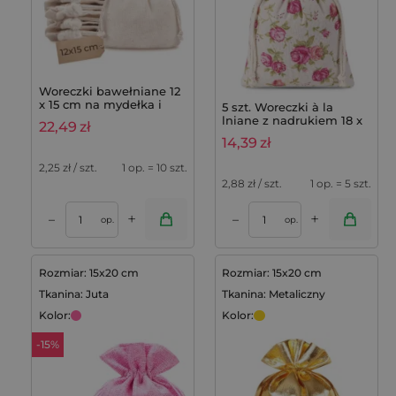
Woreczki bawełniane 12
x 15 cm na mydełka i
5 szt. Woreczki à la
saszetki lawendowe,
lniane z nadrukiem 18 x
22,49
zł
komplet 10 szt.
24 cm - naturalne / róże
14,39
zł
2,25
zł / szt.
1 op. = 10 szt.
2,88
zł / szt.
1 op. = 5 szt.
+
+
–
–
op.
op.
Rozmiar: 15x20 cm
Rozmiar: 15x20 cm
Tkanina: Juta
Tkanina: Metaliczny
Kolor:
Kolor:
-15%