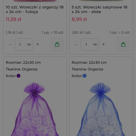
10 szt. Woreczki z organzy 18
5 szt. Woreczki satynowe 18
x 24 cm - fuksja
x 24 cm - złote
11,59
zł
8,99
zł
1,16
zł / szt.
1 op. = 10 szt.
1,80
zł / szt.
1 op. = 5 szt.
+
+
–
–
op.
op.
Rozmiar: 22x30 cm
Rozmiar: 22x30 cm
Tkanina: Organza
Tkanina: Organza
Kolor:
Kolor: