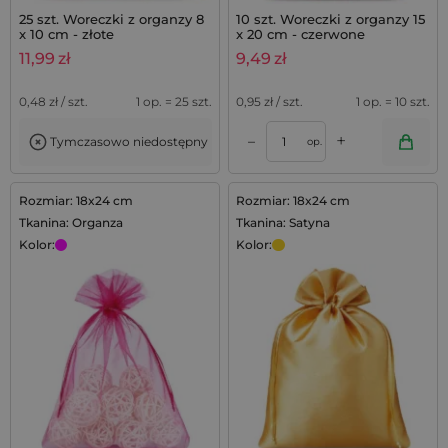
25 szt. Woreczki z organzy 8
10 szt. Woreczki z organzy 15
x 10 cm - złote
x 20 cm - czerwone
11,99
zł
9,49
zł
0,48
zł / szt.
1 op. = 25 szt.
0,95
zł / szt.
1 op. = 10 szt.
+
–
Tymczasowo niedostępny
op.
Rozmiar: 18x24 cm
Rozmiar: 18x24 cm
Tkanina: Organza
Tkanina: Satyna
Kolor:
Kolor: