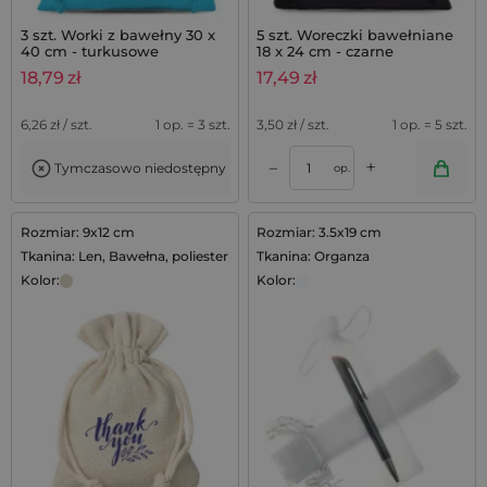
3 szt. Worki z bawełny 30 x
5 szt. Woreczki bawełniane
40 cm - turkusowe
18 x 24 cm - czarne
18,79
zł
17,49
zł
6,26
zł / szt.
1 op. = 3 szt.
3,50
zł / szt.
1 op. = 5 szt.
+
–
Tymczasowo niedostępny
op.
Rozmiar: 9x12 cm
Rozmiar: 3.5x19 cm
Tkanina: Len, Bawełna, poliester
Tkanina: Organza
Kolor:
Kolor: