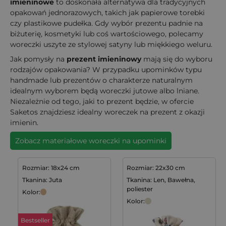
imieninowe
to doskonała alternatywa dla tradycyjnych
opakowań jednorazowych, takich jak papierowe torebki
czy plastikowe pudełka. Gdy wybór prezentu padnie na
biżuterię, kosmetyki lub coś wartościowego, polecamy
woreczki uszyte ze stylowej satyny lub miękkiego weluru.
Jak pomysły na
prezent imieninowy
mają się do wyboru
rodzajów opakowania? W przypadku upominków typu
handmade lub prezentów o charakterze naturalnym
idealnym wyborem będą woreczki jutowe albo lniane.
Niezależnie od tego, jaki to prezent będzie, w ofercie
Saketos znajdziesz idealny woreczek na prezent z okazji
imienin.
Zobacz materiałowe woreczki na upominki
Rozmiar: 18x24 cm
Rozmiar: 22x30 cm
Tkanina: Juta
Tkanina: Len, Bawełna,
poliester
Kolor:
Kolor:
Bestseller