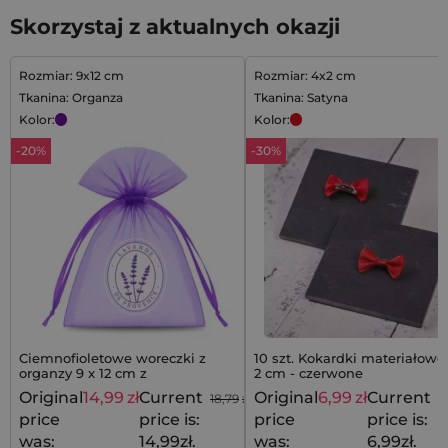
Skorzystaj z aktualnych okazji
Rozmiar: 9x12 cm
Rozmiar: 4x2 cm
Tkanina: Organza
Tkanina: Satyna
Kolor:
Kolor:
-20%
-30%
Ciemnofioletowe woreczki z
10 szt. Kokardki materiałowe
organzy 9 x 12 cm z
2 cm - czerwone
prowansalskim motywem
Original
14,99
zł
Current
Original
6,99
zł
Current
18,79
zł
9
lawendy - 10 szt.
price
price is:
price
price is:
was:
14,99zł.
was:
6,99zł.