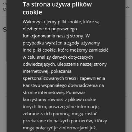
Ta strona używa plików
Szczegóły dotyczące zgodności produktu z przepisami:
Odpowiedzialność za produkt
cookie
Wykorzystujemy pliki cookie, które są
niezbędne do poprawnego
Sprawdź inne ciekawe produkty:
funkcjonowania naszej strony. W
przypadku wyrażenia zgody używamy
inne pliki cookie, które możemy zamieścić
w celu analizy danych dotyczących
odwiedzających, ulepszenia naszej strony
internetowej, pokazania
spersonalizowanych treści i zapewnienia
Kalendarze adwentowe
Państwu wspaniałego doświadczenia na
Torby bawełniane
stronie internetowej. Ponieważ
korzystamy również z plików cookie
innych firm, poszczególne informacje,
zebrane za ich pomocą, mogą zostać
przekazane do naszych partnerów, którzy
mogą połączyć je z informacjami już