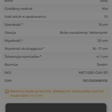
Kolor
Złoty
Ozdobny nadruk
Nie
Ilość sztuk w opakowaniu
10
Szerokość *
15 cm
Okazja
Boże narodzenie, Walentynki
Wysokość *
20 cm
Wysokość do ściągacza *
16 - 17 cm
Tolerancja rozmiarów *
+/- 1 cm
Rozmiar
Średni
SKU
MET-1520-GXX-511
EAN
5902565686956
Woreczki szyte są ręcznie, dlatego ich rzeczywisty rozmiar
może różnić +/- 1 cm