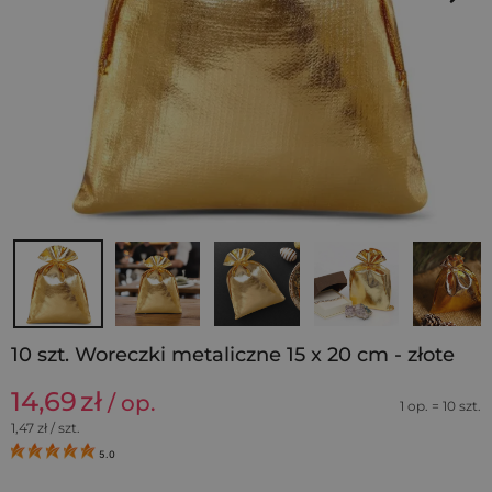
10 szt. Woreczki metaliczne 15 x 20 cm - złote
14,69
zł
/ op.
1 op. = 10 szt.
1,47
zł / szt.
5.0