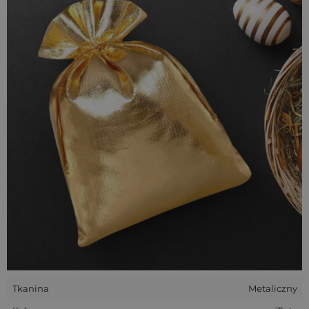
Złoto i srebro naturalnie kojarzą się z czymś wartościowym,
dlatego świetnie nadają się do przechowywania w nich
biżuterii, kamieni szlachetnych czy zbiorów kolekcjonerskich
monet. Woreczki metaliczne ładnie współgrają również ze
słodkościami zapakowanymi w papier o tym samym kolorze
- taka drobnostka na pewno poprawi nastrój bliskiej osoby
Tkanina
Metaliczny