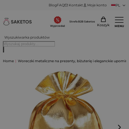
Blog
FAQ
Kontakt
Moje konto
PL
Strefa B2B Saketos
Koszyk
MENU
Wyprzedaż
Wyszukiwarka produktów
Home
|
Woreczki metaliczne na prezenty, biżuterię i eleganckie upomink