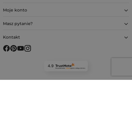
Moje konto
Masz pytanie?
Kontakt
4.9
Na podstawie
11 930
opinii
z całego okresu
Bezpieczne zakupy z SSL
Metody płatności
Metody dostawy
Nasze sklepy w Europie
saketos.pl