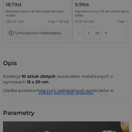
18,79zł.
9,99zł.
Najniższa cena z 30 dni przed obniżką:
Najniższa cena z 30 dni przed obniżką
14,99
zł
.
6,99
zł
.
1,50
zł / szt.
1 op. = 10 szt.
0,70
zł / szt.
1 op. = 10
+
–
Tymczasowo niedostępny
a
Dodaj do koszyka
Dodaj do kos
op.
Opis
Kolekcja
10 sztuk
złotych
woreczków metalicznych o
wymiarach
15 x 20 cm
.
Gładka powierzchnia tych niebanalnych woreczków w
Zobacz pełny opis produktu
dotyku przypomina satynę, jednak woreczki metaliczne
występują jedynie w dwóch ekskluzywnych kolorach:
srebrnym i złotym, które doskonale współgrają z
Parametry
charakterem ważnych uroczystości. Z tego względu woreczki
metaliczne świetnie spisują się one jako opakowanie na coś,
co chcemy przekazać w odpowiednio oficjalny sposób - np.
prezent ślubny.