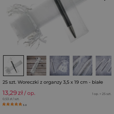
25 szt. Woreczki z organzy 3,5 x 19 cm - białe
13,29
zł
/ op.
1 op. = 25 szt.
0,53
zł / szt.
5.0