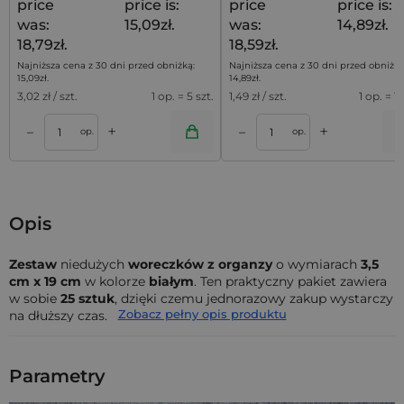
price
price is:
price
price is:
was:
15,09zł.
was:
14,89zł.
18,79zł.
18,59zł.
Najniższa cena z 30 dni przed obniżką:
Najniższa cena z 30 dni przed obniżką
15,09
zł
.
14,89
zł
.
3,02
zł / szt.
1 op. = 5 szt.
1,49
zł / szt.
1 op. = 10
+
+
–
–
a
Dodaj do koszyka
Dodaj do kos
op.
op.
Opis
Zestaw
niedużych
woreczków z organzy
o wymiarach
3,5
cm x 19 cm
w kolorze
białym
. Ten praktyczny pakiet zawiera
w sobie
25 sztuk
, dzięki czemu jednorazowy zakup wystarczy
Zobacz pełny opis produktu
na dłuższy czas.
Woreczki z organzy
(określane również jako sakiewki z
organzy) to doskonały sposób na zapakowanie zarówno
Parametry
niewielkich przedmiotów, jak i licznych bibelotów. Solidna
struktura organzy gwarantuje bezpieczne przechowywanie,