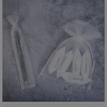
zaś jej przezroczystość sprawia, że nie będzie konieczne
wielominutowe szukanie konkretnej paczki - zamiast tego
spakowane przedmioty będą widoczne już na pierwszy rzut
oka!
Te niewielkie woreczki z organzy
są wielofunkcyjne:
doskonale sprawdzą się nie tylko jako przechowalnia małych
przedmiotów, ale również źródło przyjemnych zapachów -
można w nich schować np. suszone kwiaty czy specjalne
kulki zapachowe, a także wiele innych rzeczy!