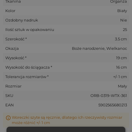
Tkanina
Organza
Kolor
Biały
Ozdobny nadruk
Nie
Ilość sztuk w opakowaniu
25
Szerokość *
3.5 cm
Okazja
Boże narodzenie, Wielkanoc
Wysokość *
19 cm
Wysokość do ściągacza *
16 cm
Tolerancja rozmiarów *
+/- 1 cm
Rozmiar
Mały
SKU
ORB-0319-WTX-361
EAN
5902565680213
Woreczki szyte są ręcznie, dlatego ich rzeczywisty rozmiar
może różnić +/- 1 cm