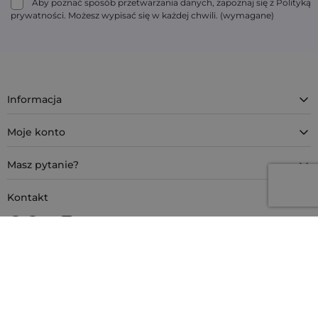
Aby poznać sposób przetwarzania danych, zapoznaj się z Polityką
prywatności. Możesz wypisać się w każdej chwili. (wymagane)
Informacja
Moje konto
Masz pytanie?
Kontakt
4.9
Na podstawie
11 932
opinii
z całego okresu
Bezpieczne zakupy z SSL
Metody płatności