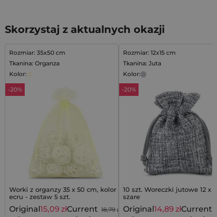
Skorzystaj z aktualnych okazji
Rozmiar: 35x50 cm
Rozmiar: 12x15 cm
Tkanina: Organza
Tkanina: Juta
Kolor:
Kolor:
-20%
-20%
Worki z organzy 35 x 50 cm, kolor
10 szt. Woreczki jutowe 12 x 1
ecru - zestaw 5 szt.
szare
Original
15,09
zł
Current
Original
14,89
zł
Current
18,79
zł