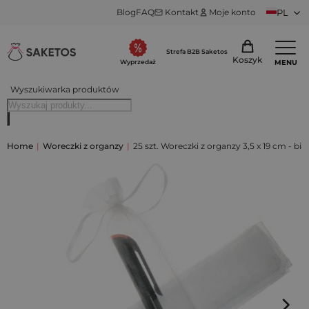
Blog
FAQ
Kontakt
Moje konto
PL
Strefa B2B Saketos
Koszyk
MENU
Wyprzedaż
Wyszukiwarka produktów
Home
|
Woreczki z organzy
|
25 szt. Woreczki z organzy 3,5 x 19 cm - bia