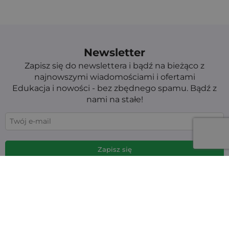
Newsletter
Zapisz się do newslettera i bądź na bieżąco z
najnowszymi wiadomościami i ofertami
Edukacja i nowości - bez zbędnego spamu. Bądź z
nami na stałe!
Aby poznać sposób przetwarzania danych, zapoznaj się z Polityką
prywatności. Możesz wypisać się w każdej chwili. (wymagane)