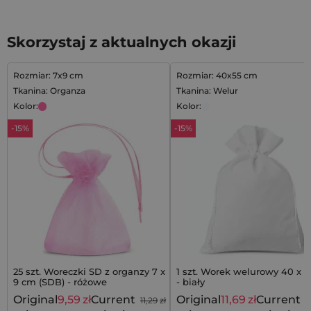
Skorzystaj z aktualnych okazji
Rozmiar: 7x9 cm
Rozmiar: 40x55 cm
Tkanina: Organza
Tkanina: Welur
Kolor:
Kolor:
-15%
-15%
25 szt. Woreczki SD z organzy 7 x
1 szt. Worek welurowy 40 x 
9 cm (SDB) - różowe
- biały
Original
9,59
zł
Current
Original
11,69
zł
Current
11,29
zł
1