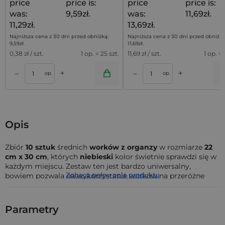
price
price is:
price
price is:
was:
9,59zł.
was:
11,69zł.
11,29zł.
13,69zł.
Najniższa cena z 30 dni przed obniżką:
Najniższa cena z 30 dni przed obniżką
9,59
zł
.
11,69
zł
.
0,38
zł / szt.
1 op. = 25 szt.
11,69
zł / szt.
1 op. = 
+
+
–
–
a
Dodaj do koszyka
Dodaj do kos
op.
op.
Opis
Zbiór
10 sztuk
średnich
worków z organzy
w rozmiarze
22
cm x 30 cm
, których
niebieski
kolor świetnie sprawdzi się w
każdym miejscu. Zestaw ten jest bardzo uniwersalny,
Zobacz pełny opis produktu
bowiem pozwala na wykorzystanie worków na przeróżne
sposoby.
I tak, mogą one posłużyć jako miejsce do przechowywania
Parametry
takich przedmiotów jak kosmetyki, świeczki czy mydełka.
Równie dobrze sprawdzą się w postaci pojemniczka na