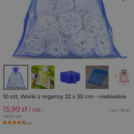
10 szt. Worki z organzy 22 x 30 cm - niebieskie
15,99
zł
/ op.
1 op. = 10 szt.
1,60
zł / szt.
5.0