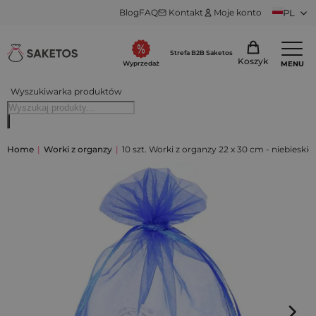
Blog
FAQ
Kontakt
Moje konto
PL
Strefa B2B Saketos
Koszyk
MENU
Wyprzedaż
Wyszukiwarka produktów
Home
|
Worki z organzy
|
10 szt. Worki z organzy 22 x 30 cm - niebieskie