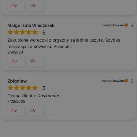
0
0
Małgorzata Wieczorek
zweryfikowano
5
Zakupione woreczki z orgazny są ładnie uszyte. Szybka
realizacja zamówienia. Polecam.
2/9/2024
0
0
Zbigniew
zweryfikowano
5
Ocena klienta:
Doskonale
7/28/2025
0
0