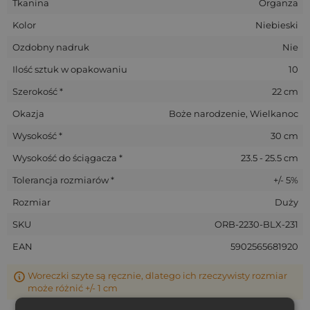
Tkanina
Organza
Kolor
Niebieski
Ozdobny nadruk
Nie
Ilość sztuk w opakowaniu
10
Szerokość *
22 cm
Okazja
Boże narodzenie, Wielkanoc
Wysokość *
30 cm
Wysokość do ściągacza *
23.5 - 25.5 cm
Tolerancja rozmiarów *
+/- 5%
Rozmiar
Duży
SKU
ORB-2230-BLX-231
EAN
5902565681920
Woreczki szyte są ręcznie, dlatego ich rzeczywisty rozmiar
może różnić +/- 1 cm