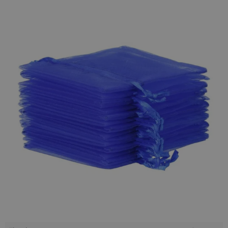
perfumy lub niewielki prezent, którym chcemy obdarować
kogoś bliskiego, a także świetnie spełnią rolę eleganckiego
opakowania na okazjonalny upominek od firmy lub
organizacji -
worki z organzy
znajdą zastosowanie wszędzie
tam, gdzie tego potrzebujesz, ponieważ można w nich
przechowywać dosłownie wszystko, i to na każdą okazję bez
wyjątku!