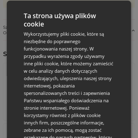
może różnić +/- 1 cm
Ta strona używa plików
cookie
Szczegóły dotyczące zgodności produktu z przepisami:
Odpowiedzialność za produkt
Wykorzystujemy pliki cookie, które są
niezbędne do poprawnego
funkcjonowania naszej strony. W
Sprawdź inne ciekawe produkty:
przypadku wyrażenia zgody używamy
inne pliki cookie, które możemy zamieścić
w celu analizy danych dotyczących
odwiedzających, ulepszenia naszej strony
internetowej, pokazania
spersonalizowanych treści i zapewnienia
Państwu wspaniałego doświadczenia na
stronie internetowej. Ponieważ
Kalendarze adwentowe
Torby bawełniane
korzystamy również z plików cookie
innych firm, poszczególne informacje,
zebrane za ich pomocą, mogą zostać
przekazane do naszych partnerów, którzy