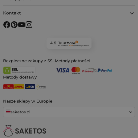
Kontakt
4.9
Na podstawie
11 911
opinii
z całego okresu
Bezpieczne zakupy z SSL
Metody płatności
Metody dostawy
Nasze sklepy w Europie
saketos.pl