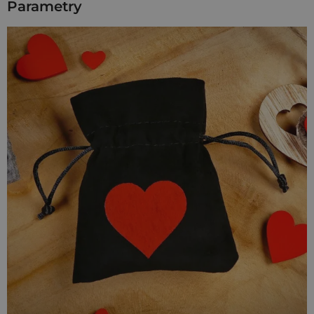
Parametry
połówki! Dzięki uniwersalnej kolorystyce sprawdzi się w roli
opakowania na upominki zarówno dla kobiet jak i dla
mężczyzn.
Przekonaj się sam, że te
małe woreczki
z materiału
ozdobione serduszkami możesz wykorzystać na wiele
sposobów! W swoje małe torebeczki z serduszkiem
zapakujesz między innymi małe prezenty na
Walentynki,
Dzień Kobiet, urodziny, rocznicę
. Możesz umieścić w nich
także drobne upominki wręczane jako
podziękowania dla
gości
oraz rękodzieło np. ręcznie robione świeczki zapachowe
typu tea light lub biżuterię. Materiałowe woreczki z
czerwonym sercem doskonale sprawdzą się także w roli
organizerów na pamiątki przechowywane w szkatułce lub
pudełku wspomnień.
Wszystkie nasze woreczki wykonywane są ręcznie. Ułożenie
ozdobnej aplikacji/nadruku na konkretnych przedmiotach
może nieznacznie różnić się od pokazanego na zdjęciach.