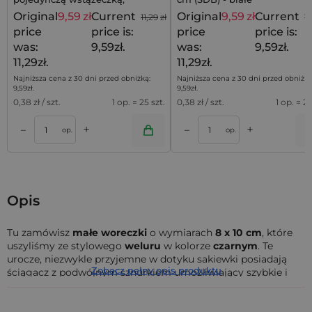
zaciągane na jedną stronę, 25
Original
9,59
zł
Current
Original
9,59
zł
Current
11,29
zł
11
szt
price
price is:
price
price is:
was:
9,59zł.
was:
9,59zł.
11,29zł.
11,29zł.
Najniższa cena z 30 dni przed obniżką:
Najniższa cena z 30 dni przed obniżką
9,59
zł
.
9,59
zł
.
0,38
zł / szt.
1 op. = 25 szt.
0,38
zł / szt.
1 op. = 25
+
+
–
–
a
Dodaj do koszyka
Dodaj do kos
op.
op.
Opis
Tu zamówisz
małe woreczki
o wymiarach
8 x 10 cm
, które
uszyliśmy ze stylowego
weluru
w kolorze
czarnym
. Te
urocze, niezwykle przyjemne w dotyku sakiewki posiadają
Zobacz pełny opis produktu
ściągacz z podwójnym sznurkiem umożliwiający szybkie i
wygodne zamykanie opakowania. W pakiecie znajduje się
10
sztuk
woreczków ozdobionych
czerwonymi serduszkami z
filcu
. Doskonałe opakowanie na prezenty dla drugiej