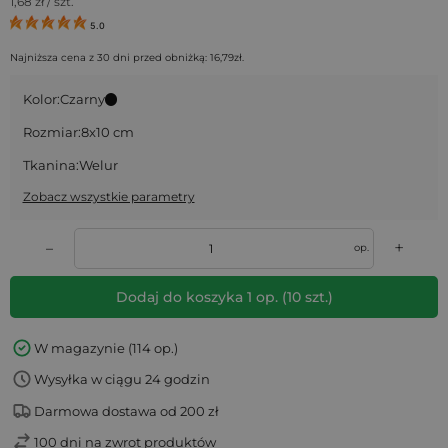
1,68
zł / szt.
5.0
Najniższa cena z 30 dni przed obniżką:
16,79
zł
.
Kolor:
Czarny
Rozmiar:
8x10 cm
Tkanina:
Welur
Zobacz wszystkie parametry
+
–
op.
Dodaj do koszyka
1
op.
(
10
szt.)
W magazynie (114 op.)
Wysyłka w ciągu 24 godzin
Darmowa dostawa od 200 zł
100 dni na zwrot produktów