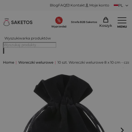
Blog
FAQ
Kontakt
Moje konto
PL
Strefa B2B Saketos
Koszyk
MENU
Wyprzedaż
Wyszukiwarka produktów
Home
|
Woreczki welurowe
|
10 szt. Woreczki welurowe 8 x 10 cm - czar