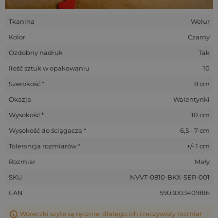
Tkanina
Welur
Kolor
Czarny
Ozdobny nadruk
Tak
Ilość sztuk w opakowaniu
10
Szerokość *
8 cm
Okazja
Walentynki
Wysokość *
10 cm
Wysokość do ściągacza *
6,5 - 7 cm
Tolerancja rozmiarów *
+/- 1 cm
Rozmiar
Mały
SKU
NVVT-0810-BKX-SER-001
EAN
5903003409816
Woreczki szyte są ręcznie, dlatego ich rzeczywisty rozmiar