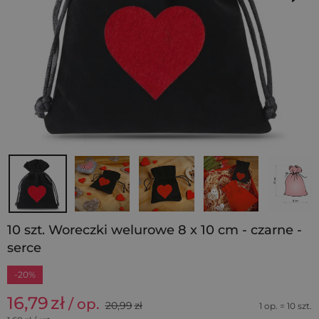
10 szt. Woreczki welurowe 8 x 10 cm - czarne -
serce
-20%
16,79
zł
/ op.
20,99
zł
1 op. = 10 szt.