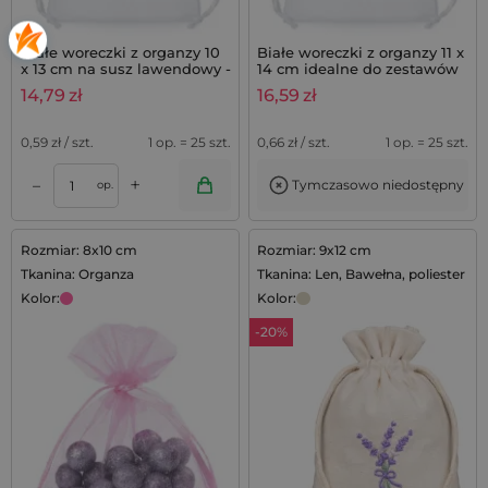
Białe woreczki z organzy 10
Białe woreczki z organzy 11 x
x 13 cm na susz lawendowy -
14 cm idealne do zestawów
25 szt.
lawendowych, zestaw 25 szt.
14,79
zł
16,59
zł
0,59
zł / szt.
1 op. = 25 szt.
0,66
zł / szt.
1 op. = 25 szt.
+
–
Tymczasowo niedostępny
op.
Rozmiar: 8x10 cm
Rozmiar: 9x12 cm
Tkanina: Organza
Tkanina: Len, Bawełna, poliester
Kolor:
Kolor:
-20%