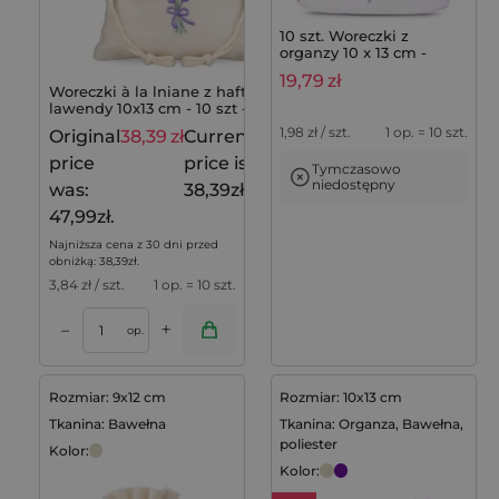
10 szt. Woreczki z
organzy 10 x 13 cm -
fioletowe jasne z
19,79
zł
nadrukiem (lawenda)
Woreczki à la lniane z haftem
lawendy 10x13 cm - 10 szt -
elegancki akcent w
1,98
zł / szt.
1 op. = 10 szt.
Original
38,39
zł
Current
47,99
zł
prowansalskim stylu
price
price is:
Tymczasowo
niedostępny
was:
38,39zł.
47,99zł.
Najniższa cena z 30 dni przed
obniżką:
38,39
zł
.
3,84
zł / szt.
1 op. = 10 szt.
+
–
op.
Rozmiar: 9x12 cm
Rozmiar: 10x13 cm
Tkanina: Bawełna
Tkanina: Organza, Bawełna,
poliester
Kolor:
Kolor: