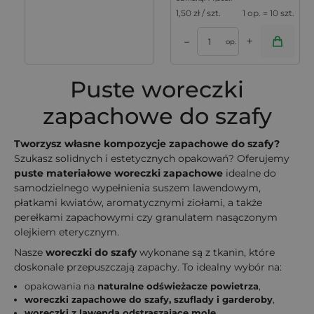
1,50
zł / szt.
1 op. = 10 szt.
+
–
op.
Puste woreczki
zapachowe do szafy
Tworzysz własne kompozycje zapachowe do szafy?
Szukasz solidnych i estetycznych opakowań? Oferujemy
puste materiałowe woreczki zapachowe
idealne do
samodzielnego wypełnienia suszem lawendowym,
płatkami kwiatów, aromatycznymi ziołami, a także
perełkami zapachowymi czy granulatem nasączonym
olejkiem eterycznym.
Nasze
woreczki do szafy
wykonane są z tkanin, które
doskonale przepuszczają zapachy. To idealny wybór na:
opakowania na
naturalne odświeżacze powietrza
,
woreczki zapachowe do szafy, szuflady i garderoby
,
woreczki z lawendą odstraszające mole.