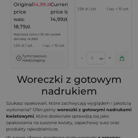
prowansalskim motywem
Original
14,99
zł
Current
18,79
zł
lawendy - 10 szt.
1,58
zł / szt.
1 op. = 10 szt.
price
price is:
was:
14,99zł.
18,79zł.
Najniższa cena z 30 dni przed
obniżką:
14,99
zł
.
1,50
zł / szt.
1 op. = 10 szt.
Tymczasowo
+
–
op.
niedostępny
Woreczki z gotowym
nadrukiem
Szukasz opakowań, które zachwycają wyglądem i jakością
wykonania? Oferujemy
woreczki z gotowymi nadrukami
kwiatowymi
, które doskonale sprawdzą się jako
opakowania na suszone kwiaty, zapachowy susz oraz
produkty rękodzielnicze.
W naszej ofercie znajdziesz małe woreczki
z organzy,