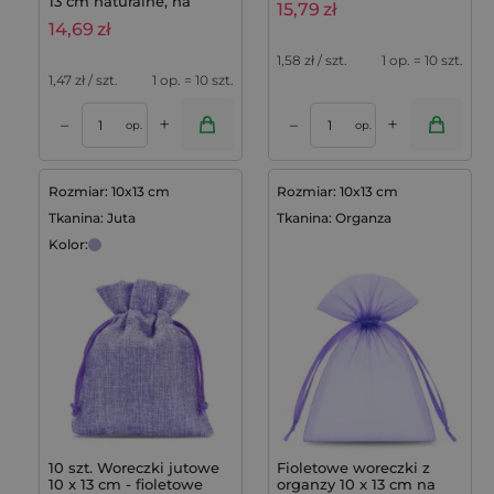
13 cm naturalne, na
15,79
zł
lawendowe - 10 szt.
podziękowania z
14,69
zł
lawendą - 10 szt.
1,58
zł / szt.
1 op. = 10 szt.
1,47
zł / szt.
1 op. = 10 szt.
+
+
–
–
op.
op.
Rozmiar: 10x13 cm
Rozmiar: 10x13 cm
Tkanina: Juta
Tkanina: Organza
Kolor:
10 szt. Woreczki jutowe
Fioletowe woreczki z
10 x 13 cm - fioletowe
organzy 10 x 13 cm na