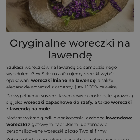
Oryginalne woreczki na
lawendę
Szukasz woreczków na lawendę do samodzielnego
wypełnienia? W Saketos oferujemy szeroki wybór
opakowań:
woreczki lniane na lawendę
, a także
eleganckie woreczki z organzy, juty i 100% bawełny.
Po wypełnieniu suszem lawendowym doskonale sprawdzą
się jako
woreczki zapachowe do szafy
, a także
woreczki
z lawendą na mole
.
Możesz wybrać gładkie opakowania, ozdobne
lawendowe
woreczki
z gotowym nadrukiem lub zamówić
personalizowane woreczki z logo Twojej firmy!
Zobacz ofertę woreczków najchętniej wybieranych przez