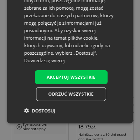
innych firm, poszczególne informacje,
Rozmiar: 9x12 cm
Rozmiar: 7x9 cm
zebrane za ich pomocą, mogą zostać
Tkanina: Len, Bawełna,
Tkanina: Organza
przekazane do naszych partnerów, którzy
poliester
Kolor:
mogą połączyć je z informacjami już
Kolor:
-20%
posiadanymi. Aby uzyskać więcej
informacji na temat plików cookie,
których używamy, lub udzielić zgody na
poszczególne, wybierz „Dostosuj”.
Dowiedz się więcej
AKCEPTUJ WSZYSTKIE
Woreczki a la lniane 9 x
10 szt. Woreczki z organzy 7 x
12 cm z motywem
ODRZUĆ WSZYSTKIE
cm - białe z nadrukiem lawe
lawendy - na drobne
26,99
zł
upominki, komplet 10
Original
14,99
zł
Current
szt.
DOSTOSUJ
price
price is:
2,70
zł / szt.
1 op. = 10 szt.
was:
14,99zł.
Tymczasowo
18,79zł.
niedostępny
Najniższa cena z 30 dni przed
obniżką:
14,99
zł
.