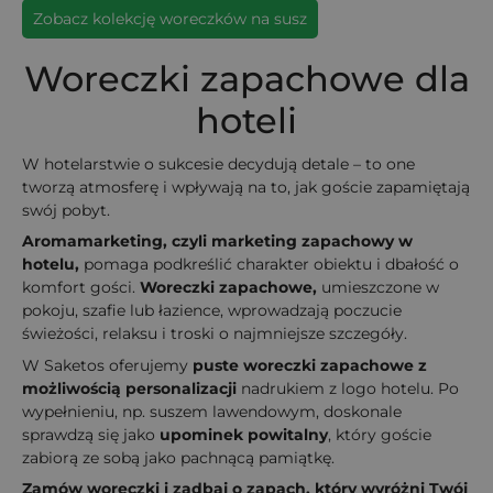
Zobacz kolekcję woreczków na susz
Woreczki zapachowe dla
hoteli
W hotelarstwie o sukcesie decydują detale – to one
tworzą atmosferę i wpływają na to, jak goście zapamiętają
swój pobyt.
Aromamarketing, czyli marketing zapachowy w
hotelu,​​
pomaga podkreślić charakter obiektu i dbałość o
komfort gości.
Woreczki zapachowe,
umieszczone w
pokoju, szafie lub łazience, wprowadzają poczucie
świeżości, relaksu i troski o najmniejsze szczegóły.
W Saketos oferujemy
puste woreczki zapachowe z
możliwością personalizacji
nadrukiem z logo hotelu. Po
wypełnieniu, np. suszem lawendowym, doskonale
sprawdzą się jako
upominek powitalny
, który goście
zabiorą ze sobą jako pachnącą pamiątkę.
Zamów woreczki i zadbaj o zapach, który wyróżni Twój