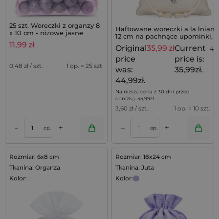
25 szt. Woreczki z organzy 8
Haftowane woreczki a la lniane
x 10 cm - różowe jasne
12 cm na pachnące upominki,
zestaw 10 szt.
11,99
zł
Original
35,99
zł
Current
44
price
price is:
0,48
zł / szt.
1 op. = 25 szt.
was:
35,99zł.
44,99zł.
Najniższa cena z 30 dni przed
obniżką:
35,99
zł
.
3,60
zł / szt.
1 op. = 10 szt.
+
+
–
–
op.
op.
Rozmiar: 6x8 cm
Rozmiar: 18x24 cm
Tkanina: Organza
Tkanina: Juta
Kolor:
Kolor: