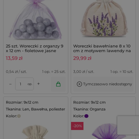
25 szt. Woreczki z organzy 9
Woreczki bawełniane 8 x 10
x 12 cm - fioletowe jasne
cm z motywem lawendy na
drobne upominki - 10 szt.
13,59
zł
29,99
zł
0,54
zł / szt.
1 op. = 25 szt.
3,00
zł / szt.
1 op. = 10 szt.
+
–
Tymczasowo niedostępny
op.
Rozmiar: 9x12 cm
Rozmiar: 9x12 cm
Tkanina: Len, Bawełna, poliester
Tkanina: Organza
Kolor:
Kolor:
-20%