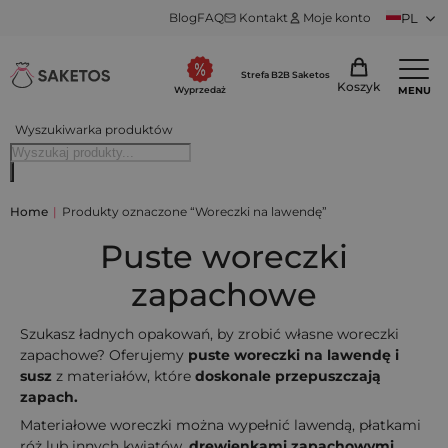
Blog
FAQ
Kontakt
Moje konto
PL
Strefa B2B Saketos
Koszyk
MENU
Wyprzedaż
Wyszukiwarka produktów
Home
|
Produkty oznaczone “Woreczki na lawendę”
Puste woreczki
zapachowe
Szukasz ładnych opakowań, by zrobić własne woreczki
zapachowe? Oferujemy
puste woreczki na lawendę i
susz
z materiałów, które
doskonale przepuszczają
zapach.
Materiałowe woreczki można wypełnić lawendą, płatkami
róż lub innych kwiatów,
drewienkami zapachowymi
,