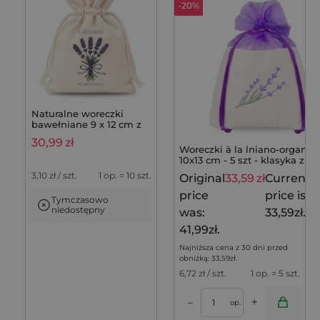
-20%
Naturalne woreczki
bawełniane 9 x 12 cm z
bukietem lawendy na
30,99
zł
drobne upominki - 10
Woreczki à la lniano-organz
szt.
10x13 cm - 5 szt - klasyka z
lawendowym akcentem
3,10
zł / szt.
1 op. = 10 szt.
Original
33,59
zł
Current
price
price is:
Tymczasowo
niedostępny
was:
33,59zł.
41,99zł.
Najniższa cena z 30 dni przed
obniżką:
33,59
zł
.
6,72
zł / szt.
1 op. = 5 szt.
+
–
op.