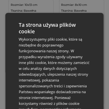
Rozmiar: 10x13 cm
Rozmiar: 8x10 cm
Tkanina: Bawełna
Tkanina: Bawełna
Kolor:
Kolor:
Ta strona używa plików
cookie
Bestseller
Wykorzystujemy pliki cookie, które są
niezbędne do poprawnego
funkcjonowania naszej strony. W
przypadku wyrażenia zgody używamy
inne pliki cookie, które możemy zamieścić
Woreczki bawełniane 10
Woreczki bawełniane 8 x
w celu analizy danych dotyczących
x 13 cm na saszetki
10 cm z motywem
lawendowe, komplet 10
lawendy na drobne
odwiedzających, ulepszenia naszej strony
16,29
zł
29,99
zł
szt.
upominki - 10 szt.
internetowej, pokazania
spersonalizowanych treści i zapewnienia
1,63
zł / szt.
1 op. = 10 szt.
3,00
zł / szt.
1 op. = 10 szt.
Państwu wspaniałego doświadczenia na
Tymczasowo
+
–
stronie internetowej. Ponieważ
op.
niedostępny
korzystamy również z plików cookie