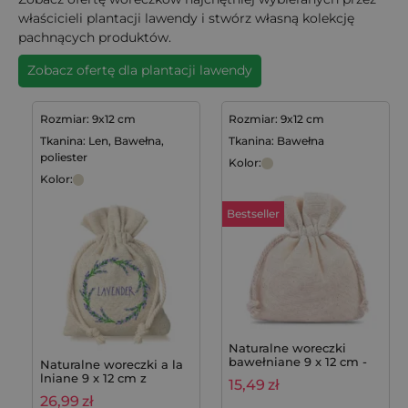
właścicieli plantacji lawendy i stwórz własną kolekcję
pachnących produktów.
Zobacz ofertę dla plantacji lawendy
Rozmiar: 9x12 cm
Rozmiar: 9x12 cm
Tkanina: Len, Bawełna,
Tkanina: Bawełna
poliester
Kolor:
Kolor:
Bestseller
Naturalne woreczki
bawełniane 9 x 12 cm -
Naturalne woreczki a la
zestaw 10 sztuk
lniane 9 x 12 cm z
15,49
zł
nadrukiem lawendy - 10
26,99
zł
szt.