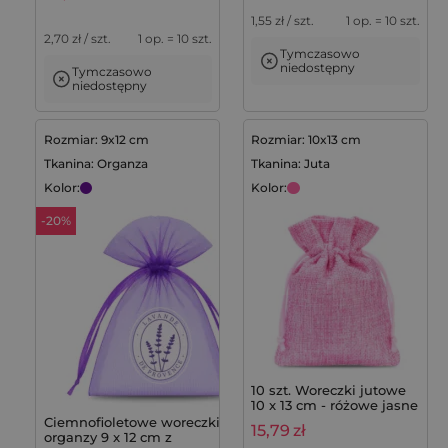
1,55
zł / szt.
1 op. = 10 szt.
2,70
zł / szt.
1 op. = 10 szt.
Tymczasowo
niedostępny
Tymczasowo
niedostępny
Rozmiar: 9x12 cm
Rozmiar: 10x13 cm
Tkanina: Organza
Tkanina: Juta
Kolor:
Kolor:
-20%
10 szt. Woreczki jutowe
10 x 13 cm - różowe jasne
Ciemnofioletowe woreczki z
15,79
zł
organzy 9 x 12 cm z