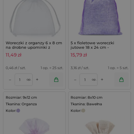
Woreczki z organzy 6 x 8 cm
5 x fioletowe woreczki
na drobne upominki z
jutowe 18 x 24 cm -
lawendą - 25 szt.
dekoracyjne i praktyczne
11,49
zł
15,79
zł
0,46
zł / szt.
1 op. = 25 szt.
3,16
zł / szt.
1 op. = 5 szt.
+
+
–
–
op.
op.
Rozmiar: 9x12 cm
Rozmiar: 8x10 cm
Tkanina: Organza
Tkanina: Bawełna
Kolor:
Kolor: