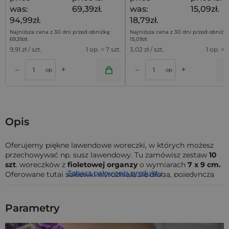
was:
69,39zł.
was:
15,09zł.
94,99zł.
18,79zł.
Najniższa cena z 30 dni przed obniżką:
Najniższa cena z 30 dni przed obniżką
69,39
zł
.
15,09
zł
.
9,91
zł / szt.
1 op. = 7 szt.
3,02
zł / szt.
1 op. = 5
+
+
–
–
a
Dodaj do koszyka
Dodaj do kos
op.
op.
Opis
Oferujemy piękne lawendowe woreczki, w których możesz
przechowywać np. susz lawendowy. Tu zamówisz zestaw
10
szt
. woreczków z
fioletowej
organzy
o wymiarach
7 x 9 cm.
Zobacz pełny opis produktu
Oferowane tutaj sakiewki wyróżniają się długą, pojedynczą
wstążką i ozdobnym
nadrukiem
z motywem
lawendy.
Odkryj malutkie woreczki o wielkich możliwościach! Te
małe
Parametry
lawendowe woreczki z organzy
mają wymiary
7 x 9 cm
i
różnią się sposobem zamykania od innych torebeczek
organzowych marki Saketos. Oferowane tutaj sakiewki