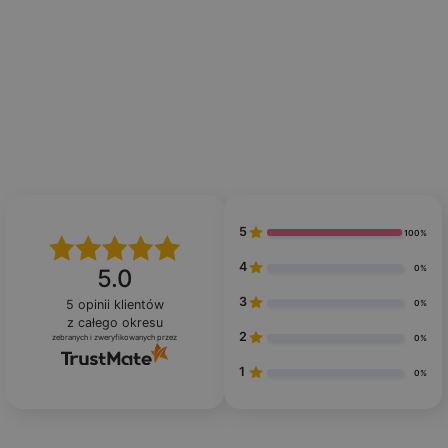
5
100%
4
0%
5.0
3
5
opinii klientów
0%
z całego okresu
2
zebranych i zweryfikowanych przez
0%
1
0%