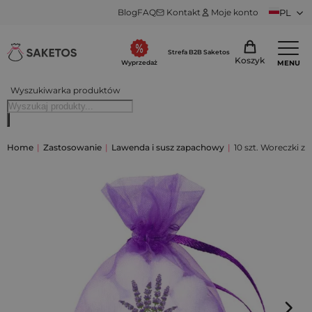
Blog
FAQ
Kontakt
Moje konto
PL
Strefa B2B Saketos
Koszyk
MENU
Wyprzedaż
Wyszukiwarka produktów
Home
|
Zastosowanie
|
Lawenda i susz zapachowy
|
10 szt. Woreczki z