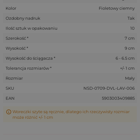
Kolor
Fioletowy ciemny
To zależy od kilku czynników:
Ozdobny nadruk
Tak
Rozmiaru woreczka
(z tolerancją ±1 cm),
Ilość sztuk w opakowaniu
10
Rodzaju suszu
(same kwiaty czy z łodyżkami) oraz
Szerokość *
7 cm
tego, jak bardzo chcesz go wypełnić.
Wysokość *
9 cm
Na przykład:
woreczek 7 x 9 cm mieści około 5 g
Wysokość do ściągacza *
6 - 6.5 cm
suszonej lawendy.
Tolerancja rozmiarów *
+/- 1 cm
Rozmiar
Mały
SKU
NSD-0709-DVL-LAV-006
EAN
5903003409885
Woreczki szyte są ręcznie, dlatego ich rzeczywisty rozmiar
może różnić +/- 1 cm