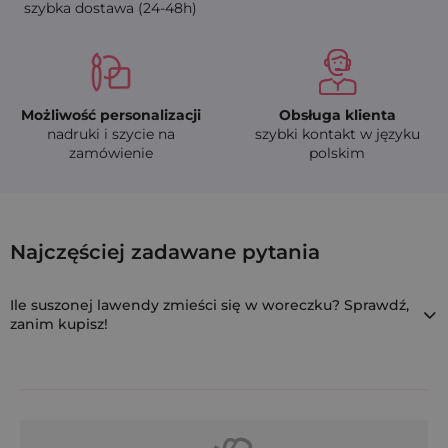
szybka dostawa (24-48h)
Możliwość personalizacji
Obsługa klienta
nadruki i szycie na
szybki kontakt w języku
zamówienie
polskim
10 szt. Woreczki z organzy 7 x 9 cm - fi
Najczęściej zadawane pytania
NSD-0709-DVL-LAV-006
Ile suszonej lawendy zmieści się w woreczku? Sprawdź,
zanim kupisz!
W
Saketos
oferujemy
puste woreczki na lawendę
do
samodzielnego wypełnienia – idealne na zapachowe saszetki
do
szafy
,
szuflady
czy jako
oryginalny prezent
.
Zastanawiasz się, ile suszonej lawendy zmieści się w jednym
woreczku?