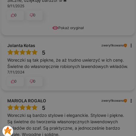
Śliczne, dziękuję bardzo! 💯🔥
9/11/2025
0
0
Pokaż oryginał
Jolanta Kotas
zweryfikowano
5
Woreczki są tak piękne, że aż trudno uwierzyć w ich cenę.
Świetne do własnoręcznie robionych lawendowych wkładów.
7/11/2024
0
0
MARIOLA ROGAŁO
zweryfikowano
5
Woreczki są bardzo stylowe i eleganckie. Stylowe i piękne.
Są świetne do tworzenia własnoręcznych lawendowych
wkładów do szaf. Są praktyczne, a jednocześnie bardzo
trwałe. Wygodne i solidne.