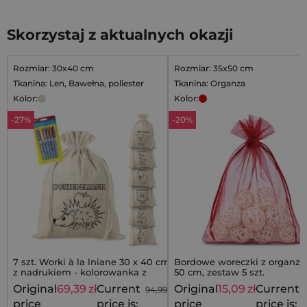
Skorzystaj z aktualnych okazji
Rozmiar: 30x40 cm
Rozmiar: 35x50 cm
Tkanina: Len, Bawełna, poliester
Tkanina: Organza
Kolor:
Kolor:
-27%
-20%
7 szt. Worki à la lniane 30 x 40 cm
Bordowe woreczki z organzy 
z nadrukiem - kolorowanka z
50 cm, zestaw 5 szt.
mazakami
Original
69,39
zł
Current
Original
15,09
zł
Current
94,99
zł
price
price is:
price
price is: