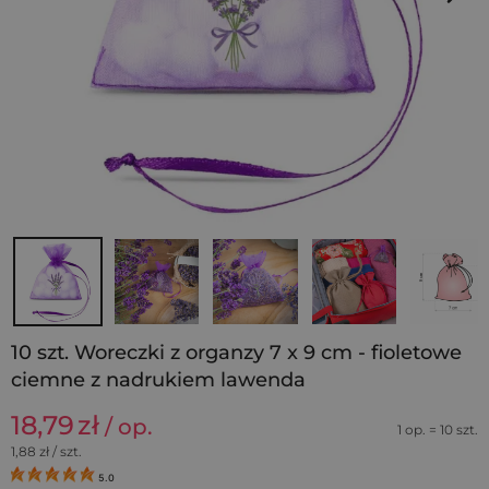
10 szt. Woreczki z organzy 7 x 9 cm - fioletowe
ciemne z nadrukiem lawenda
18,79
zł
/ op.
1 op. = 10 szt.
1,88
zł / szt.
5.0