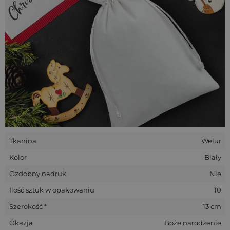
pozytywnie zaskoczą niejednego użytkownika. Zachęcamy
Państwa do zakupy w naszym sklepie.
Tkanina
Welur
Kolor
Biały
Ozdobny nadruk
Nie
Ilość sztuk w opakowaniu
10
Szerokość *
13 cm
Okazja
Boże narodzenie