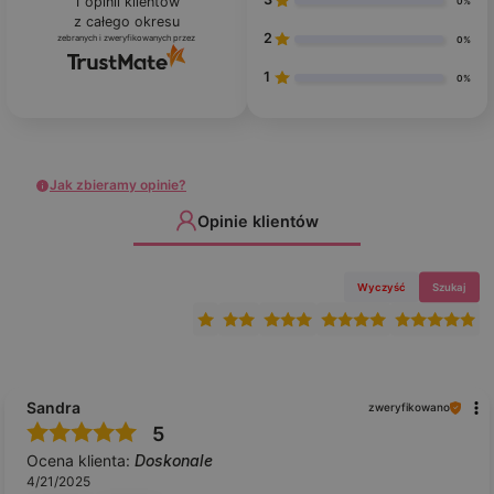
1
opinii klientów
0%
z całego okresu
2
zebranych i zweryfikowanych przez
0%
1
0%
Jak zbieramy opinie?
Opinie klientów
Wyczyść
Szukaj
Sandra
zweryfikowano
5
Ocena klienta:
Doskonale
4/21/2025