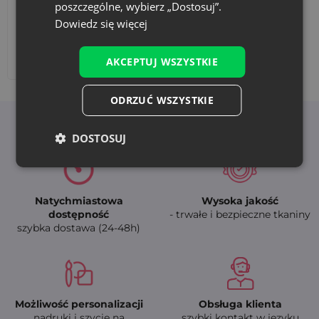
poszczególne, wybierz „Dostosuj”.
Dowiedz się więcej
Dodaj nadruk
AKCEPTUJ WSZYSTKIE
ODRZUĆ WSZYSTKIE
Korzyści z wyboru Saketos
DOSTOSUJ
Natychmiastowa
Wysoka jakość
dostępność
- trwałe i bezpieczne tkaniny
szybka dostawa (24-48h)
Możliwość personalizacji
Obsługa klienta
nadruki i szycie na
szybki kontakt w języku