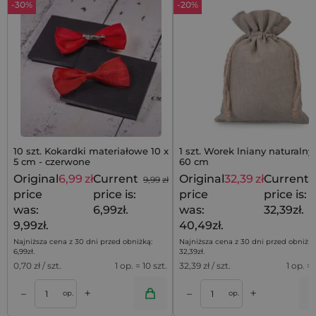
-30%
-20%
10 szt. Kokardki materiałowe 10 x
1 szt. Worek lniany naturalny
5 cm - czerwone
60 cm
Original
6,99
zł
Current
Original
32,39
zł
Current
9,99
zł
price
price is:
price
price is:
was:
6,99zł.
was:
32,39zł.
9,99zł.
40,49zł.
Najniższa cena z 30 dni przed obniżką:
Najniższa cena z 30 dni przed obniżką
6,99
zł
.
32,39
zł
.
0,70
zł / szt.
1 op. = 10 szt.
32,39
zł / szt.
1 op. = 
+
+
–
–
a
Dodaj do koszyka
Dodaj do kos
op.
op.