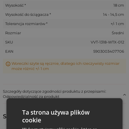
Wysokość *
18 cm
Wysokość do ściągacza *
14 - 14,5 cm
Tolerancja rozmiarów *
+/- 1 cm
Rozmiar
Średni
SKU
VVT-1318-WTX-012
EAN
5903003407706
Woreczki szyte są ręcznie, dlatego ich rzeczywisty rozmiar
może różnić +/- 1 cm
Szczegóły dotyczące zgodności produktu z przepisami:
Odpowiedzialność za produkt
Ta strona używa plików
Sprawdź inne ciekawe produkty:
cookie