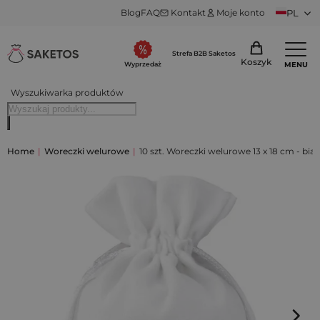
Blog
FAQ
Kontakt
Moje konto
PL
Strefa B2B Saketos
Koszyk
MENU
Wyprzedaż
Wyszukiwarka produktów
Home
|
Woreczki welurowe
|
10 szt. Woreczki welurowe 13 x 18 cm - biał