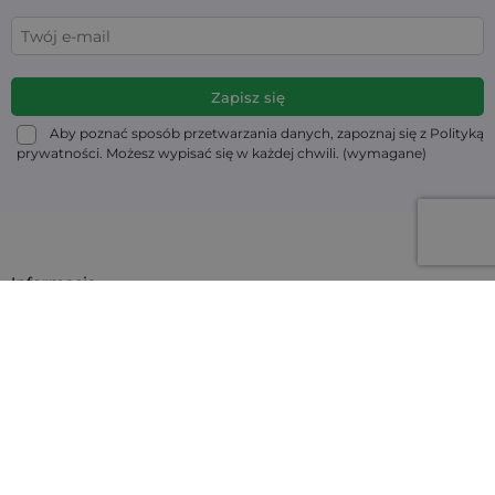
Aby poznać sposób przetwarzania danych, zapoznaj się z Polityką
prywatności. Możesz wypisać się w każdej chwili. (wymagane)
Informacja
Moje konto
Masz pytanie?
Kontakt