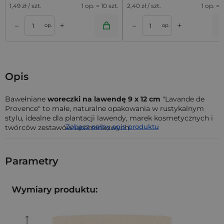
1,49
zł / szt.
1 op. = 10 szt.
2,40
zł / szt.
1 op. = 5
+
+
–
–
a
Dodaj do koszyka
Dodaj do kos
op.
op.
Opis
Bawełniane
woreczki na lawendę 9 x 12 cm
"Lavande de
Provence" to małe, naturalne opakowania w rustykalnym
stylu, idealne dla plantacji lawendy, marek kosmetycznych i
Zobacz pełny opis produktu
twórców zestawów upominkowych.
W zestawie znajdziesz
10 sztuk woreczków bawełnianych 9
x 12 cm
w kolorze naturalnym, z ozdobnym kołnierzem nad
Parametry
ściągaczem i podwójnym, plecionym sznurkiem.
Front
zdobi grafika z pszczołą i gałązkami lawendy
z napisem
"Lavande de Provence".
Z czego wykonane są bawełniane
woreczki Lavande de Provence 9 x 12 cm?