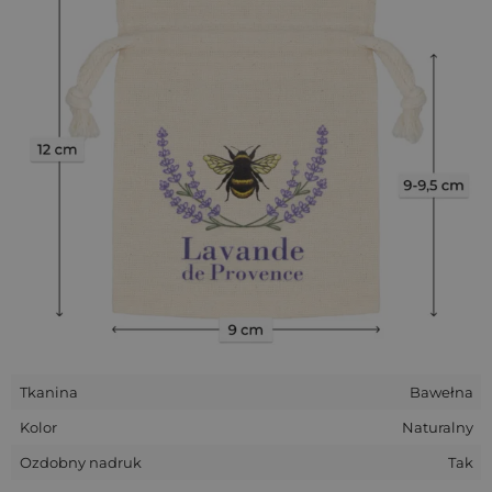
Woreczki uszyto z tkaniny ze
100% bawełny
w naturalnym,
beżowym odcieniu. Bawełna ma przyjemną, lekko surową
fakturę, dobrze przepuszcza powietrze i nadaje opakowaniu
charakter
rustykalnych woreczków bawełnianych
.
Neutralny kolor stanowi eleganckie tło dla kolorowego
nadruku z pszczołą i lawendą, dzięki czemu opakowanie
dobrze wpisuje się w klimat
prowanalskich zestawów
lawendowych
. Podwójny bawełniany sznurek pozwala
wygodnie otwierać i zamykać woreczek, co sprzyja
wielokrotnemu użytkowaniu.
Tkanina
Bawełna
Kolor
Naturalny
Ozdobny nadruk
Tak