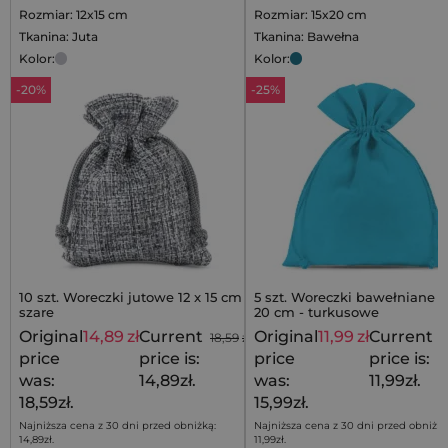
Rozmiar: 12x15 cm
Rozmiar: 15x20 cm
Tkanina: Juta
Tkanina: Bawełna
Kolor:
Kolor:
-20%
-25%
10 szt. Woreczki jutowe 12 x 15 cm -
5 szt. Woreczki bawełniane 1
szare
20 cm - turkusowe
Original
14,89
zł
Current
Original
11,99
zł
Current
18,59
zł
1
price
price is:
price
price is:
was:
14,89zł.
was:
11,99zł.
18,59zł.
15,99zł.
Najniższa cena z 30 dni przed obniżką:
Najniższa cena z 30 dni przed obniżką
14,89
zł
.
11,99
zł
.