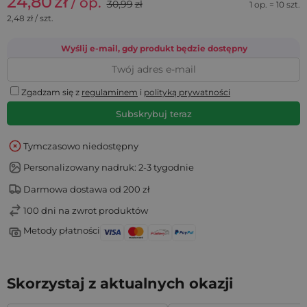
24,80
zł
/ op.
30,99
zł
1 op. = 10 szt.
2,48
zł / szt.
Wyślij e-mail, gdy produkt będzie dostępny
Zgadzam się z
regulaminem
i
polityką prywatności
Subskrybuj teraz
Tymczasowo niedostępny
Personalizowany nadruk: 2-3 tygodnie
Darmowa dostawa od 200 zł
100 dni na zwrot produktów
Metody płatności
Skorzystaj z aktualnych okazji