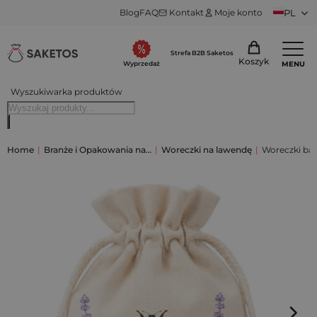
Blog
FAQ
Kontakt
Moje konto
PL
Strefa B2B Saketos
Koszyk
MENU
Wyprzedaż
Wyszukiwarka produktów
Home
|
Branże i Opakowania na…
|
Woreczki na lawendę
|
Woreczki baw