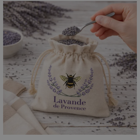
Zastosowania domowe (B2C):
domowe woreczki na lawendę
- sakiewki mogą służyć
jako
ekologiczne woreczki bawełniane na susz,
które
możesz wykorzystać jako odstraszające mole saszetki
zapachowe do szafy, komody lub szuflady,
woreczki naturalne do aromaterapii
- z lawendą jako
dodatkiem relaksacyjnym do sypialni lub łazienki (lub jako
zioła do sauny),
bawełniane woreczki prezentowe
- na drobne upominki
dla gości na lawendowy ślub, urodziny czy przyjęcie w
stylu prowansalskim.
Zastosowania firmowe (B2B):
puste woreczki na susz lawendowy
dla plantacji i
sklepów regionalnych,
bawełniane woreczki na kosmetyki 9 x 12 cm
- na mini
mydełka, kule kąpielowe i mini olejki lawendowe w ich
własnych opakowaniach,
opakowanie dla pasiek oferujących
miód lawendowy
- na
mini słoiczki i drobne dodatki w zestawach prezentowych.