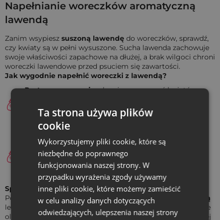
Napełnianie woreczków aromatyczną
Co pomieszczą bawełniane woreczki na
lawendą
lawendę 9 x 12 cm?
Zanim wsypiesz
suszoną lawendę
do woreczków, sprawdź,
W woreczku 9 x 12 cm wygodnie zmieścisz m.in.:
czy kwiaty są w pełni wysuszone. Sucha lawenda zachowuje
ok.
12 g suszonej lawendy
(w zależności od struktury
swoje właściwości zapachowe na dłużej, a brak wilgoci chroni
suszu i stopnia wypełnienia),
woreczki lawendowe przed psuciem się zawartości.
próbki kosmetyków lub mini mydełka,
Jak wygodnie napełnić woreczki z lawendą?
mini świeczkę lub tealighty,
Postaw na precyzję:
aby nie rozsypywać kwiatów
słodkie upominki dla gości
- np. 3-4 lawendowe cukierki
lawendy, użyj niewielkiej łyżki, dozownika lub lejka.
typu krówka,
Takie rozwiązanie przyspiesza pracę i pozwala
Ta strona używa plików
zachować porządek.
mały słoiczek miodu lub drobny gadżet jako część
cookie
lawendowego zestawu prezentowego.
Jednakowa ilość w każdym woreczku:
przy
Wykorzystujemy pliki cookie, które są
przygotowywaniu większej liczby saszetek z lawendą
niezbędne do poprawnego
warto kontrolować wagę suszu. Waga kuchenna
funkcjonowania naszej strony. W
pomoże Ci zachować spójną objętość i estetyczny
wygląd każdego woreczka.
przypadku wyrażenia zgody używamy
inne pliki cookie, które możemy zamieścić
Sposób na wyraźniejszy aromat lawendy
Po wypełnieniu i solidnym zawiązaniu
woreczka z lawendą
w celu analizy danych dotyczących
lekko ściśnij go palcami. Dzięki temu aktywują się naturalne
odwiedzających, ulepszenia naszej strony
olejki eteryczne lawendy, a zapach lawendy staje się bardziej