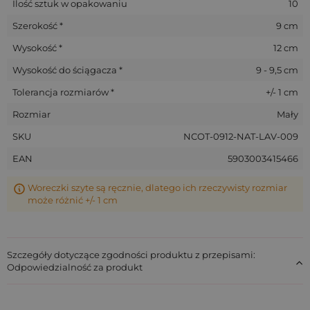
Ilość sztuk w opakowaniu
10
Szerokość *
9 cm
Wysokość *
12 cm
Wysokość do ściągacza *
9 - 9,5 cm
Tolerancja rozmiarów *
+/- 1 cm
Rozmiar
Mały
SKU
NCOT-0912-NAT-LAV-009
EAN
5903003415466
Woreczki szyte są ręcznie, dlatego ich rzeczywisty rozmiar
może różnić +/- 1 cm
Szczegóły dotyczące zgodności produktu z przepisami:
Odpowiedzialność za produkt
Jak wykorzystać bawełniane woreczki na
lawendę w domu i w biznesie?