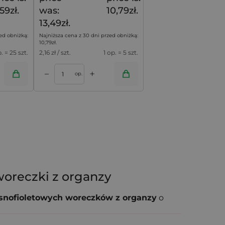
59zł.
was:
10,79zł.
13,49zł.
ed obniżką:
Najniższa cena z 30 dni przed obniżką:
10,79
zł
.
p. = 25 szt.
2,16
zł / szt.
1 op. = 5 szt.
+
–
op.
woreczki z organzy
asnofioletowych woreczków z organzy
o
tyczną ochroną produktu. To prosty sposób,