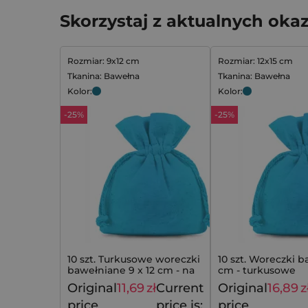
Skorzystaj z aktualnych okaz
Rozmiar: 9x12 cm
Rozmiar: 12x15 cm
Tkanina: Bawełna
Tkanina: Bawełna
Kolor:
Kolor:
-25%
-25%
10 szt. Turkusowe woreczki
10 szt. Woreczki b
bawełniane 9 x 12 cm - na
cm - turkusowe
upominki
Original
11,69
zł
Current
Original
16,89
z
15,49
zł
price
price is:
price