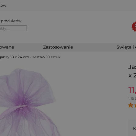
któw
 produktów
zowane
Zastosowanie
Święta i
anzy 18 x 24 cm - zestaw 10 sztuk
Ja
x 
11
1,16
z
K