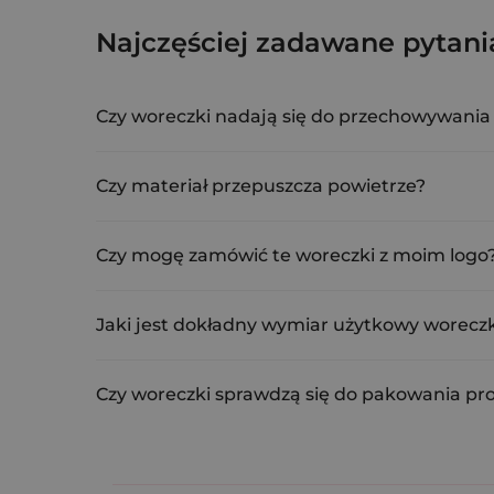
Jasnofioletowe woreczki z or
Najczęściej zadawane pytani
ORB-1824-LVL-461
Czy woreczki nadają się do przechowywania
Nie zalecamy bezpośredniego kontaktu z żywnością
cukierki.
Czy materiał przepuszcza powietrze?
Tak, siateczkowa struktura organzy zapewnia doskon
przed wilgocią.
Czy mogę zamówić te woreczki z moim logo
Oczywiście. Personalizowane woreczki to świetny 
nadruk. Minimalne zamówienie z nadrukiem to 100 
Jaki jest dokładny wymiar użytkowy worecz
Przestrzeń, którą możesz wykorzystać na swoje prze
Czy woreczki sprawdzą się do pakowania 
Zdecydowanie tak. Rękodzielnicy często wybierają 