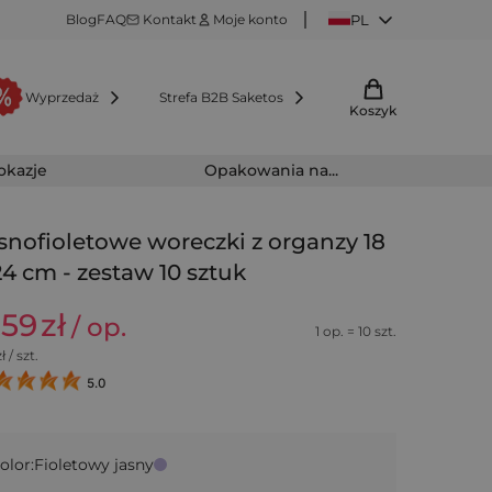
Blog
FAQ
Kontakt
Moje konto
PL
Wyprzedaż
Strefa B2B Saketos
Koszyk
 okazje
Opakowania na...
snofioletowe woreczki z organzy 18
24 cm - zestaw 10 sztuk
,59
zł
/ op.
1 op. = 10 szt.
ł / szt.
5.0
olor:
Fioletowy jasny