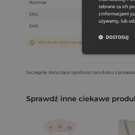
Rozmiar
pakowania kapci dla gości, zestawów powita
zebrane za ich p
fioletowym tle będzie wyglądać profesjonalni
z informacjami ju
SKU
używamy, lub udz
Zainwestuj w pozytywne doświadczenia swo
EAN
DOSTOSUJ
Woreczki szyte są ręcznie, dlatego ich rzeczy
Szczegóły dotyczące zgodności produktu z przepis
Sprawdź inne ciekawe produk