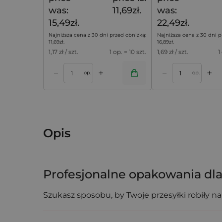
was:
11,69zł.
was:
15,49zł.
22,49zł.
Najniższa cena z 30 dni przed obniżką:
Najniższa cena z 30 dni p
11,69
zł
.
16,89
zł
.
1,17
zł / szt.
1 op. = 10 szt.
1,69
zł / szt.
1
+
+
–
–
koszyka
Dodaj do koszyka
Dodaj do k
op.
op.
Opis
Profesjonalne opakowania dla
Szukasz sposobu, by Twoje przesyłki robiły n
wymiarach 18 x 24 cm to rozwiązanie dla skl
by wzbogacić doświadczenie unboxingu i wyró