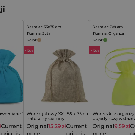
ji
Rozmiar: 55x75 cm
Rozmiar: 7x9 cm
Tkanina: Juta
Tkanina: Organza
Kolor:
Kolor:
-15%
-15%
awełniane 12 x 15
Worek jutowy XXL 55 x 75 cm -
Woreczki z organzy 
naturalny ciemny
pojedynczą wstążec
zaciągane na jedną 
ł
Current
Original
15,29
zł
Current
Original
9,59
zł
C
22,49
zł
17,99
zł
price is:
price
price is:
price
pr