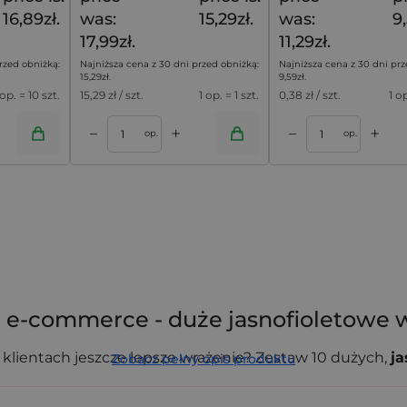
16,89zł.
was:
15,29zł.
was:
9,
17,99zł.
11,29zł.
rzed obniżką:
Najniższa cena z 30 dni przed obniżką:
Najniższa cena z 30 dni prz
15,29
zł
.
9,59
zł
.
 op. = 10 szt.
15,29
zł / szt.
1 op. = 1 szt.
0,38
zł / szt.
1 o
+
+
–
–
oszyka
Dodaj do koszyka
op.
op.
 e-commerce - duże jasnofioletowe 
a klientach jeszcze lepsze wrażenie? Zestaw 10 dużych,
j
Zobacz pełny opis produktu
epów internetowych, które chcą połączyć estetykę z prak
żnić się na tle konkurencji.