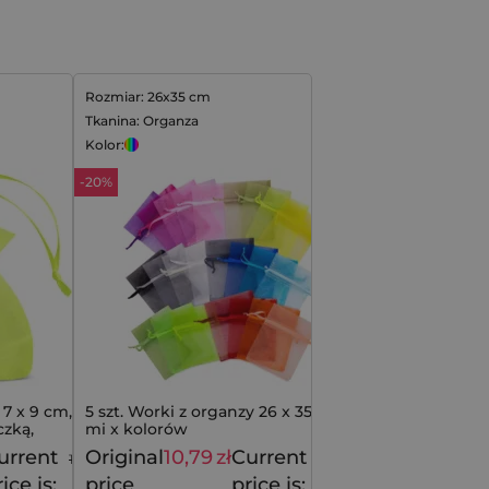
Rozmiar: 26x35 cm
Tkanina: Organza
Kolor:
-20%
7 x 9 cm, z
5 szt. Worki z organzy 26 x 35 cm -
zką,
mi x kolorów
stronę, 25 szt
urrent
Original
10,79
zł
Current
11,29
zł
13,49
zł
ice is:
price
price is: