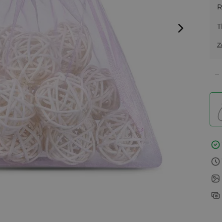
R
T
Z
–