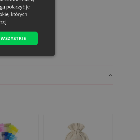
e produkty. Logo Twojej firmy na
gą połączyć je
okie, których
cej
rki już dziś!
 WSZYSTKIE