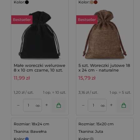
Kolor:
Kolor:
Bestseller
Bestseller
Małe woreczki welurowe
5 szt. Woreczki jutowe 18
8 x 10 cm czarne, 10 szt.
x 24 cm - naturalne
ciemne
11,99
zł
15,79
zł
1,20
zł / szt.
1 op. = 10 szt.
3,16
zł / szt.
1 op. = 5 szt.
+
+
–
–
op.
op.
Rozmiar: 18x24 cm
Rozmiar: 15x20 cm
Tkanina: Bawełna
Tkanina: Juta
Kolor:
Kolor: