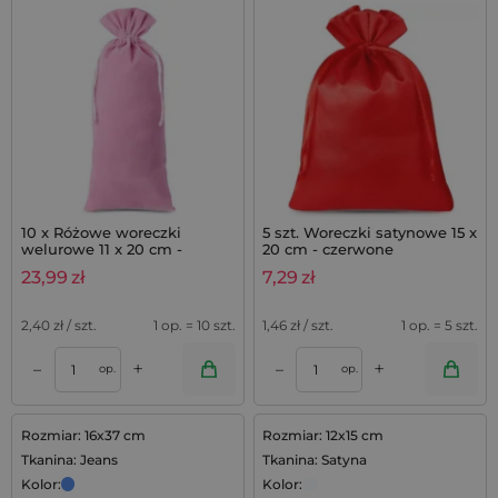
10 x Różowe woreczki
5 szt. Woreczki satynowe 15 x
welurowe 11 x 20 cm -
20 cm - czerwone
zestaw eleganckich
23,99
zł
7,29
zł
opakowań na prezenty
2,40
zł / szt.
1 op. = 10 szt.
1,46
zł / szt.
1 op. = 5 szt.
+
+
–
–
op.
op.
Rozmiar: 16x37 cm
Rozmiar: 12x15 cm
Tkanina: Jeans
Tkanina: Satyna
Kolor:
Kolor: