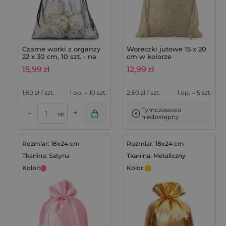
Czarne worki z organzy
Woreczki jutowe 15 x 20
22 x 30 cm, 10 szt. - na
cm w kolorze
prezenty i do ochrony
naturalnym (5 szt.)
15,99
zł
12,99
zł
roślin
1,60
zł / szt.
1 op. = 10 szt.
2,60
zł / szt.
1 op. = 5 szt.
Tymczasowo
+
–
op.
niedostępny
Rozmiar: 18x24 cm
Rozmiar: 18x24 cm
Tkanina: Satyna
Tkanina: Metaliczny
Kolor:
Kolor: