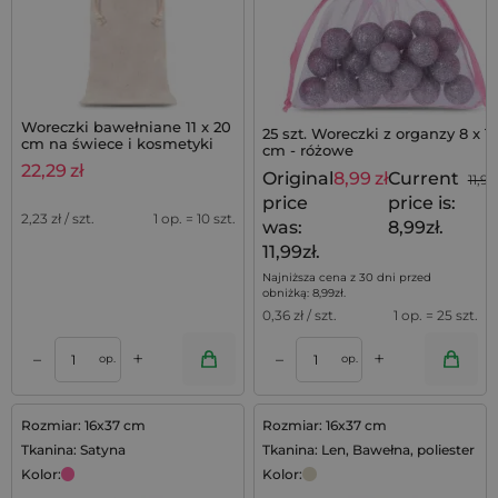
Woreczki bawełniane 11 x 20
25 szt. Woreczki z organzy 8 x 1
cm na świece i kosmetyki
cm - różowe
lawendowe - 10 szt.
22,29
zł
Original
8,99
zł
Current
11,99
price
price is:
2,23
zł / szt.
1 op. = 10 szt.
was:
8,99zł.
11,99zł.
Najniższa cena z 30 dni przed
obniżką:
8,99
zł
.
0,36
zł / szt.
1 op. = 25 szt.
+
+
–
–
op.
op.
Rozmiar: 16x37 cm
Rozmiar: 16x37 cm
Tkanina: Satyna
Tkanina: Len, Bawełna, poliester
Kolor:
Kolor: