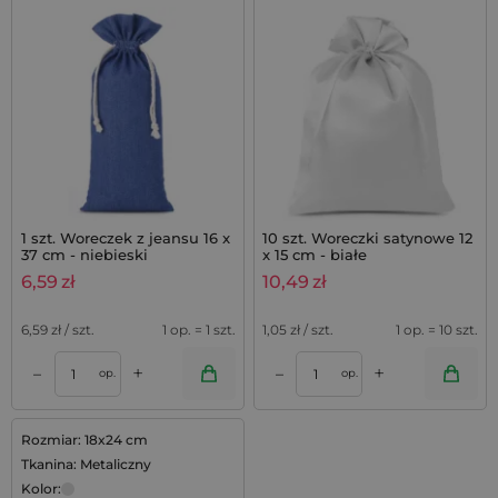
1 szt. Woreczek z jeansu 16 x
10 szt. Woreczki satynowe 12
37 cm - niebieski
x 15 cm - białe
6,59
zł
10,49
zł
6,59
zł / szt.
1 op. = 1 szt.
1,05
zł / szt.
1 op. = 10 szt.
+
+
–
–
op.
op.
Rozmiar: 18x24 cm
Tkanina: Metaliczny
Kolor: