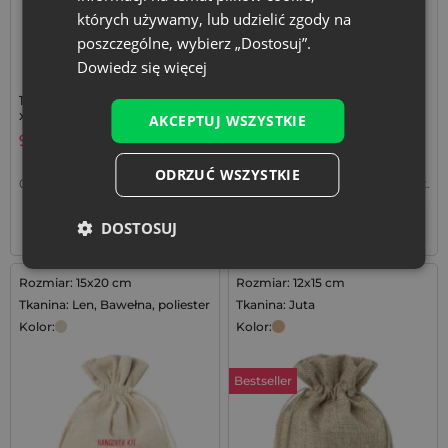
których używamy, lub udzielić zgody na
poszczególne, wybierz „Dostosuj”.
Dowiedz się więcej
10 szt. Woreczki z organzy 15
3 szt. Woreczki bawełniane
x 20 cm - czerwone
16 x 37 cm - naturalne
AKCEPTUJ WSZYSTKIE
9,49
zł
11,99
zł
ODRZUĆ WSZYSTKIE
0,95
zł / szt.
1 op. = 10 szt.
4,00
zł / szt.
1 op. = 3 szt.
+
+
–
–
op.
op.
DOSTOSUJ
Rozmiar: 15x20 cm
Rozmiar: 12x15 cm
Tkanina: Len, Bawełna, poliester
Tkanina: Juta
Kolor:
Kolor:
Bestseller