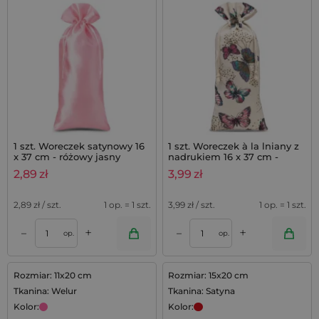
1 szt. Woreczek satynowy 16
1 szt. Woreczek à la lniany z
x 37 cm - różowy jasny
nadrukiem 16 x 37 cm -
naturalne / motyl
2,89
zł
3,99
zł
2,89
zł / szt.
1 op. = 1 szt.
3,99
zł / szt.
1 op. = 1 szt.
+
+
–
–
op.
op.
Rozmiar: 11x20 cm
Rozmiar: 15x20 cm
Tkanina: Welur
Tkanina: Satyna
Kolor:
Kolor: