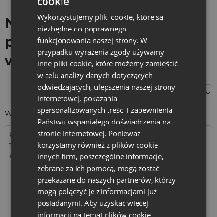
cookie
Wykorzystujemy pliki cookie, które są
Na wieczór kawalerski i
niezbędne do poprawnego
panieński - Hangover kit i
funkcjonowania naszej strony. W
przypadku wyrażenia zgody używamy
woreczki z nadrukiemn
inne pliki cookie, które możemy zamieścić
w celu analizy danych dotyczących
odwiedzających, ulepszenia naszej strony
Filtry
internetowej, pokazania
spersonalizowanych treści i zapewnienia
Wyświetlanie wszystkich wyników: 15
Państwu wspaniałego doświadczenia na
stronie internetowej. Ponieważ
Rozmiar: 15x20 cm
Rozmiar: 16x37 cm
korzystamy również z plików cookie
Tkanina: Organza
Tkanina: Bawełna
innych firm, poszczególne informacje,
Kolor:
Kolor:
zebrane za ich pomocą, mogą zostać
przekazane do naszych partnerów, którzy
mogą połączyć je z informacjami już
posiadanymi. Aby uzyskać więcej
informacji na temat plików cookie,