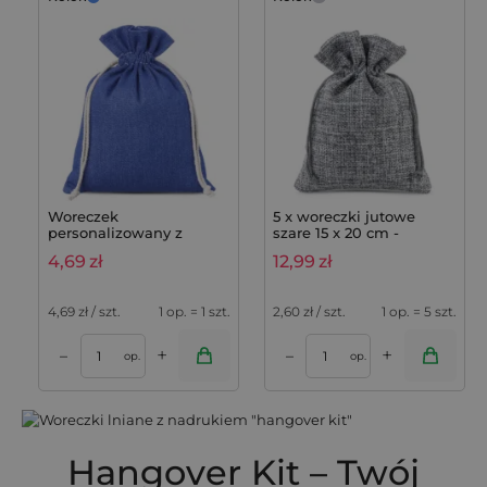
Woreczek
5 x woreczki jutowe
personalizowany z
szare 15 x 20 cm -
jeansu 18 x 24 cm -
praktyczne i dekoracyjne
4,69
zł
12,99
zł
stylowe i wytrzymałe
opakowania
opakowanie
4,69
zł / szt.
1 op. = 1 szt.
2,60
zł / szt.
1 op. = 5 szt.
+
+
–
–
op.
op.
Hangover Kit – Twój