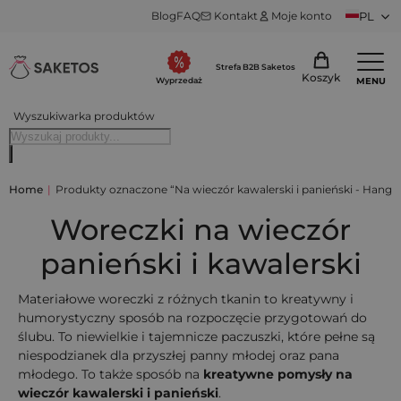
Blog
FAQ
Kontakt
Moje konto
PL
Strefa B2B Saketos
Koszyk
MENU
Wyprzedaż
Wyszukiwarka produktów
Home
|
Produkty oznaczone “Na wieczór kawalerski i panieński - Hangov
Woreczki na wieczór
panieński i kawalerski
Materiałowe woreczki z różnych tkanin to kreatywny i
humorystyczny sposób na rozpoczęcie przygotowań do
ślubu. To niewielkie i tajemnicze paczuszki, które pełne są
niespodzianek dla przyszłej panny młodej oraz pana
młodego. To także sposób na
kreatywne pomysły na
wieczór kawalerski i panieński
.