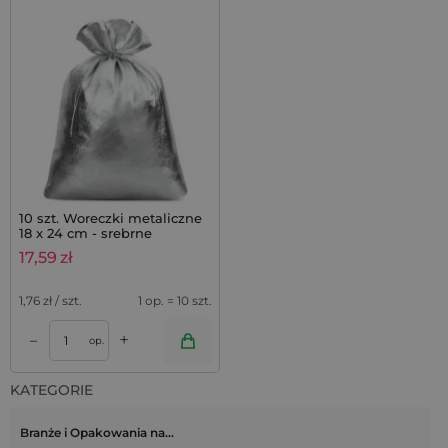
10 szt. Woreczki metaliczne
18 x 24 cm - srebrne
17,59
zł
1,76
zł / szt.
1 op. = 10 szt.
+
–
op.
KATEGORIE
Branże i Opakowania na…