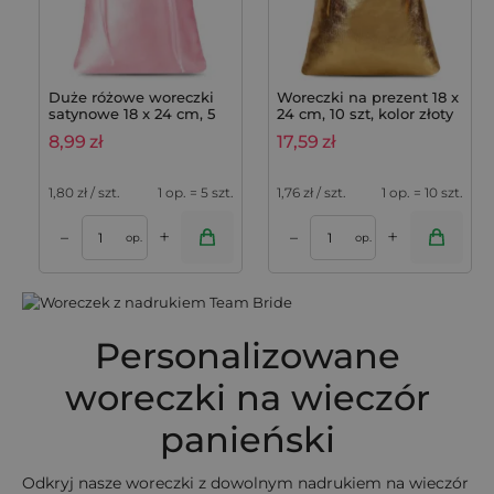
Duże różowe woreczki
Woreczki na prezent 18 x
satynowe 18 x 24 cm, 5
24 cm, 10 szt, kolor złoty
szt. - na prezenty, odzież
8,99
zł
17,59
zł
1,80
zł / szt.
1 op. = 5 szt.
1,76
zł / szt.
1 op. = 10 szt.
+
+
–
–
op.
op.
Personalizowane
woreczki na wieczór
panieński
Odkryj nasze woreczki z dowolnym nadrukiem na wieczór