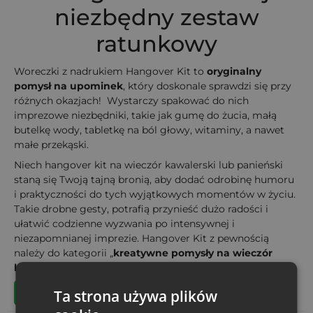
niezbędny zestaw
ratunkowy
Woreczki z nadrukiem Hangover Kit to
oryginalny
pomysł na upominek
, który doskonale sprawdzi się przy
różnych okazjach! Wystarczy spakować do nich
imprezowe niezbędniki, takie jak gumę do żucia, małą
butelkę wody, tabletkę na ból głowy, witaminy, a nawet
małe przekąski.
Niech hangover kit na wieczór kawalerski lub panieński
staną się Twoją tajną bronią, aby dodać odrobinę humoru
i praktyczności do tych wyjątkowych momentów w życiu.
Takie drobne gesty, potrafią przynieść dużo radości i
ułatwić codzienne wyzwania po intensywnej i
niezapomnianej imprezie. Hangover Kit z pewnością
należy do kategorii „
kreatywne pomysły na wieczór
kawalerski
”.
Kup woreczek na Hangover Kit
Ta strona używa plików