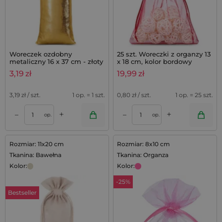
Woreczek ozdobny
25 szt. Woreczki z organzy 13
metaliczny 16 x 37 cm - złoty
x 18 cm, kolor bordowy
3,19
zł
19,99
zł
3,19
zł / szt.
1 op. = 1 szt.
0,80
zł / szt.
1 op. = 25 szt.
+
+
–
–
op.
op.
Rozmiar: 11x20 cm
Rozmiar: 8x10 cm
Tkanina: Bawełna
Tkanina: Organza
Kolor:
Kolor:
-25%
Bestseller