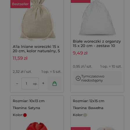
Bestseller
Białe woreczki z organzy
15 x 20 cm - zestaw 10
A'la lniane woreczki 15 x
sztuk
20 cm, kolor naturalny, 5
9,49
zł
szt. w opakowaniu
11,59
zł
0,95
zł / szt.
1 op. = 10 szt.
2,32
zł / szt.
1 op. = 5 szt.
Tymczasowo
niedostępny
+
–
op.
Rozmiar: 10x13 cm
Rozmiar: 12x15 cm
Tkanina: Satyna
Tkanina: Bawełna
Kolor:
Kolor: