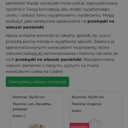
panieński! Każdy woreczek może zostać zaprojektowany
zgodnie z Twoją koncepcją, aby dodać wyjątkowego
uroku i radości temu wyjątkowemu wydarzeniu. Mogą
posłużyć jako estetyczne opakowanie na
przekąski na
wieczór panieński
.
Nasze unikalne woreczki to idealny sposób, by uczcić
przyszłą pannę młodą w wyjątkowy sposób. Zaskocz ją
spersonalizowanymi woreczkami na prezenty, które
odzwierciedlają jej zainteresowania i historię lub włóż do
nich
przekąski na wieczór panieński
. Niezapomniany
wieczór panieński z naszymi, szytymi na miarę
woreczkami czeka na Ciebie!
Zaprojektuj własny woreczek
Rozmiar: 15x20 cm
Rozmiar: 15x20 cm
Tkanina: Len, Bawełna,
Tkanina: Organza
poliester
Kolor:
Kolor:
Bestseller