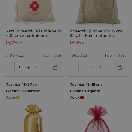
5 szt. Woreczki à la lniane 15
Woreczki jutowe 12 x 15 cm,
x 20 cm z nadrukiem -
10 szt. - kolor naturalny
Hangover kit
15,79
zł
18,59
zł
3,16
zł / szt.
1 op. = 5 szt.
1,86
zł / szt.
1 op. = 10 szt.
+
+
–
–
op.
op.
Rozmiar: 16x37 cm
Rozmiar: 13x18 cm
Tkanina: Metaliczny
Tkanina: Organza
Kolor:
Kolor: