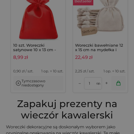
Bestseller
10 szt. Woreczki
Woreczki bawełniane 12
satynowe 10 x 13 cm -
x 15 cm na mydełka i
czerwone
saszetki lawendowe,
8,99
zł
22,49
zł
komplet 10 szt.
0,90
zł / szt.
1 op. = 10 szt.
2,25
zł / szt.
1 op. = 10 szt.
Tymczasowo
+
–
op.
niedostępny
Zapakuj prezenty na
wieczór kawalerski
Woreczki dekoracyjne są doskonałym wyborem jako
oryginalne opakowania na wieczór kawalerski. Te małe,