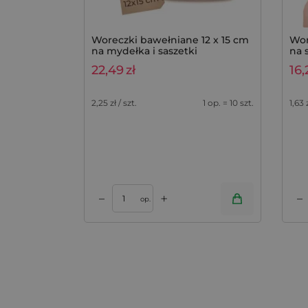
Woreczki bawełniane 12 x 15 cm
Wor
na mydełka i saszetki
na 
lawendowe, komplet 10 szt.
kom
22,49
zł
16,
2,25
zł / szt.
1 op. = 10 szt.
1,63
+
–
–
Dodaj do koszyka
Dodaj do kos
op.