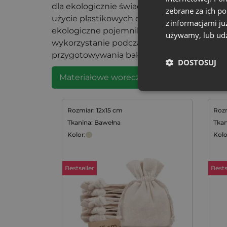
dla ekologicznie świadomych konsumentów
zebrane za ich p
użycie plastikowych opakowań i praktykowa
z informacjami ju
ekologiczne pojemniki kuchenne umożliwia
używamy, lub udz
wykorzystanie podczas zakupów, przechow
przygotowywania bakalii.
DOSTOSUJ
Materiałowe woreczki na bakalie
Rozmiar: 12x15 cm
Rozm
Tkanina: Bawełna
Tkan
Kolor:
Kolo
Bestseller
Bests