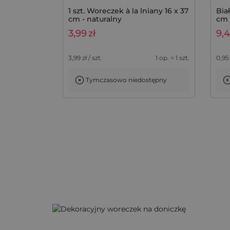
1 szt. Woreczek à la lniany 16 x 37
Bia
cm - naturalny
cm 
3,99
zł
9,
3,99
zł / szt.
1 op. = 1 szt.
0,95
Tymczasowo niedostępny