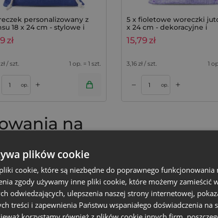
eczek personalizowany z
5 x fioletowe woreczki ju
nsu 18 x 24 cm - stylowe i
x 24 cm - dekoracyjne i
rzymałe opakowanie
praktyczne
69
zł
15,79
zł
zł / szt.
1 op. = 1 szt.
3,16
zł / szt.
1 op
+
+
–
zyka
Dodaj do koszyka
op.
op.
owania na
żywa plików cookie
rozwiązania do
liki cookie, które są niezbędne do poprawnego funkcjonowania 
ki sprawdzą się też jako
nia zgody używamy inne pliki cookie, które możemy zamieścić w 
okrotnego użytku woreczki
ch odwiedzających, ulepszenia naszej strony internetowej, pokaz
 bawełna, juta czy len, co
ch treści i zapewnienia Państwu wspaniałego doświadczenia na s
ska. To doskonały wybór
nieważ korzystamy również z plików cookie innych firm, poszczeg