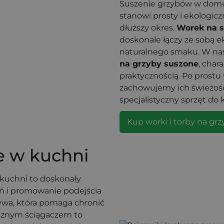
Suszenie grzybów w domu
stanowi prosty i ekologic
dłuższy okres.
Worek na s
doskonale łączy ze sobą e
naturalnego smaku. W nas
na grzyby suszone
, char
praktycznością. Po prostu
zachowujemy ich świeżoś
specjalistyczny sprzęt do 
Kup worki i torby na grz
e w kuchni
kuchni to doskonały
ń i promowanie podejścia
tywa, która pomaga chronić
icznym ściągaczem to