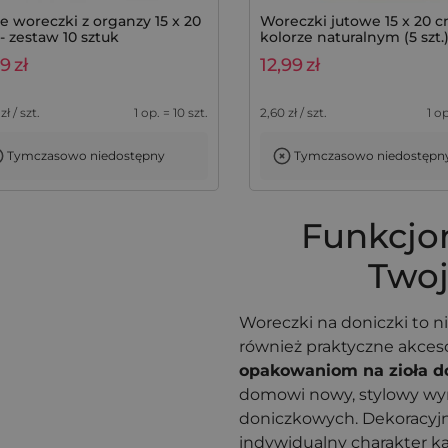
łe woreczki z organzy 15 x 20
Woreczki jutowe 15 x 20 
- zestaw 10 sztuk
kolorze naturalnym (5 szt.
49
zł
12,99
zł
zł / szt.
1 op. = 10 szt.
2,60
zł / szt.
1 op
Tymczasowo niedostępny
Tymczasowo niedostępn
Dodaj do koszyka
Funkcjo
Twoj
Woreczki na doniczki to ni
również praktyczne akceso
opakowaniom na zioła d
domowi nowy, stylowy wymi
doniczkowych. Dekoracyjn
indywidualny charakter k