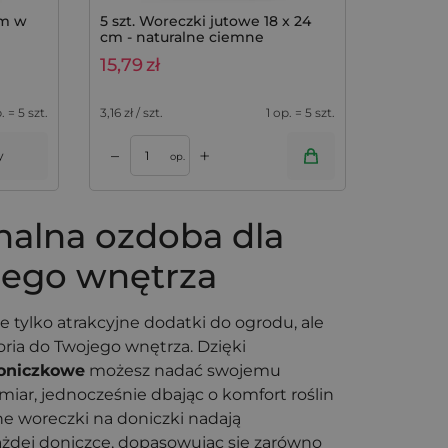
cm w
5 szt. Woreczki jutowe 18 x 24
)
cm - naturalne ciemne
15,79
zł
. = 5 szt.
3,16
zł / szt.
1 op. = 5 szt.
+
–
y
op.
nalna ozdoba dla
ego wnętrza
e tylko atrakcyjne dodatki do ogrodu, ale
ria do Twojego wnętrza. Dzięki
oniczkowe
możesz nadać swojemu
ar, jednocześnie dbając o komfort roślin
e woreczki na doniczki nadają
ażdej doniczce, dopasowując się zarówno