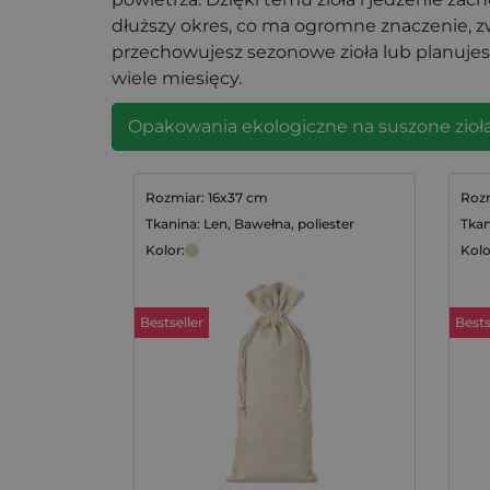
dłuższy okres, co ma ogromne znaczenie, z
przechowujesz sezonowe zioła lub planujesz
wiele miesięcy.
Opakowania ekologiczne na suszone zioł
Rozmiar: 16x37 cm
Rozm
Tkanina: Len, Bawełna, poliester
Tkan
Kolor:
Kolo
Bestseller
Bests