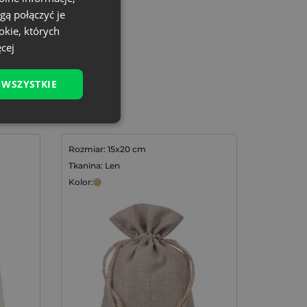
gą połączyć je
okie, których
cej
 WSZYSTKIE
Rozmiar: 15x20 cm
Tkanina: Len
Kolor: