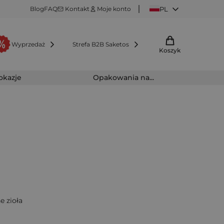
Blog
FAQ
Kontakt
Moje konto
PL
Wyprzedaż
Strefa B2B Saketos
Koszyk
 okazje
Opakowania na...