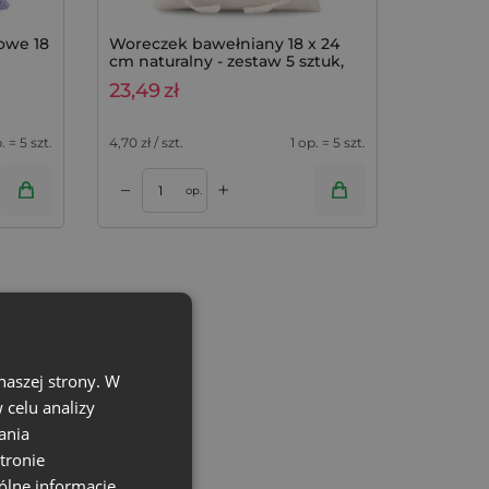
towe 18
Woreczek bawełniany 18 x 24
cm naturalny - zestaw 5 sztuk,
100% bawełna
23,49
zł
. = 5 szt.
4,70
zł / szt.
1 op. = 5 szt.
+
–
op.
naszej strony. W
celu analizy
ania
tronie
ólne informacje,