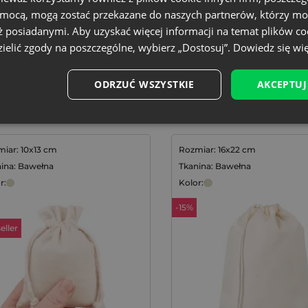
, którzy chcą ograniczyć
omocą, mogą zostać przekazane do naszych partnerów, którzy mo
ć zero waste. Te
ż posiadanymi. Aby uzyskać więcej informacji na temat plików co
ją wielokrotne
ielić zgody na poszczególne, wybierz „Dostosuj”.
Dowiedz się wię
ywania i
ODRZUĆ WSZYSTKIE
AKCEPTUJ
iar: 10x13 cm
Rozmiar: 16x22 cm
ina: Bawełna
Tkanina: Bawełna
r:
Kolor:
-15%
eller