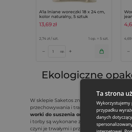
A'la lniane woreczki 18 x 24 cm,
Wor
kolor naturalny, 5 sztuk
jea
wyt
13,69
zł
4,
2,74
zł / szt.
1 op. = 5 szt.
4,69
+
–
–
Dodaj do koszyka
Dodaj do kos
op.
Ekologiczne opak
bakalie
Ta strona u
W sklepie Saketos znajdziesz ekologiczne 
Wykorzystujemy p
przechowywania i transportu bakalii. Worecz
przypadku wyraże
worki do suszenia orzechów
. Nasze wiel
danych dotyczący
i torby są wykonane z materiałów, takich jak
spersonalizowany
czyni je trwałymi i przyjaznymi dla środowi
internetowej. Po