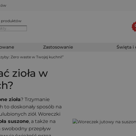
któw
 produktów
zowane
Zastosowanie
Święta i
zyby: Zero waste w Twojej kuchni!”
ć zioła w
ch?
ne zioła
? Trzymanie
h to doskonały sposób na
lubionych ziół. Woreczki
oła suszone
, a także na
m swobodny przepływ
howują świeżość przez