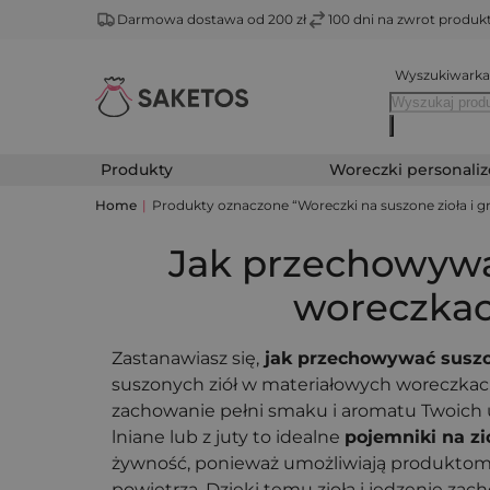
Darmowa dostawa od 200 zł
100 dni na zwrot produ
Wyszukiwarka
Produkty
Woreczki personali
Home
|
Produkty oznaczone “Woreczki na suszone zioła i gr
Jak przechowywa
woreczka
Zastanawiasz się,
jak przechowywać suszo
suszonych ziół w materiałowych woreczkac
zachowanie pełni smaku i aromatu Twoich u
lniane lub z juty to idealne
pojemniki na zi
żywność, ponieważ umożliwiają produkto
powietrza. Dzięki temu zioła i jedzenie zac