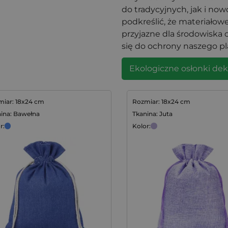
do tradycyjnych, jak i no
podkreślić, że materiałow
przyjazne dla środowiska 
się do ochrony naszego pl
Ekologiczne osłonki dek
iar: 18x24 cm
Rozmiar: 18x24 cm
ina: Bawełna
Tkanina: Juta
r:
Kolor: