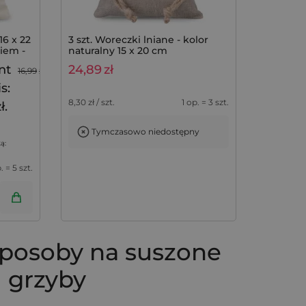
16 x 22
3 szt. Woreczki lniane - kolor
iem -
naturalny 15 x 20 cm
nt
24,89
zł
16,99
zł
s:
8,30
zł / szt.
1 op. = 3 szt.
ł.
Tymczasowo niedostępny
ą:
. = 5 szt.
osoby na suszone
grzyby