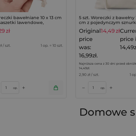
eczki bawełniane 10 x 13 cm
5 szt. Woreczki z bawełny 
saszetki lawendowe,
cm z pojedynczym sznurk
plet 10 szt.
naturalne, na prezenty
29
zł
Original
14,49
zł
Curre
price
price i
zł / szt.
1 op. = 10 szt.
was:
14,49z
16,99zł.
Najniższa cena z 30 dni przed obniżk
14,49
zł
.
2,90
zł / szt.
1 op
+
+
–
zyka
op.
op.
Domowe sp