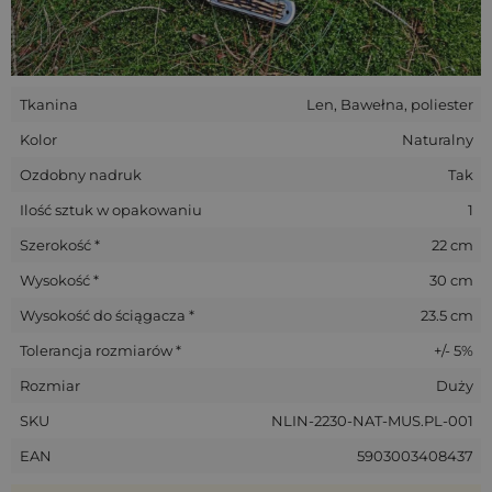
Wszystkie nasze woreczki wykonywane są ręcznie. Ułożenie
ozdobnej aplikacji/nadruku na konkretnych przedmiotach
może nieznacznie różnić się od pokazanego na zdjęciach.
Tkanina
Len, Bawełna, poliester
Kolor
Naturalny
Ozdobny nadruk
Tak
Ilość sztuk w opakowaniu
1
Szerokość *
22 cm
Wysokość *
30 cm
Wysokość do ściągacza *
23.5 cm
Tolerancja rozmiarów *
+/- 5%
Rozmiar
Duży
SKU
NLIN-2230-NAT-MUS.PL-001
EAN
5903003408437