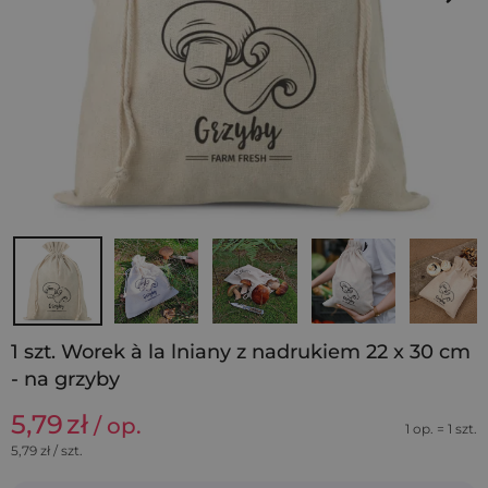
1 szt. Worek à la lniany z nadrukiem 22 x 30 cm
- na grzyby
5,79
zł
/ op.
1 op. = 1 szt.
5,79
zł / szt.