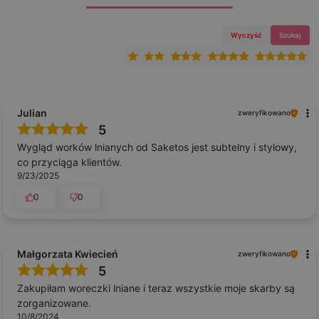
Wyczyść
Szukaj
Julian
zweryfikowano
5
Wygląd worków lnianych od Saketos jest subtelny i stylowy,
co przyciąga klientów.
9/23/2025
0
0
Małgorzata Kwiecień
zweryfikowano
5
Zakupiłam woreczki lniane i teraz wszystkie moje skarby są
zorganizowane.
10/8/2024