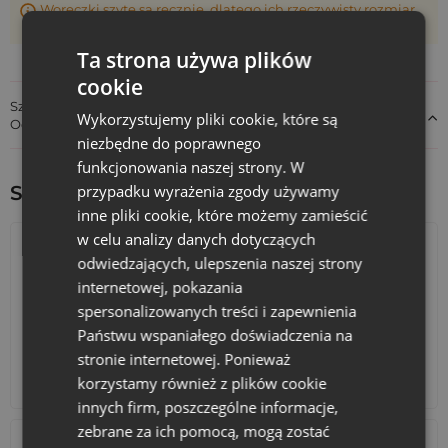
Woreczki szyte są ręcznie, dlatego ich rzeczywisty rozmiar
może różnić +/- 1 cm
Ta strona używa plików
cookie
Szczegóły dotyczące zgodności produktu z przepisami:
Wykorzystujemy pliki cookie, które są
Odpowiedzialność za produkt
niezbędne do poprawnego
funkcjonowania naszej strony. W
przypadku wyrażenia zgody używamy
Sprawdź inne ciekawe produkty:
inne pliki cookie, które możemy zamieścić
w celu analizy danych dotyczących
odwiedzających, ulepszenia naszej strony
internetowej, pokazania
spersonalizowanych treści i zapewnienia
Państwu wspaniałego doświadczenia na
stronie internetowej. Ponieważ
Kalendarze adwentowe
Torby bawełniane
korzystamy również z plików cookie
innych firm, poszczególne informacje,
zebrane za ich pomocą, mogą zostać