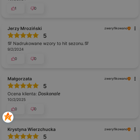
1
0
Jerzy Mroziński
zweryfikowano
5
💯 Nadrukowane wzory to hit sezonu.💯
9/2/2024
0
0
Małgorzata
zweryfikowano
5
Ocena klienta:
Doskonale
10/2/2025
0
0
Krystyna Wierzchucka
zweryfikowano
5