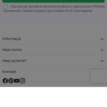
Aby poznać sposób przetwarzania danych, zapoznaj się z Polityką
prywatności. Możesz wypisać się w każdej chwili. (wymagane)
Informacja
Moje konto
Masz pytanie?
Kontakt
4.9
Na podstawie
11 933
opinii
z całego okresu