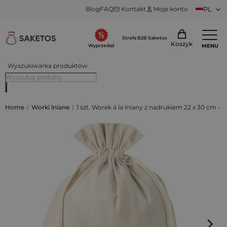
Blog
FAQ
Kontakt
Moje konto
PL
Strefa B2B Saketos
Koszyk
MENU
Wyprzedaż
Wyszukiwarka produktów
Home
|
Worki lniane
|
1 szt. Worek à la lniany z nadrukiem 22 x 30 cm - 