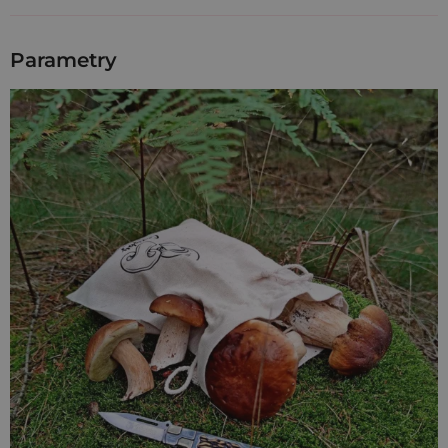
Zabierz ten
à la lniany worek na grzyby
ze sobą na zakupy
lub na wycieczkę do lasu! Możesz także wykorzystać swoje
worki na suszone grzyby
! Będą stanowić stylową dekorację
Parametry
Twojej kuchni, a oddychający materiał będzie chronił
przechowywane w nich grzyby przed pleśnieniem!
Worki à la lniane cechują się naturalną właściwością
spowalniana procesu wysuszania. Ponadto chronią
zawartość przed atakiem pleśni, dlatego możesz w tych
stylowych workach przechowywać grzyby i inne produkty.
Jesteśmy pewni, że te worki przypadną do gustu wszystkim
grzybiarzom, producentom grzybów czy właścicielom
sklepów spożywczych. Oferowane tutaj
à la lniane worki na
grzyby
to prawdopodobnie najlepsza odpowiedź na pytanie:
"
Jak przechowywać suszone grzyby
?"! Z naszymi à la
lnianymi workami na suszone grzyby przechowywanie tych
jesiennych darów lasu będzie bezpieczne i jednocześnie
niezwykle stylowe!
Oferowane przez nas opakowania wykonane są z wysokiej
jakości tkaniny z bawełny i poliestru. Połączenie włókien
naturalnych z syntetycznymi gwarantuje trwałość i
wytrzymałość oraz dużą odporność na rozciąganie i
wycieranie się materiału.