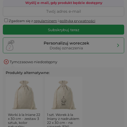
Wyślij e-mail, gdy produkt będzie dostępny
Zgadzam się z
regulaminem
i
polityką prywatności
Subskrybuj teraz
Personalizuj woreczek
Dodaj oznaczenia
Tymczasowo niedostępny
Produkty alternatywne:
Worki à la lniane 22
1 szt. Worek à la
x 30 cm - zestaw 3
lniany z nadrukiem
sztuk, kolor
22 x 30 cm - na
naturalny
czosnek (EN)