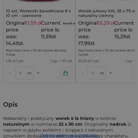
10 szt. Woreczki bawełniane 8 x
Worek jutowy XXL 55 x 75 cm
10 cm - czerwone
naturalny ciemny
Original
11,59
zł
Current
Original
15,29
zł
Current
14,49
zł
1
price
price is:
price
price is:
was:
11,59zł.
was:
15,29zł.
14,49zł.
17,99zł.
Najniższa cena z 30 dni przed obniżką:
Najniższa cena z 30 dni przed obniżką
11,59
zł
.
15,29
zł
.
1,16
zł / szt.
1 op. = 10 szt.
15,29
zł / szt.
1 op. = 
+
+
–
–
a
Dodaj do koszyka
Dodaj do kos
op.
op.
Opis
Niebanalny i praktyczny
worek à la lniany
w kolorze
naturalnym
w rozmiarze
22 x 30 cm
. Oryginalny
nadruk
(z
napisem w języku polskim) i ściągacz z naturalnym
Zobacz pełny opis produktu
sznurkiem dodają tej torebeczce wyjątkowego charakteru.