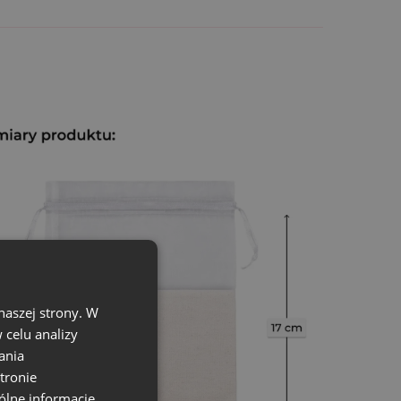
naszej strony. W
celu analizy
ania
tronie
ch
ólne informacje,