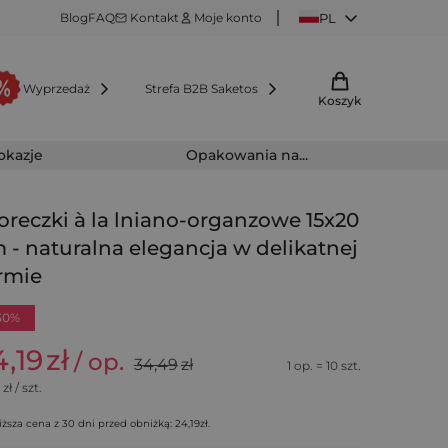
Blog
FAQ
Kontakt
Moje konto
PL
Wyprzedaż
Strefa B2B Saketos
Koszyk
 okazje
Opakowania na...
reczki à la lniano-organzowe 15x20
 - naturalna elegancja w delikatnej
rmie
30%
4,19
zł
/ op.
34,49
zł
1 op. = 10 szt.
zł / szt.
iższa cena z 30 dni przed obniżką:
24,19
zł
.