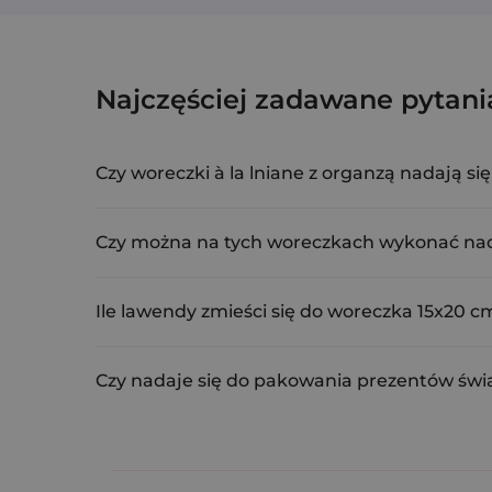
Woreczki à la lniano-organzo
Najczęściej zadawane pytani
LOR-1520-WTX-001
Czy woreczki à la lniane z organzą nadają s
Tak, dzięki oddychającej strukturze i naturalnym m
Czy można na tych woreczkach wykonać nad
Nie, ten model nie posiada dedykowanej powierzchni
Ile lawendy zmieści się do woreczka 15x20 c
Przybliżona pojemność to około 100-150 g suszu w z
Czy nadaje się do pakowania prezentów świ
Tak, połączenie organzy i à la lnu prezentuje się 