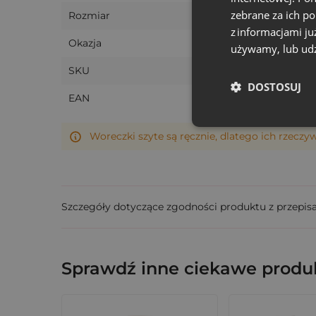
zebrane za ich p
Rozmiar
Zastosowanie woreczków lni
z informacjami ju
Okazja
używamy, lub udz
Woreczki 15x20 cm to uniwersalne opakowanie
SKU
DOSTOSUJ
Branża beauty:
EAN
do pakowania zestawów kosmetycznych i
Woreczki szyte są ręcznie, dlatego ich rzeczy
Hotelarstwo i spa:
jako estetyczne woreczki na susz zapach
Szczegóły dotyczące zgodności produktu z przepis
Branża hand made i rzemiosło:
do pakowania świec, ziołowych mieszanek 
Sprawdź inne ciekawe produk
Prezenty okolicznościowe: