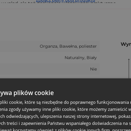
wy wygląd, ale też doskonałe właściwości praktyczne.
Organza, Bawełna, poliester
Naturalny, Biały
Nie
 cm
10
ki à la len i organza?
żywa plików cookie
15 cm
nia suszonych ziół, herbat, mydeł czy lawendy
liki cookie, które są niezbędne do poprawnego funkcjonowania 
20 cm
nia zgody używamy inne pliki cookie, które możemy zamieścić w 
rakcyjną prezentację zawartości
17 cm
ch odwiedzających, ulepszenia naszej strony internetowej, pokaz
nie gładkiej organzy i lnianej faktury dodaje klasy
ch treści i zapewnienia Państwu wspaniałego doświadczenia na s
równo do zastosowań indywidualnych, jak i komercyjny
+/- 1 cm
nieważ korzystamy również z plików cookie innych firm, poszczeg