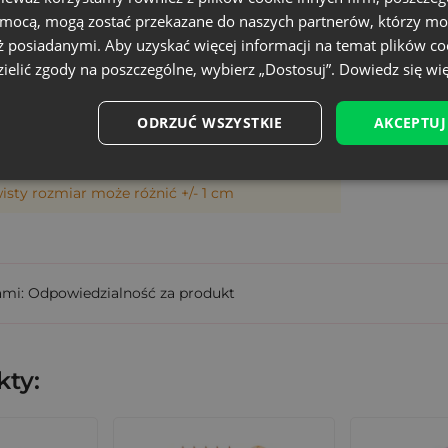
omocą, mogą zostać przekazane do naszych partnerów, którzy mo
Średni
ano-organza
ż posiadanymi. Aby uzyskać więcej informacji na temat plików co
Upominki i aromaty
ielić zgody na poszczególne, wybierz „Dostosuj”.
Dowiedz się wię
, które znajdzie zastosowanie w wielu branżach:
LOR-1520-WTX-001
ODRZUĆ WSZYSTKIE
AKCEPTUJ
5903003411192
 naturalnych mydeł
wisty rozmiar może różnić +/- 1 cm
owy lub gadżety hotelowe
ami: Odpowiedzialność za produkt
czy biżuterii
ty: