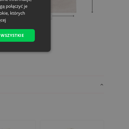
gą połączyć je
okie, których
cej
 WSZYSTKIE