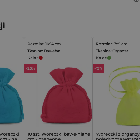
ji
Rozmiar: 11x14 cm
Rozmiar: 7x9 cm
Tkanina: Bawełna
Tkanina: Organza
Kolor:
Kolor:
-25%
-15%
 woreczki
10 szt. Woreczki bawełniane 11 x 14
Woreczki z organzy 
 cm - na
cm - czerwone
pojedynczą wstążec