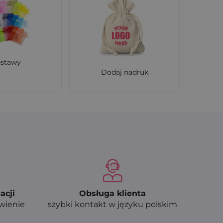
alnym wyglądzie. Idealne do zapachowych
estawy
Dodaj nadruk
acji
Obsługa klienta
ówienie
szybki kontakt w języku polskim