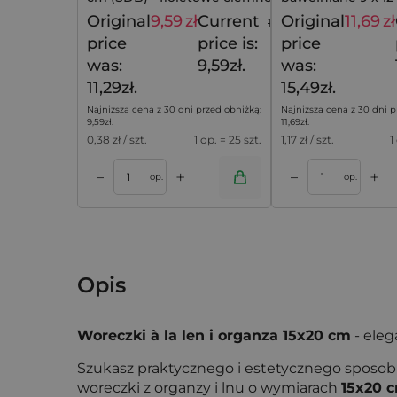
upominki
Original
9,59
zł
Current
Original
11,69
zł
11,29
zł
price
price is:
price
was:
9,59zł.
was:
11,29zł.
15,49zł.
Najniższa cena z 30 dni przed obniżką:
Najniższa cena z 30 dni p
9,59
zł
.
11,69
zł
.
0,38
zł / szt.
1 op. = 25 szt.
1,17
zł / szt.
1
+
+
–
–
koszyka
Dodaj do koszyka
Dodaj do k
op.
op.
Opis
Woreczki à la len i organza 15x20 cm
- ele
Szukasz praktycznego i estetycznego spos
woreczki z organzy i lnu o wymiarach
15x20 