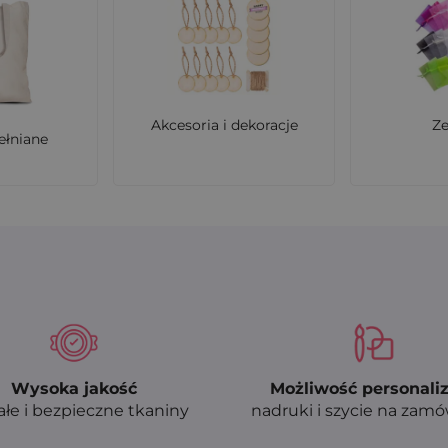
i inne eventy
, jeśli zależy Ci na elegancji, funkcjonalności i natur
acyjnych. Kupuj bezpośrednio od producenta!
Akcesoria i dekoracje
Z
ełniane
Wysoka jakość
Możliwość personaliz
ałe i bezpieczne tkaniny
nadruki i szycie na zam