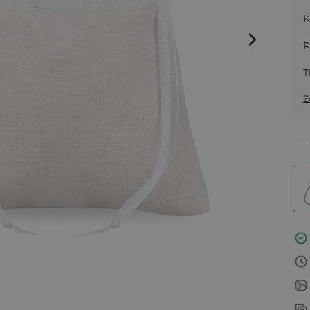
K
R
T
Z
–