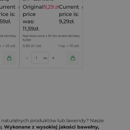
stronę, 25 szt
urrent
Original
9,29
zł
Current
11,29
zł
11,59
zł
ice is:
price
price is:
59zł.
was:
9,29zł.
11,59zł.
ed obniżką:
Najniższa cena z 30 dni przed obniżką:
9,29
zł
.
p. = 25 szt.
0,93
zł / szt.
1 op. = 10 szt.
+
–
op.
 naturalnych produktów lub lawendy? Nasze
ą.
Wykonane z wysokiej jakości bawełny,