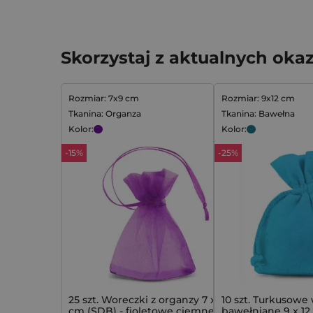
Skorzystaj z aktualnych okaz
Rozmiar: 7x9 cm
Rozmiar: 9x12 cm
Tkanina: Organza
Tkanina: Bawełna
Kolor:
Kolor:
-15%
-25%
25 szt. Woreczki z organzy 7 x 9
10 szt. Turkusowe
cm (SDB) - fioletowe ciemne
bawełniane 9 x 12