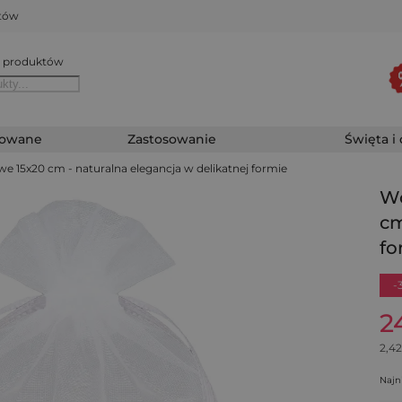
któw
 produktów
zowane
Zastosowanie
Święta i
we 15x20 cm - naturalna elegancja w delikatnej formie
Wo
cm
fo
-
2
2,42
Najn