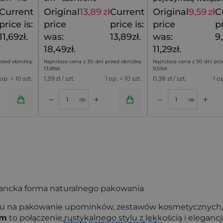
zaciągane na jedną 
Current
Original
13,89
zł
Current
Original
9,59
zł
C
15,49
zł
18,49
zł
price is:
price
price is:
price
pr
11,69zł.
was:
13,89zł.
was:
9,
18,49zł.
11,29zł.
rzed obniżką:
Najniższa cena z 30 dni przed obniżką:
Najniższa cena z 30 dni prz
13,89
zł
.
9,59
zł
.
 op. = 10 szt.
1,39
zł / szt.
1 op. = 10 szt.
0,38
zł / szt.
1 o
+
+
–
–
oszyka
Dodaj do koszyka
op.
op.
gancka forma naturalnego pakowania
obu na pakowanie upominków, zestawów kosmetycznych,
cm
to połączenie rustykalnego stylu z lekkością i elegancj
Zobacz pełny opis produktu