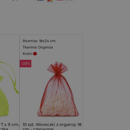
Rozmiar: 18x24 cm
Tkanina: Organza
Kolor:
-20%
7 x 9 cm, z
10 szt. Woreczki z organzy 18 x 24
zką,
cm - czerwone