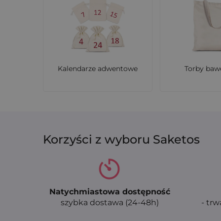
na śluby, chrzciny, komunie, baby shower 
Wybierz woreczki lniano-organzowe od Saketos
zestawów, prezentów oraz zastosowań dekor
Kalendarze adwentowe
Torby baw
Korzyści z wyboru Saketos
Natychmiastowa dostępność
szybka dostawa (24-48h)
- trw