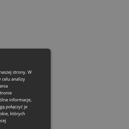
naszej strony. W
celu analizy
ania
tronie
ólne informacje,
gą połączyć je
okie, których
cej