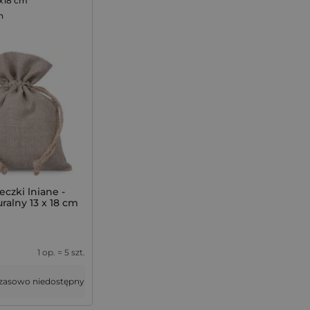
3x18 cm
n
eczki lniane -
uralny 13 x 18 cm
1 op. = 5 szt.
asowo niedostępny