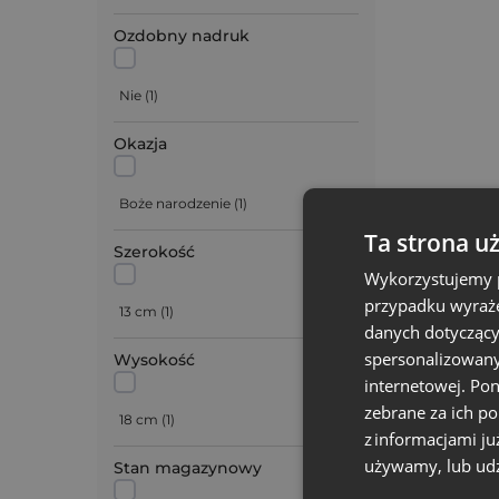
Ozdobny nadruk
Nie
(
1
)
Okazja
Boże narodzenie
(
1
)
Ta strona u
Szerokość
Wykorzystujemy p
przypadku wyraże
13 cm
(
1
)
danych dotyczący
spersonalizowany
Wysokość
internetowej. Po
zebrane za ich p
18 cm
(
1
)
z informacjami ju
używamy, lub udz
Stan magazynowy