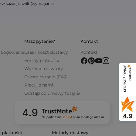
ę w każdej chwili. (wymagane)
Masz pytanie?
Kontakt
 / Logowanie
Czas i koszt dostawy
Kontakt
Formy płatności
SPRAWDŹ OPINIE
Wymiana i zwroty
Częste pytania (FAQ)
Pracuj z nami
Odstąp od umowy tutaj 📝
4.9
4.9
Na podstawie
11 904
opinii
z całego okresu
 płatności
Metody dostawy