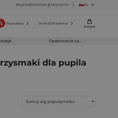
Blog
FAQ
Kontakt
Moje konto
PL
Wyprzedaż
Strefa B2B Saketos
Koszyk
 okazje
Opakowania na...
rzysmaki dla pupila