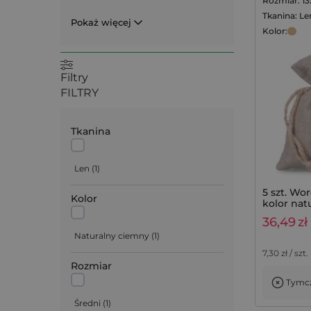
Rozmiar: 1
Tkanina: Le
Pokaż więcej
Kolor:
Filtry
FILTRY
Tkanina
Len
(
1
)
5 szt. Wor
Kolor
kolor nat
36,49
zł
Naturalny ciemny
(
1
)
7,30
zł / szt.
Rozmiar
Tymcz
Średni
(
1
)