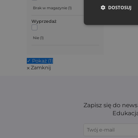
DOSTOSUJ
Brak w magazynie
(
1
)
Wyprzedaż
Nie
(
1
)
✓ Pokaż
(
1
)
⨉ Zamknij
Zapisz się do news
Edukacja