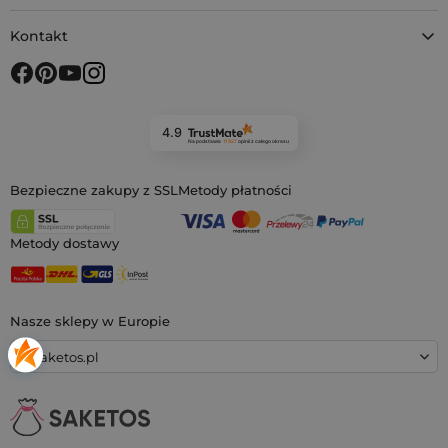
Kontakt
4.9
Na podstawie
11 927
opinii
z całego okresu
Bezpieczne zakupy z SSL
Metody płatności
Metody dostawy
Nasze sklepy w Europie
saketos.pl