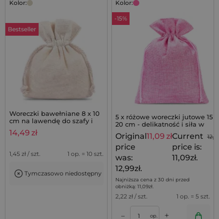
Kolor:
Kolor:
-15%
Bestseller
Woreczki bawełniane 8 x 10
5 x różowe woreczki jutowe 15 x
cm na lawendę do szafy i
20 cm - delikatność i siła w
szuflad - 10 szt.
jednym
14,49
zł
Original
11,09
zł
Current
12,9
price
price is:
1,45
zł / szt.
1 op. = 10 szt.
was:
11,09zł.
12,99zł.
Tymczasowo niedostępny
Najniższa cena z 30 dni przed
obniżką:
11,09
zł
.
2,22
zł / szt.
1 op. = 5 szt.
+
–
op.