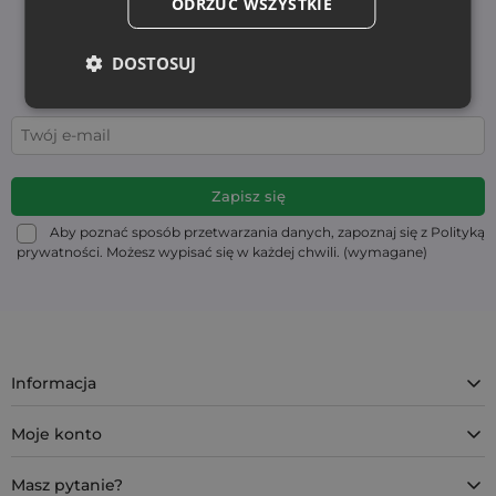
ODRZUĆ WSZYSTKIE
Zapisz się do newslettera i bądź na bieżąco z
najnowszymi wiadomościami i ofertami
DOSTOSUJ
Edukacja i nowości - bez zbędnego spamu. Bądź z
nami na stałe!
Aby poznać sposób przetwarzania danych, zapoznaj się z Polityką
prywatności. Możesz wypisać się w każdej chwili. (wymagane)
Informacja
Moje konto
Masz pytanie?