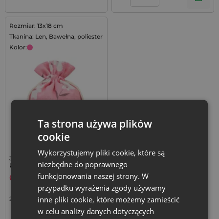
Rozmiar: 13x18 cm
Tkanina: Len, Bawełna, poliester
Kolor:
Ta strona używa plików
cookie
Wykorzystujemy pliki cookie, które są
3 x Woreczki z nadrukiem
niezbędne do poprawnego
kwiatowym 13 x 18 cm -
elegancka oprawa dla
funkcjonowania naszej strony. W
6,59
zł
marek i wyjątkowych
przypadku wyrażenia zgody używamy
prezentów
inne pliki cookie, które możemy zamieścić
2,20
zł / szt.
1 op. = 3 szt.
w celu analizy danych dotyczących
+
–
op.