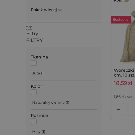
Kolor:
Pokaż więcej
Bestseller
Filtry
FILTRY
Tkanina
Woreczki 
Juta
(
1
)
cm, 10 szt
18,59
zł
Kolor
1,86
zł / szt.
Naturalny ciemny
(
1
)
–
Dodaj do koszyka
Rozmiar
Mały
(
1
)