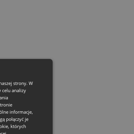
naszej strony. W
celu analizy
ania
tronie
ólne informacje,
gą połączyć je
okie, których
cej