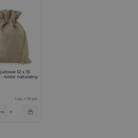
jutowe 12 x 15
. - kolor naturalny
1 op. = 10 szt.
+
op.