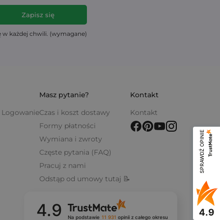
ę w każdej chwili. (wymagane)
Masz pytanie?
Kontakt
 / Logowanie
Czas i koszt dostawy
Kontakt
Formy płatności
SPRAWDŹ OPINIE
Wymiana i zwroty
Częste pytania (FAQ)
Pracuj z nami
Odstąp od umowy tutaj 📝
4.9
4.9
Na podstawie
11 931
opinii
z całego okresu