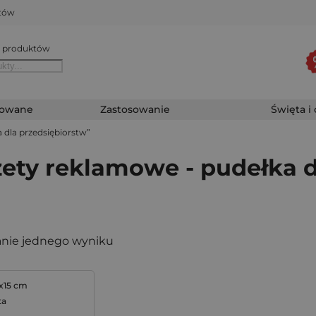
któw
 produktów
zowane
Zastosowanie
Święta i
dla przedsiębiorstw”
ety reklamowe - pudełka d
nie jednego wyniku
2x15 cm
ta