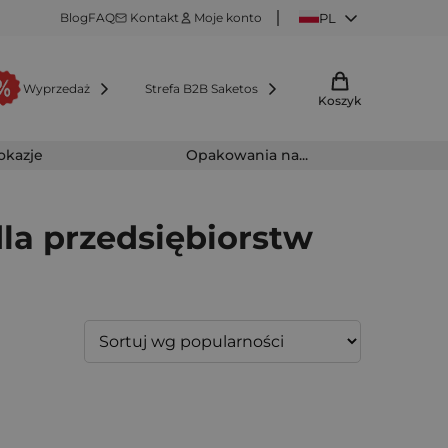
Blog
FAQ
Kontakt
Moje konto
PL
Wyprzedaż
Strefa B2B Saketos
Koszyk
 okazje
Opakowania na...
la przedsiębiorstw