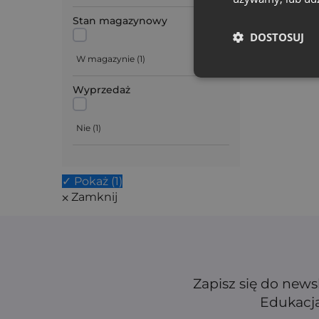
Stan magazynowy
DOSTOSUJ
W magazynie
(
1
)
Wyprzedaż
Nie
(
1
)
✓ Pokaż
(
1
)
⨉ Zamknij
Zapisz się do news
Edukacja