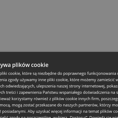
żywa plików cookie
liki cookie, które są niezbędne do poprawnego funkcjonowania 
nia zgody używamy inne pliki cookie, które możemy zamieścić w 
ch odwiedzających, ulepszenia naszej strony internetowej, pokaz
ch treści i zapewnienia Państwu wspaniałego doświadczenia na s
nieważ korzystamy również z plików cookie innych firm, poszczeg
omocą, mogą zostać przekazane do naszych partnerów, którzy mo
ż posiadanymi. Aby uzyskać więcej informacji na temat plików co
ielić zgody na poszczególne, wybierz „Dostosuj”.
Dowiedz się wię