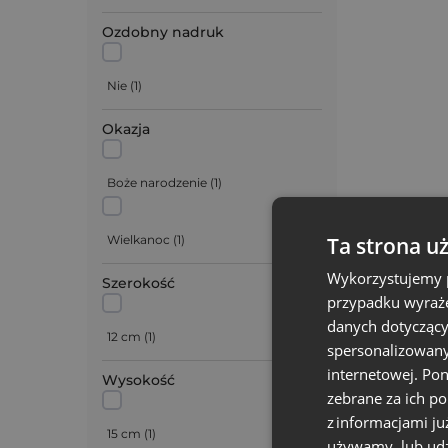
Ozdobny nadruk
Nie
(
1
)
Okazja
Boże narodzenie
(
1
)
Wielkanoc
(
1
)
Ta strona u
Wykorzystujemy p
Szerokość
przypadku wyraże
danych dotyczący
12 cm
(
1
)
spersonalizowany
internetowej. Po
Wysokość
zebrane za ich p
z informacjami ju
15 cm
(
1
)
używamy, lub udz