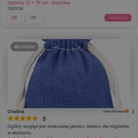
organzy 13 x 18 cm - brązowe
7/6/2026
0
0
zobacz produkt
podgląd
Cristina
zweryfikowano
5
Ogólny wygląd jest doskonałej jakości, idealny dla migdałów
w słodzeniu