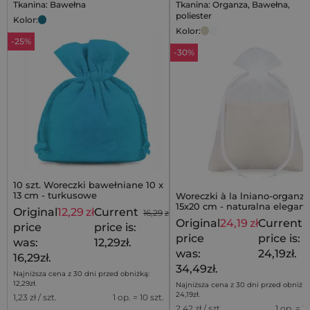
Tkanina: Bawełna
Tkanina: Organza, Bawełna,
poliester
Kolor:
Kolor:
-25%
-30%
10 szt. Woreczki bawełniane 10 x
13 cm - turkusowe
Woreczki à la lniano-organz
15x20 cm - naturalna elegan
Original
12,29
zł
Current
16,29
zł
delikatnej formie
Original
24,19
zł
Current
price
price is:
price
price is:
was:
12,29zł.
was:
24,19zł.
16,29zł.
34,49zł.
Najniższa cena z 30 dni przed obniżką:
12,29
zł
.
Najniższa cena z 30 dni przed obniżką
24,19
zł
.
1,23
zł / szt.
1 op. = 10 szt.
2,42
zł / szt.
1 op. = 10