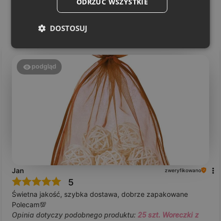
ODRZUĆ WSZYSTKIE
Może zainteresują Cię inne ocenione produkty
DOSTOSUJ
podgląd
Jan
zweryfikowano
5
Świetna jakość, szybka dostawa, dobrze zapakowane
Polecam💯
Opinia dotyczy podobnego produktu:
25 szt. Woreczki z