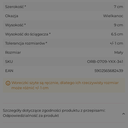
Szerokość *
7 cm
Okazja
Wielkanoc
Wysokość *
9 cm
Wysokość do ściągacza *
6.5 cm
Tolerancja rozmiarów *
+/- 1 cm
Rozmiar
Mały
SKU
ORB-0709-YXX-341
EAN
5902565682439
Woreczki szyte są ręcznie, dlatego ich rzeczywisty rozmiar
może różnić +/- 1 cm
Szczegóły dotyczące zgodności produktu z przepisami:
Odpowiedzialność za produkt