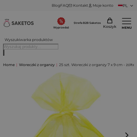
Blog
FAQ
Kontakt
Moje konto
PL
Strefa B2B Saketos
Koszyk
MENU
Wyprzedaż
Wyszukiwarka produktów
Home
|
Woreczki z organzy
|
25 szt. Woreczki z organzy 7 x 9 cm - żółte