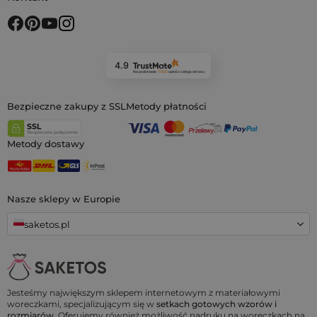
4.9
Na podstawie
11 925
opinii
z całego okresu
Bezpieczne zakupy z SSL
Metody płatności
Metody dostawy
Nasze sklepy w Europie
saketos.pl
Jesteśmy największym sklepem internetowym z materiałowymi
woreczkami, specjalizującym się w
setkach gotowych wzorów i
rozmiarów.
Oferujemy również możliwość nadruku na woreczkach na