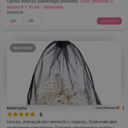
Opinia dotyczy podobnego produktu:
3 szt. Woreczki z
jeansu 8 x 10 cm - niebieskie
5/18/2026
0
0
zobacz produkt
podgląd
Katarzyna
zweryfikowano
5
Urocze, dobrej jakości woreczki z organzy. Doskonałe jako
opakowanie prezentowe. Dostawa zrealizowana szybko i