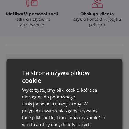
Możliwość personalizacji
Obsługa klienta
nadruki i szycie na
szybki kontakt w języku
zamówienie
polskim
Ta strona używa plików
cookie
Czy potrzebujesz niestandardowej tkaniny,
Wykorzystujemy pliki cookie, które są
rozmiaru lub koloru?
niezbędne do poprawnego
Przejdź do formularza zamówienia indywidualnego.
funkcjonowania naszej strony. W
przypadku wyrażenia zgody używamy
Wypełnij formularz
inne pliki cookie, które możemy zamieścić
w celu analizy danych dotyczących