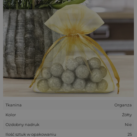
zachęcając do rozpakowania zawartości.
Woreczki z organzy to bardzo uniwersalny dodatek, który
przyda się w każdym domu.
Tkanina
Organza
Kolor
Żółty
Ozdobny nadruk
Nie
Ilość sztuk w opakowaniu
25