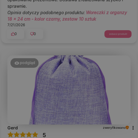
sprawnie.
Opinia dotyczy podobnego produktu:
Woreczki z organzy
18 x 24 cm - kolor czarny, zestaw 10 sztuk
7/21/2026
0
0
zobacz produkt
podgląd
Gerd
zweryfikowano
5