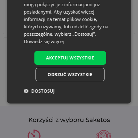
mogą połączyć je z informacjami już
posiadanymi. Aby uzyskać więcej
informacji na temat plików cookie,
Akcesoria i dekoracje
Zestawy
których używamy, lub udzielić zgody na
poszczególne, wybierz „Dostosuj”.
Dowiedz się więcej
AKCEPTUJ WSZYSTKIE
ODRZUĆ WSZYSTKIE
Dodaj nadruk
DOSTOSUJ
Korzyści z wyboru Saketos