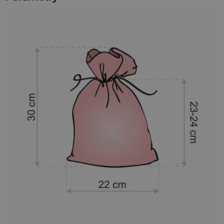
na długie lata! Welur to niesamowicie wytrzymała tkanina,
która jest łatwa w pielęgnacji.
W naszych welurowych woreczkach można przechowywać
dosłownie wszystko! Począwszy od biżuterii, a skończywszy
na kolekcji drogocennych monet. To idealna forma
opakowania na prezent lub upominek na każdą okazję! Dzięki
temu, że to przewiewny materiał, nie musimy się obawiać
nieprzyjemnego zapachu przedmiotów schowanych w tych
woreczkach. Welur już od wielu lat był uznawany za materiał
ekskluzywny i wykorzystywany przy produkcji obuwia,
odzieży oraz wyrobów tapicerskich. Polecamy nasze worki
welurowe idealne na każdą okoliczność oraz event!