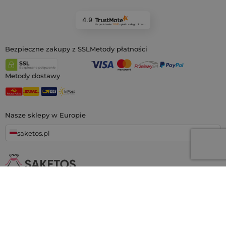
4.9
Na podstawie
11 931
opinii
z całego okresu
Bezpieczne zakupy z SSL
Metody płatności
Metody dostawy
Nasze sklepy w Europie
saketos.pl
Jesteśmy największym sklepem internetowym z materiałowymi
woreczkami, specjalizującym się w
setkach gotowych wzorów i
rozmiarów.
Oferujemy również możliwość nadruku na woreczkach na
zamówienie. Co więcej, zapewniamy aż
100 dni na odstąpienie od
umowy!