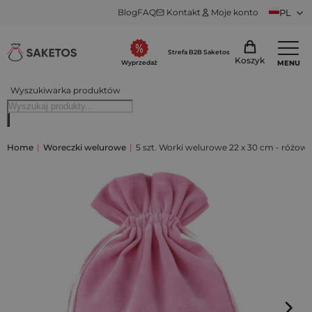
Blog
FAQ
Kontakt
Moje konto
PL
Strefa B2B Saketos
Koszyk
MENU
Wyprzedaż
Wyszukiwarka produktów
Home
|
Woreczki welurowe
|
5 szt. Worki welurowe 22 x 30 cm - różowe