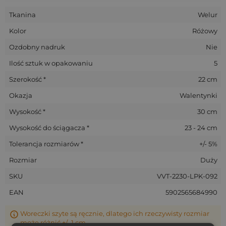
Tkanina
Welur
Kolor
Różowy
Ozdobny nadruk
Nie
Ilość sztuk w opakowaniu
5
Szerokość *
22 cm
Okazja
Walentynki
Wysokość *
30 cm
Wysokość do ściągacza *
23 - 24 cm
Tolerancja rozmiarów *
+/- 5%
Rozmiar
Duży
SKU
VVT-2230-LPK-092
EAN
5902565684990
Woreczki szyte są ręcznie, dlatego ich rzeczywisty rozmiar
może różnić +/- 1 cm