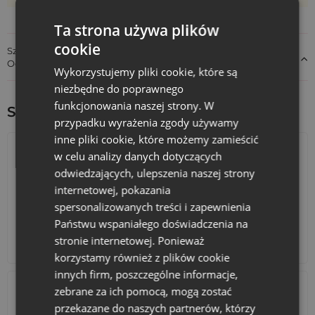
Ta strona używa plików
cookie
Szczegóły dotyczące zgodności produktu z przepisami:
Odpowiedzialność za produkt
Wykorzystujemy pliki cookie, które są
niezbędne do poprawnego
funkcjonowania naszej strony. W
Sprawdź inne ciekawe produkty:
przypadku wyrażenia zgody używamy
inne pliki cookie, które możemy zamieścić
w celu analizy danych dotyczących
odwiedzających, ulepszenia naszej strony
internetowej, pokazania
spersonalizowanych treści i zapewnienia
Państwu wspaniałego doświadczenia na
stronie internetowej. Ponieważ
Kalendarze adwentowe
Torby bawełniane
korzystamy również z plików cookie
innych firm, poszczególne informacje,
zebrane za ich pomocą, mogą zostać
przekazane do naszych partnerów, którzy