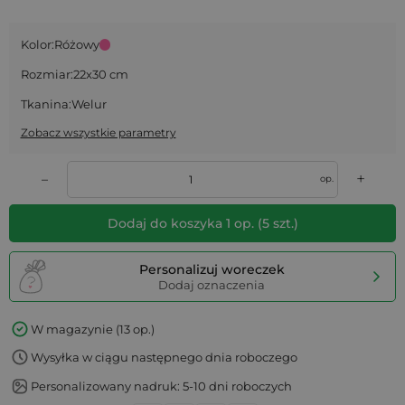
Kolor:
Różowy
Rozmiar:
22x30 cm
Tkanina:
Welur
Zobacz wszystkie parametry
+
–
op.
Dodaj do koszyka
1
op.
(
5
szt.)
Personalizuj woreczek
Dodaj oznaczenia
W magazynie (13 op.)
Wysyłka w ciągu następnego dnia roboczego
Personalizowany nadruk: 5-10 dni roboczych