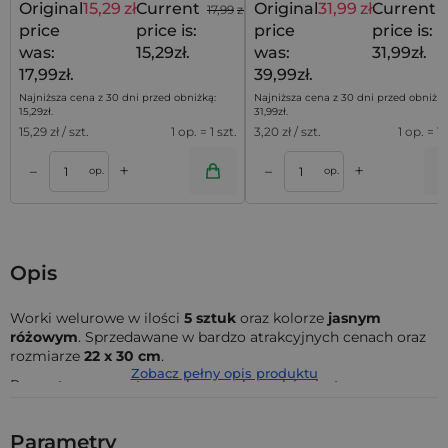
Original
15,29
zł
Current
Original
31,99
zł
Current
17,99
zł
price
price is:
price
price is:
was:
15,29zł.
was:
31,99zł.
17,99zł.
39,99zł.
Najniższa cena z 30 dni przed obniżką:
Najniższa cena z 30 dni przed obniżką
15,29
zł
.
31,99
zł
.
15,29
zł / szt.
1 op. = 1 szt.
3,20
zł / szt.
1 op. = 10
+
+
–
–
a
Dodaj do koszyka
Dodaj do kos
op.
op.
Opis
Worki welurowe w ilości
5 sztuk
oraz kolorze
jasnym
różowym
. Sprzedawane w bardzo atrakcyjnych cenach oraz
rozmiarze
22 x 30 cm
.
Zobacz pełny opis produktu
Prezentowany zestaw welurowych worków jest
perfekcyjnym wyborem dla osób, które cenią sobie
wytrzymałość oraz piękno. Worki wykonane z weluru nie
Parametry
dość, że są bardzo przyjemne w dotyku to w dodatku posłużą