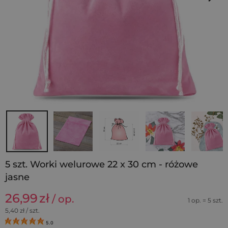
5 szt. Worki welurowe 22 x 30 cm - różowe
jasne
26,99
zł
/ op.
1 op. = 5 szt.
5,40
zł / szt.
5.0