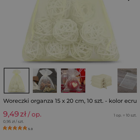
Woreczki organza 15 x 20 cm, 10 szt. - kolor ecru
9,49
zł
/ op.
1 op. = 10 szt.
0,95
zł / szt.
5.0