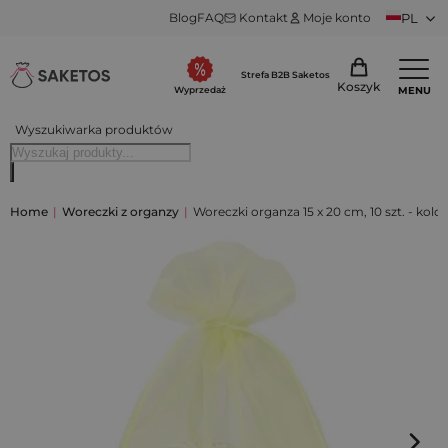
Blog
FAQ
Kontakt
Moje konto
PL
Strefa B2B Saketos
Koszyk
MENU
Wyprzedaż
Wyszukiwarka produktów
Home
|
Woreczki z organzy
|
Woreczki organza 15 x 20 cm, 10 szt. - kolo