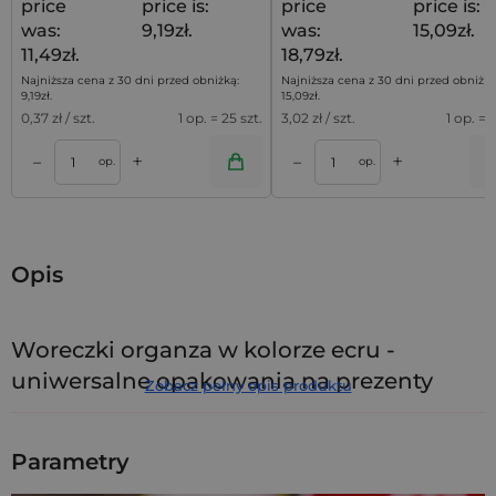
price
price is:
price
price is:
was:
9,19zł.
was:
15,09zł.
11,49zł.
18,79zł.
Najniższa cena z 30 dni przed obniżką:
Najniższa cena z 30 dni przed obniżką
9,19
zł
.
15,09
zł
.
0,37
zł / szt.
1 op. = 25 szt.
3,02
zł / szt.
1 op. = 5
+
+
–
–
a
Dodaj do koszyka
Dodaj do kos
op.
op.
Opis
Woreczki organza w kolorze ecru -
uniwersalne opakowania na prezenty
Zobacz pełny opis produktu
Delikatny kolor ecru sprawia, że nasz zestaw 10
woreczków
organza
15 x 20 cm pasuje zarówno do okazji formalnych, jak
Parametry
i codziennych. Dzięki swojej prostocie i neutralności
stanowią uniwersalne opakowanie do prezentów, drobnych