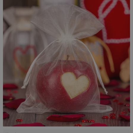
akcesoriów czy upominków dla gości.
Dlaczego warto wybrać woreczki z
organzy 15 x 20 cm ecru?
Masz problem z pakowaniem prezentów o niestandardowych
kształtach?
Woreczki z organzy 15 x 20 cm
w kolorze ecru
to proste i stylowe rozwiązanie. Ten uniwersalny rozmiar
świetnie sprawdzi się w przypadku średniej wielkości
upominków, zestawów kosmetyków czy produktów
rzemieślniczych
. Ciepły odcień ecru jest niezwykle elegancki
i pasuje na każdą okazję, od urodzin po prezenty firmowe.
Dlaczego ecru to dobry wybór?
Ecru, czyli ciepły odcień bieli, to bezpieczna i stylowa opcja.
W przeciwieństwie do czystej bieli jest bardziej stonowany i
naturalny, dzięki czemu
woreczki na prezenty z organzy
w
tym odcieniu sprawdzają się przy różnych okazjach i
rodzajach upominków.
Uniwersalność:
Pasuje zarówno do stylu rustykalnego i
boho, jak i do klasycznych aranżacji.