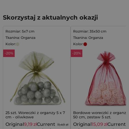
Skorzystaj z aktualnych okazji
Rozmiar: 5x7 cm
Rozmiar: 35x50 cm
Tkanina: Organza
Tkanina: Organza
Kolor:
Kolor:
-20%
-20%
25 szt. Woreczki z organzy 5 x 7
Bordowe woreczki z organzy 
cm - oliwkowe
50 cm, zestaw 5 szt.
Original
9,19
zł
Current
Original
15,09
zł
Current
11,49
zł