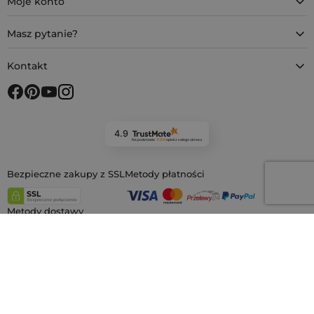
Moje konto
Masz pytanie?
Kontakt
4.9
Na podstawie
11 931
opinii
z całego okresu
Bezpieczne zakupy z SSL
Metody płatności
Metody dostawy
Nasze sklepy w Europie
saketos.pl