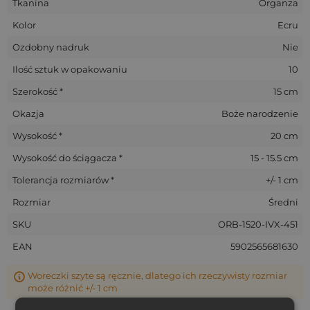
Tkanina
Organza
Elegancja:
Kojarzy się z dobrym smakiem i estetyką
wysokiej jakości.
Kolor
Ecru
Praktyczność:
Stanowi neutralne tło dla nadruków i
Ozdobny nadruk
Nie
ozdób w wielu kolorach.
Ilość sztuk w opakowaniu
10
Więcej niż opakowanie
Szerokość *
15 cm
Te
woreczki na prezenty z organzy
to produkt
Okazja
Boże narodzenie
wielorazowego użytku. Po rozpakowaniu prezentu, mogą
służyć jako praktyczny organizer do walizki, szafy czy łazienki.
Wysokość *
20 cm
Woreczki zamykane są wstążką satynową, co jest praktyczne
i estetyczne. To wartość dodana, którą Twoi klienci lub goście
Wysokość do ściągacza *
15 - 15.5 cm
z pewnością docenią.
Tolerancja rozmiarów *
+/- 1 cm
Postaw na woreczki organza, eleganckie i praktyczne
rozwiązanie do pakowania.
Rozmiar
Średni
SKU
ORB-1520-IVX-451
EAN
5902565681630
Woreczki szyte są ręcznie, dlatego ich rzeczywisty rozmiar
może różnić +/- 1 cm