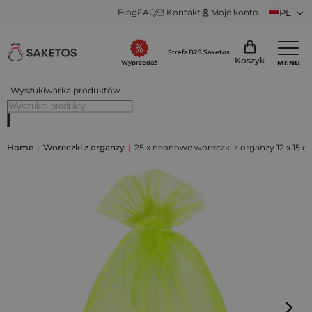
Blog
FAQ
Kontakt
Moje konto
PL
Strefa B2B Saketos
Koszyk
MENU
Wyprzedaż
Wyszukiwarka produktów
Home
|
Woreczki z organzy
|
25 x neonowe woreczki z organzy 12 x 15 