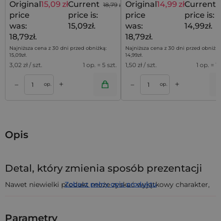
Original
15,09
zł
Current
Original
14,99
zł
Current
18,79
zł
price
price is:
price
price is:
was:
15,09zł.
was:
14,99zł.
18,79zł.
18,79zł.
Najniższa cena z 30 dni przed obniżką:
Najniższa cena z 30 dni przed obniżką
15,09
zł
.
14,99
zł
.
3,02
zł / szt.
1 op. = 5 szt.
1,50
zł / szt.
1 op. = 10
+
+
–
–
a
Dodaj do koszyka
Dodaj do kos
op.
op.
Opis
Detal, który zmienia sposób prezentacji
Nawet niewielki produkt może zyskać wyjątkowy charakter,
Zobacz pełny opis produktu
jeśli zostanie zaprezentowany w odpowiedni sposób.
Woreczki z organzy
w neonowej zieleni o wymiarach
12 x 15
cm
to prosty, ale skuteczny sposób na wyróżnienie biżuterii,
Parametry