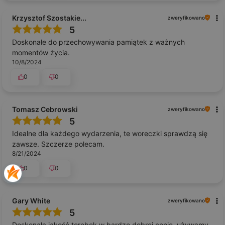
Krzysztof Szostakie...
zweryfikowano
5
Doskonałe do przechowywania pamiątek z ważnych
momentów życia.
10/8/2024
0
0
Tomasz Cebrowski
zweryfikowano
5
Idealne dla każdego wydarzenia, te woreczki sprawdzą się
zawsze. Szczerze polecam.
8/21/2024
0
0
Gary White
zweryfikowano
5
Doskonała jakość torebek w bardzo dobrej cenie, używamy