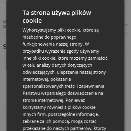
Branding, który wzmacnia wizerunek
Neonowe
woreczki z organzy
mogą być czymś więcej niż
Ta strona używa plików
tylko opakowaniem - to także narzędzie budowania
cookie
Szczegóły dotyczące zgodności produktu z przepisami:
rozpoznawalności marki. Dzięki intensywnemu kolorowi
Odpowiedzialność za produkt
przyciągają uwagę i sprawiają, że nawet drobny upominek
Wykorzystujemy pliki cookie, które są
zostaje zapamiętany. Przy zamówieniach hurtowych istnieje
niezbędne do poprawnego
możliwość personalizacji nadrukiem logo, grafiki lub hasła
funkcjonowania naszej strony. W
reklamowego, co zamienia woreczek w nośnik identyfikacji
Sprawdź inne ciekawe produkty:
wizualnej. To prosty sposób, by każdy prezent czy gadżet
przypadku wyrażenia zgody używamy
promocyjny wzmacniał komunikację Twojej firmy.
inne pliki cookie, które możemy zamieścić
w celu analizy danych dotyczących
Czy woreczki z organzy sprawdzą się jako
odwiedzających, ulepszenia naszej strony
opakowanie prezentowe?
internetowej, pokazania
spersonalizowanych treści i zapewnienia
Tak - dzięki lekkości, subtelnemu połyskowi i
półprzezroczystej strukturze, woreczki z organzy pięknie
Państwu wspaniałego doświadczenia na
eksponują zawartość. Neonowe kolory dodają im
stronie internetowej. Ponieważ
Kalendarze adwentowe
Torby bawełniane
nowoczesności i efektu "wow". Nie potrzebujesz
korzystamy również z plików cookie
dodatkowych dekoracji - wystarczy sam woreczek.
innych firm, poszczególne informacje,
zebrane za ich pomocą, mogą zostać
Czy można nadrukować własne logo na
przekazane do naszych partnerów, którzy
woreczkach?