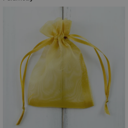
próbek kosmetyków, gadżetów promocyjnych czy drobnych
upominków. Pakowane po
25 sztuk
, stanowią wygodne
rozwiązanie dla firm oraz osób prywatnych, które cenią
estetykę i porządek. Półprzezroczysta tkanina podkreśla
estetykę zawartości, a intensywny kolor sprawia, że całość od
razu przyciąga uwagę - czy to podczas eventów, sprzedaży
online, czy wręczania prezentów osobiście.
Branże, które doceniają neonowe
woreczki z organzy
Warsztaty i szkolenia
- opakowanie na drobne materiały,
akcesoria lub upominki dla uczestników
Fryzjerska i beauty
- pakowanie próbek kosmetyków do
włosów, akcesoriów czy mini zestawów pielęgnacyjnych
Moda i lifestyle
- spójny element identyfikacji wizualnej
przy kolekcjach sezonowych i dodatkach
Eventy i rozrywka
- efektowne opakowanie na gadżety
rozdawane podczas koncertów, premier i akcji
promocyjnych
Zastosowania, które mogą Cię