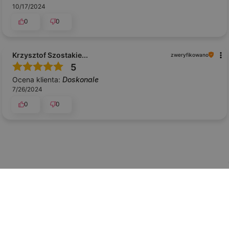
10/17/2024
0
0
Krzysztof Szostakie...
zweryfikowano
5
Ocena klienta:
Doskonale
7/26/2024
0
0
Newsletter
Zapisz się do newslettera i bądź na bieżąco z
najnowszymi wiadomościami i ofertami