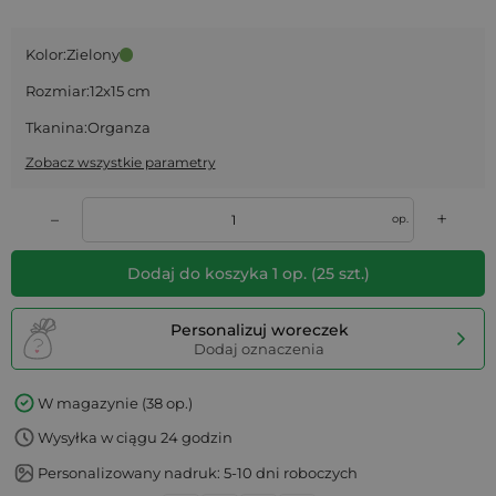
Kolor:
Zielony
Rozmiar:
12x15 cm
Tkanina:
Organza
Zobacz wszystkie parametry
+
–
op.
Dodaj do koszyka
1
op.
(
25
szt.)
Personalizuj woreczek
Dodaj oznaczenia
W magazynie (38 op.)
Wysyłka w ciągu 24 godzin
Personalizowany nadruk: 5-10 dni roboczych