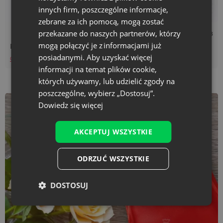
innych firm, poszczególne informacje,
zebrane za ich pomocą, mogą zostać
przekazane do naszych partnerów, którzy
Czas czytania: 2 min
27/08/2018
mogą połączyć je z informacjami już
Pudełka jubilerskie? A może to...
posiadanymi. Aby uzyskać więcej
Czytaj więcej
informacji na temat plików cookie,
których używamy, lub udzielić zgody na
poszczególne, wybierz „Dostosuj”.
Dowiedz się więcej
AKCEPTUJ WSZYSTKIE
ODRZUĆ WSZYSTKIE
DOSTOSUJ