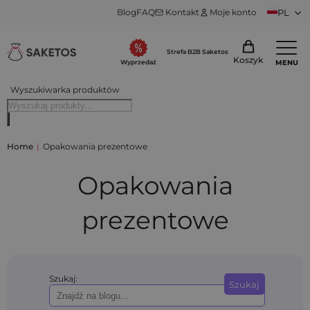
Blog
FAQ
Kontakt
Moje konto
PL
Strefa B2B Saketos
Koszyk
MENU
Wyprzedaż
Wyszukiwarka produktów
Home
|
Opakowania prezentowe
Opakowania
prezentowe
Szukaj:
Szukaj