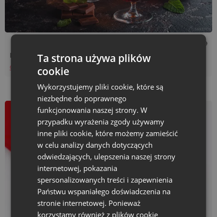
Czas czytania: 4 min
29/11/2019
Likier na prezent - okoliczność, jubileusz, rocznica
Ta strona używa plików
Czytaj więcej
cookie
Wykorzystujemy pliki cookie, które są
niezbędne do poprawnego
funkcjonowania naszej strony. W
przypadku wyrażenia zgody używamy
inne pliki cookie, które możemy zamieścić
w celu analizy danych dotyczących
odwiedzających, ulepszenia naszej strony
internetowej, pokazania
spersonalizowanych treści i zapewnienia
Państwu wspaniałego doświadczenia na
stronie internetowej. Ponieważ
korzystamy również z plików cookie