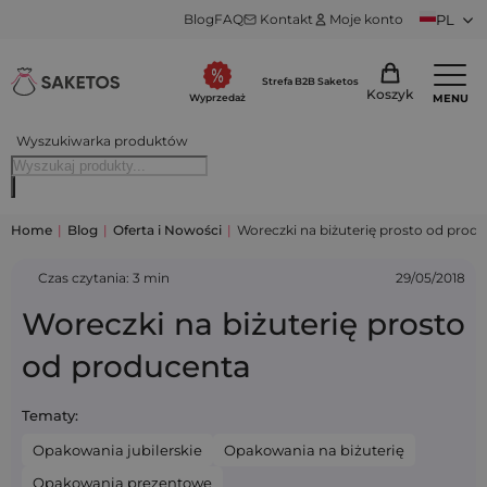
Blog
FAQ
Kontakt
Moje konto
PL
Strefa B2B Saketos
Koszyk
MENU
Wyprzedaż
Wyszukiwarka produktów
Home
|
Blog
|
Oferta i Nowości
|
Woreczki na biżuterię prosto od prod
Czas czytania: 3 min
29/05/2018
Woreczki na biżuterię prosto
od producenta
Tematy:
Opakowania jubilerskie
Opakowania na biżuterię
Opakowania prezentowe