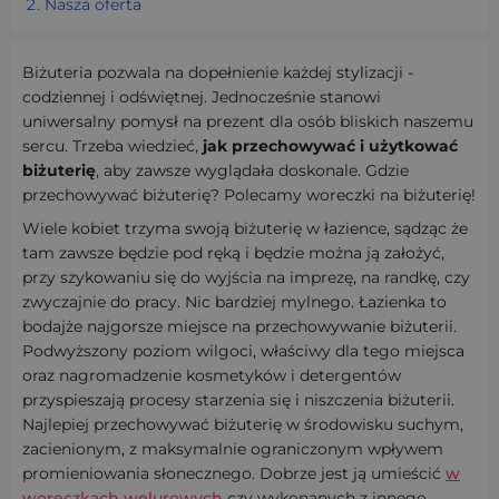
Nasza oferta
Biżuteria pozwala na dopełnienie każdej stylizacji -
codziennej i odświętnej. Jednocześnie stanowi
uniwersalny pomysł na prezent dla osób bliskich naszemu
sercu. Trzeba wiedzieć,
jak przechowywać i użytkować
biżuterię
, aby zawsze wyglądała doskonale. Gdzie
przechowywać biżuterię? Polecamy woreczki na biżuterię!
Wiele kobiet trzyma swoją biżuterię w łazience, sądząc że
tam zawsze będzie pod ręką i będzie można ją założyć,
przy szykowaniu się do wyjścia na imprezę, na randkę, czy
zwyczajnie do pracy. Nic bardziej mylnego. Łazienka to
bodajże najgorsze miejsce na przechowywanie biżuterii.
Podwyższony poziom wilgoci, właściwy dla tego miejsca
oraz nagromadzenie kosmetyków i detergentów
przyspieszają procesy starzenia się i niszczenia biżuterii.
Najlepiej przechowywać biżuterię w środowisku suchym,
zacienionym, z maksymalnie ograniczonym wpływem
promieniowania słonecznego. Dobrze jest ją umieścić
w
woreczkach welurowych
czy wykonanych z innego