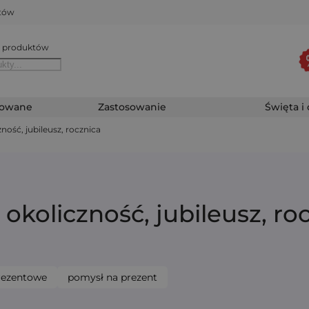
któw
 produktów
zowane
Zastosowanie
Święta i
zność, jubileusz, rocznica
 okoliczność, jubileusz, ro
rezentowe
pomysł na prezent