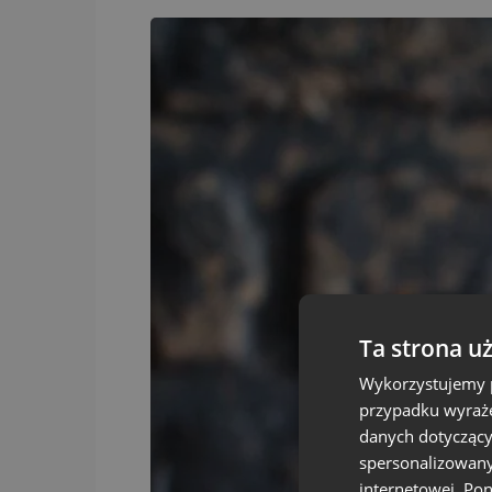
Ta strona u
Wykorzystujemy p
przypadku wyraże
danych dotyczący
spersonalizowany
internetowej. Po