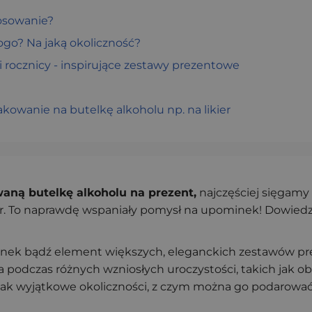
stosowanie?
kogo? Na jaką okoliczność?
u i rocznicy - inspirujące zestawy prezentowe
akowanie na butelkę alkoholu np. na likier
aną butelkę alkoholu na prezent,
najczęściej sięgam
r. To naprawdę wspaniały pomysł na upominek! Dowiedz się
nek bądź element większych, eleganckich zestawów pre
dczas różnych wzniosłych uroczystości, takich jak obc
ak wyjątkowe okoliczności, z czym można go podarować