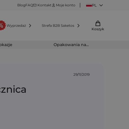
Blog
FAQ
Kontakt
Moje konto
PL
Wyprzedaż
Strefa B2B Saketos
Koszyk
 okazje
Opakowania na...
29/11/2019
cznica