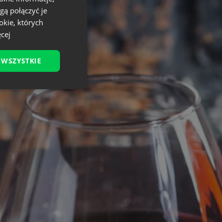
gą połączyć je
okie, których
cej
 WSZYSTKIE