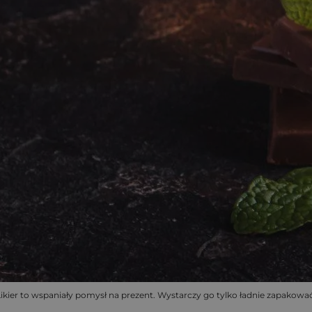
Likier to wspaniały pomysł na prezent. Wystarczy go tylko ładnie zapakować