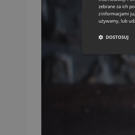
zebrane za ich p
z informacjami ju
używamy, lub udz
DOSTOSUJ