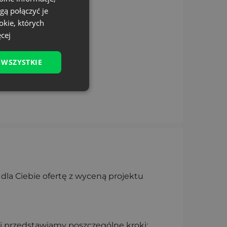
gą połączyć je
okie, których
cej
 WSZYSTKIE
e dla Ciebie ofertę z wyceną projektu
żej przedstawiamy poszczególne kroki: