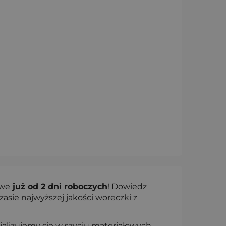
owe
już od 2 dni roboczych
! Dowiedz
asie najwyższej jakości woreczki z
alizujemy się w szyciu materiałowych