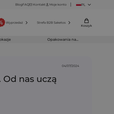
Blog
FAQ
Kontakt
Moje konto
PL
Wyprzedaż
Strefa B2B Saketos
Koszyk
 okazje
Opakowania na...
04/07/2024
. Od nas uczą