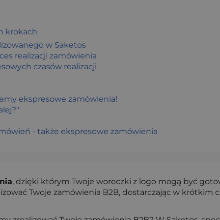
h krokach
alizowanego w Saketos
es realizacji zamówienia
sowych czasów realizacji
zujemy ekspresowe zamówienia!
alej?"
zamówień - także ekspresowe zamówienia
nia
, dzięki którym Twoje woreczki z logo mogą być got
lizować Twoje zamówienia B2B, dostarczając w krótkim cz
emy zrealizować Twoje zamówienia B2B? W Saketos, specj