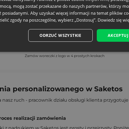
omocą, mogą zostać przekazane do naszych partnerów, którzy mo
ż posiadanymi. Aby uzyskać więcej informacji na temat plików co
ielić zgody na poszczególne, wybierz „Dostosuj”.
Dowiedz się wię
ODRZUĆ WSZYSTKIE
AKCEPTUJ
Zamów woreczki z logo w 4 prostych krokach
enia personalizowanego w Saketos
na nasz ruch - pracownik działu obsługi klienta przygotuj
oces realizacji zamówienia
ki z nadrukiem w Saketos jest prosty i przejrzysty. Poni