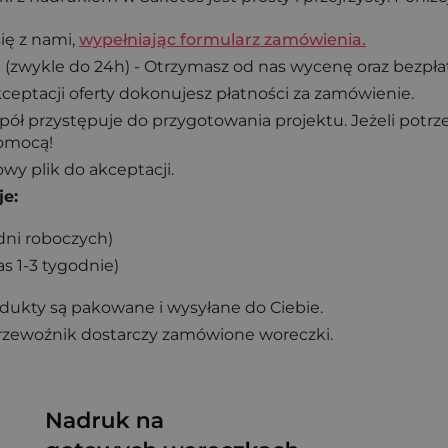
ię z nami,
wypełniając formularz zamówienia.
a
(zwykle do 24h) - Otrzymasz od nas wycenę oraz bezpłat
akceptacji oferty dokonujesz płatności za zamówienie.
spół przystępuje do przygotowania projektu. Jeżeli pot
pomocą!
wy plik do akceptacji.
je:
dni roboczych)
s 1-3 tygodnie)
ukty są pakowane i wysyłane do Ciebie.
rzewoźnik dostarczy zamówione woreczki.