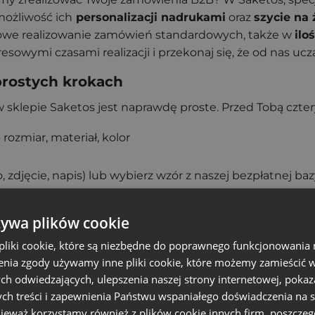
możliwość ich
personalizacji nadrukami
oraz
szycie na 
owe realizowanie zamówień standardowych, także w
ilo
wymi czasami realizacji i przekonaj się, że od nas uczą 
prostych krokach
lepie Saketos jest naprawdę proste. Przed Tobą cztery
- rozmiar, materiał, kolor
, zdjęcie, napis) lub wybierz wzór z naszej bezpłatnej b
nas.
żywa plików cookie
liki cookie, które są niezbędne do poprawnego funkcjonowania 
nia zgody używamy inne pliki cookie, które możemy zamieścić w 
ch odwiedzających, ulepszenia naszej strony internetowej, pokaz
ch treści i zapewnienia Państwu wspaniałego doświadczenia na s
nieważ korzystamy również z plików cookie innych firm, poszczeg