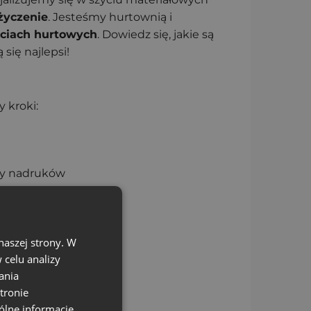
życzenie
. Jesteśmy hurtownią i
ściach hurtowych
. Dowiedz się, jakie są
się najlepsi!
 kroki:
azy nadruków
naszej strony. W
celu analizy
ania
tronie
ólne informacje,