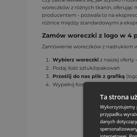
woreczków z różnych tkanin, oferując 
producentem - pozwala to na ekspres
różnice między standardowymi a ekspreso
Zamów woreczki z logo w 4 
Zamówienie woreczków z nadrukiem w sk
Wybierz woreczki
z naszej oferty 
Podaj ilość sztuk/opakowań
Prześlij do nas plik z grafiką
(logo
Wypełnij formularz i prześlij go do 
Ta strona u
Wykorzystujemy p
przypadku wyraże
danych dotyczący
spersonalizowany
internetowej. Po