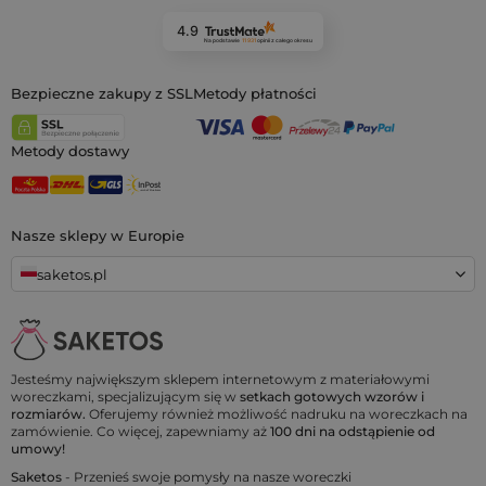
4.9
Na podstawie
11 931
opinii
z całego okresu
Bezpieczne zakupy z SSL
Metody płatności
Metody dostawy
Nasze sklepy w Europie
saketos.pl
Jesteśmy największym sklepem internetowym z materiałowymi
woreczkami, specjalizującym się w
setkach gotowych wzorów i
rozmiarów.
Oferujemy również możliwość nadruku na woreczkach na
zamówienie. Co więcej, zapewniamy aż
100 dni na odstąpienie od
umowy!
Saketos
- Przenieś swoje pomysły na nasze woreczki