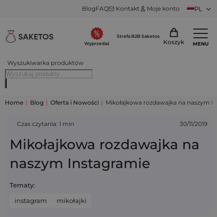
Blog
FAQ
Kontakt
Moje konto
PL
Strefa B2B Saketos
Koszyk
MENU
Wyprzedaż
Wyszukiwarka produktów
Home
|
Blog
|
Oferta i Nowości
|
Mikołajkowa rozdawajka na naszym I
Czas czytania: 1 min
30/11/2019
Mikołajkowa rozdawajka na
naszym Instagramie
Tematy:
instagram
mikołajki