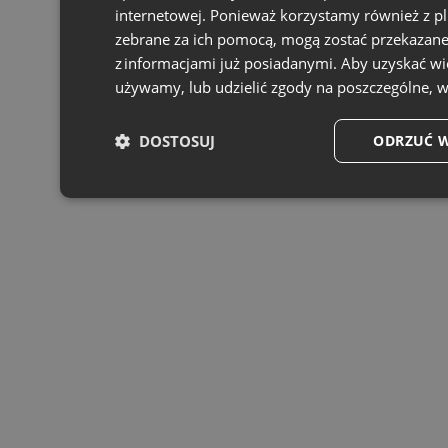
internetowej. Ponieważ korzystamy również z pl
zebrane za ich pomocą, mogą zostać przekazane
z informacjami już posiadanymi. Aby uzyskać wię
używamy, lub udzielić zgody na poszczególne, w
DOSTOSUJ
ODRZUĆ W