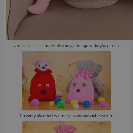
Urocze dziecięce maskotki z przyjemnego w dotyku pluszu.
Prezenty dla dzieci w uroczych woreczkach z weluru