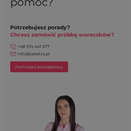
pomóc?
Potrzebujesz porady?
Chcesz zamówić próbkę woreczków?
+48 574 441 577
info@saketos.pl
Formularz kontaktowy