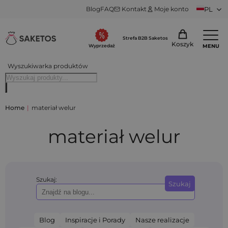
Blog
FAQ
Kontakt
Moje konto
PL
Strefa B2B Saketos
Koszyk
MENU
Wyprzedaż
Wyszukiwarka produktów
Home
|
materiał welur
materiał welur
Szukaj:
Szukaj
Blog
Inspiracje i Porady
Nasze realizacje