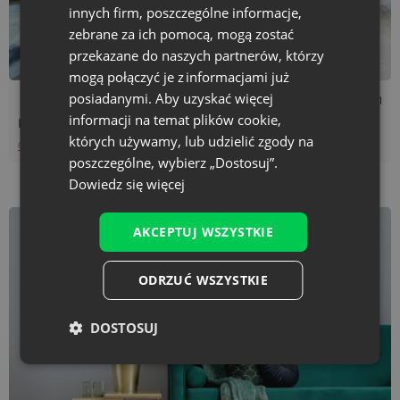
innych firm, poszczególne informacje,
zebrane za ich pomocą, mogą zostać
przekazane do naszych partnerów, którzy
mogą połączyć je z informacjami już
posiadanymi. Aby uzyskać więcej
Czas czytania: 4 min
08/01/2021
informacji na temat plików cookie,
Poduszka na igły DIY, czyli igielnik - zrób to sam
których używamy, lub udzielić zgody na
Czytaj więcej
poszczególne, wybierz „Dostosuj”.
Dowiedz się więcej
AKCEPTUJ WSZYSTKIE
ODRZUĆ WSZYSTKIE
DOSTOSUJ