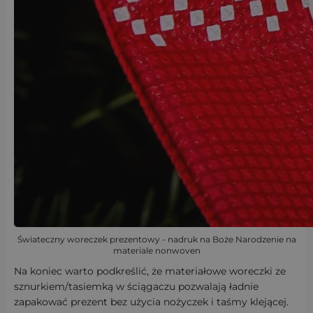
Świateczny woreczek prezentowy - nadruk na Boże Narodzenie na
materiale nonwoven
Na koniec warto podkreślić, że materiałowe woreczki ze
sznurkiem/tasiemką w ściągaczu pozwalają ładnie
zapakować prezent bez użycia nożyczek i taśmy klejącej.