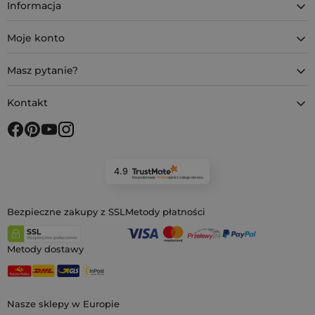
Informacja
Moje konto
Masz pytanie?
Kontakt
4.9
Na podstawie
11 909
opinii
z całego okresu
Bezpieczne zakupy z SSL
Metody płatności
Metody dostawy
Nasze sklepy w Europie