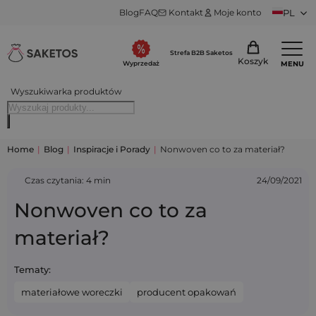
Blog
FAQ
Kontakt
Moje konto
PL
Strefa B2B Saketos
Koszyk
MENU
Wyprzedaż
Wyszukiwarka produktów
Home
|
Blog
|
Inspiracje i Porady
|
Nonwoven co to za materiał?
Czas czytania: 4 min
24/09/2021
Nonwoven co to za
materiał?
Tematy:
materiałowe woreczki
producent opakowań