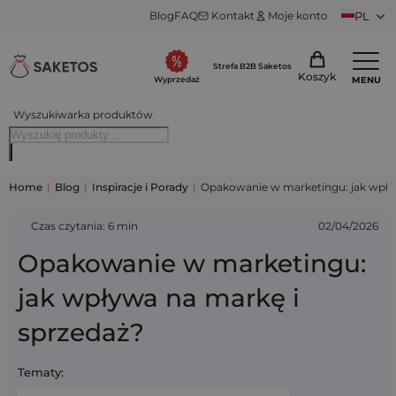
Blog
FAQ
Kontakt
Moje konto
PL
Strefa B2B Saketos
Koszyk
MENU
Wyprzedaż
Wyszukiwarka produktów
Home
|
Blog
|
Inspiracje i Porady
|
Opakowanie w marketingu: jak wpły
Czas czytania: 6 min
02/04/2026
Opakowanie w marketingu:
jak wpływa na markę i
sprzedaż?
Tematy: