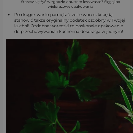
Starasz się żyć w zgodzie z nurtem less waste? Sięgaj po
wielorazowe opakowania
Po drugie: warto pamiętać, że te woreczki będą
stanowić także oryginalny dodatek ozdobny w Twojej
kuchni! Ozdobne woreczki to doskonałe opakowanie
do przechowywania i kuchenna dekoracja w jednym!