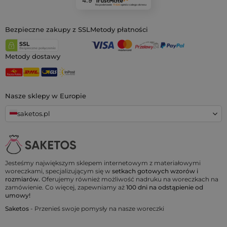
4.9
Na podstawie
11 926
opinii
z całego okresu
Bezpieczne zakupy z SSL
Metody płatności
Metody dostawy
Nasze sklepy w Europie
saketos.pl
Jesteśmy największym sklepem internetowym z materiałowymi
woreczkami, specjalizującym się w
setkach gotowych wzorów i
rozmiarów.
Oferujemy również możliwość nadruku na woreczkach na
zamówienie. Co więcej, zapewniamy aż
100 dni na odstąpienie od
umowy!
Saketos
- Przenieś swoje pomysły na nasze woreczki