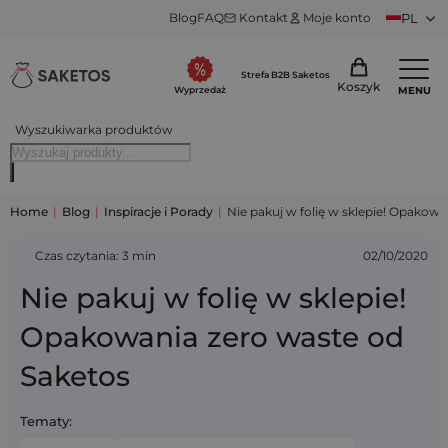
Blog
FAQ
Kontakt
Moje konto
PL
Strefa B2B Saketos
Koszyk
MENU
Wyprzedaż
Wyszukiwarka produktów
Home
|
Blog
|
Inspiracje i Porady
|
Nie pakuj w folię w sklepie! Opakow
Czas czytania: 3 min
02/10/2020
Nie pakuj w folię w sklepie!
Opakowania zero waste od
Saketos
Tematy: