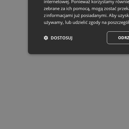
internetowej. Ponieważ korzystamy również
zebrane za ich pomocą, mogą zostać przek
z informacjami już posiadanymi. Aby uzyska
używamy, lub udzielić zgody na poszczegól
DOSTOSUJ
ODRZ