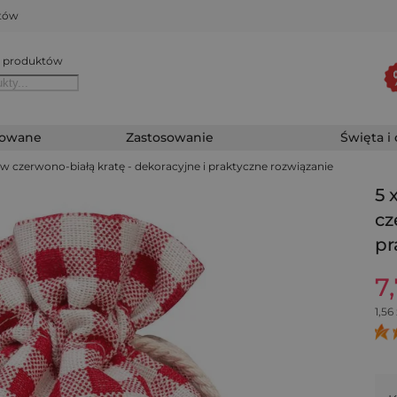
któw
 produktów
zowane
Zastosowanie
Święta i
cm w czerwono-białą kratę - dekoracyjne i praktyczne rozwiązanie
5 
cz
pr
7
1,56