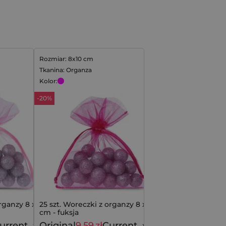
Rozmiar: 8x10 cm
Tkanina: Organza
Kolor:
-20%
rganzy 8 x 10
25 szt. Woreczki z organzy 8 x 10
cm - fuksja
urrent
Original
9,59
zł
Current