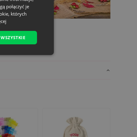
gą połączyć je
okie, których
cej
żety promocyjne
i
podziękowania
. Idealnie
ane detale. Ale równie dobrze odnajdzie się
 WSZYSTKIE
ałość i urok sprawiają, że aż chce się go
bliskich,