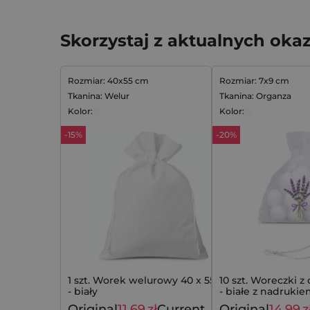
Skorzystaj z aktualnych okaz
Rozmiar: 40x55 cm
Rozmiar: 7x9 cm
Tkanina: Welur
Tkanina: Organza
Kolor:
Kolor:
-15%
-20%
1 szt. Worek welurowy 40 x 55 cm
10 szt. Woreczki z
- biały
- białe z nadruki
Original
11,69
zł
Current
Original
14,99
z