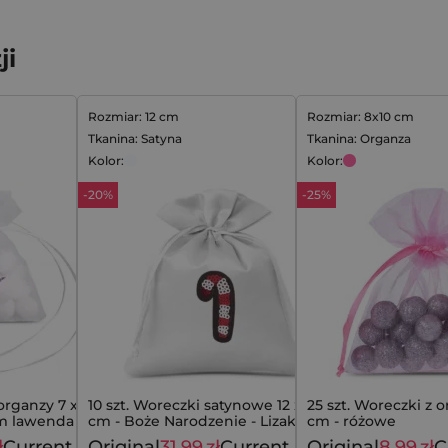
ji
Rozmiar: 12 cm
Rozmiar: 8x10 cm
Tkanina: Satyna
Tkanina: Organza
Kolor:
Kolor:
-20%
-25%
 organzy 7 x 9 cm
10 szt. Woreczki satynowe 12 x 15
25 szt. Woreczki z o
em lawenda
cm - Boże Narodzenie - Lizak
cm - różowe
ł
Current
Original
31,99
zł
Current
Original
8,99
zł
C