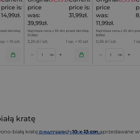
18,79
zł
39,99
zł
price is:
price
price is:
price
p
14,99zł.
was:
31,99zł.
was:
8
39,99zł.
11,99zł.
rzed obniżką:
Najniższa cena z 30 dni przed obniżką:
Najniższa cena z 30 dni prz
31,99
zł
.
8,99
zł
.
 op. = 10 szt.
3,20
zł / szt.
1 op. = 10 szt.
0,36
zł / szt.
1 o
+
+
–
–
oszyka
Dodaj do koszyka
op.
op.
ałą kratę
ono-białą kratę o wymiarach
10 x 13 cm
, sprzedawane w
Zobacz pełny opis produktu
ąga wzrok. Ten ponadczasowy motyw świetnie sprawdza 