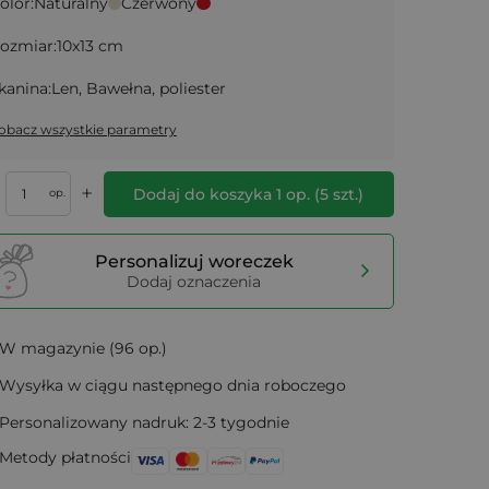
olor:
Naturalny
Czerwony
ozmiar:
10x13 cm
kanina:
Len, Bawełna, poliester
obacz wszystkie parametry
+
Dodaj do koszyka
1
op.
(
5
szt.)
op.
Personalizuj woreczek
Dodaj oznaczenia
W magazynie (96 op.)
Wysyłka w ciągu następnego dnia roboczego
Personalizowany nadruk: 2-3 tygodnie
Metody płatności