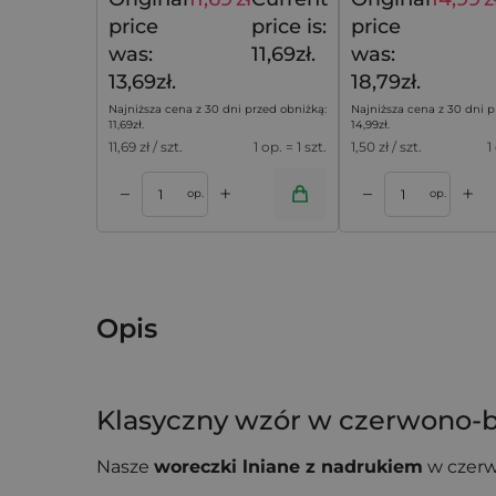
13,69
zł
price
price is:
price
was:
11,69zł.
was:
13,69zł.
18,79zł.
Najniższa cena z 30 dni przed obniżką:
Najniższa cena z 30 dni p
11,69
zł
.
14,99
zł
.
11,69
zł / szt.
1 op. = 1 szt.
1,50
zł / szt.
1
+
+
–
–
koszyka
Dodaj do koszyka
Dodaj do k
op.
op.
Opis
Klasyczny wzór w czerwono-bi
Nasze
woreczki lniane z nadrukiem
w czerw
efektowne opakowanie, które od razu przyci