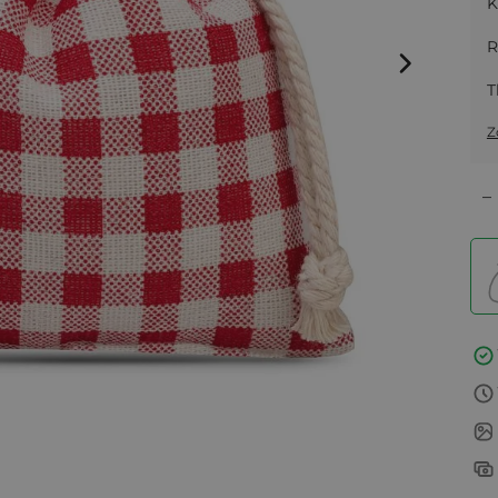
K
R
T
Z
–