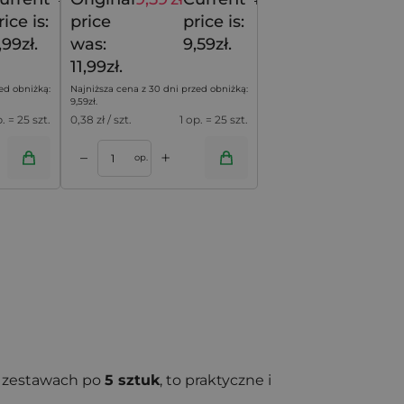
11,99
zł
11,99
zł
rice is:
price
price is:
,99zł.
was:
9,59zł.
11,99zł.
ed obniżką:
Najniższa cena z 30 dni przed obniżką:
9,59
zł
.
p. = 25 szt.
0,38
zł / szt.
1 op. = 25 szt.
+
–
op.
 zestawach po
5 sztuk
, to praktyczne i
się w okresie zimowym i świątecznym,