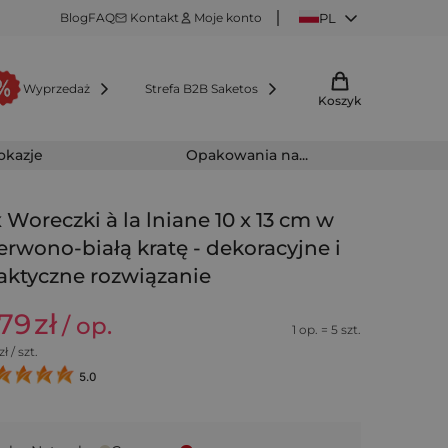
Blog
FAQ
Kontakt
Moje konto
PL
Wyprzedaż
Strefa B2B Saketos
Koszyk
 okazje
Opakowania na...
x Woreczki à la lniane 10 x 13 cm w
erwono-białą kratę - dekoracyjne i
aktyczne rozwiązanie
,79
zł
/ op.
1 op. = 5 szt.
zł / szt.
5.0