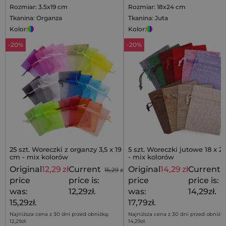
Rozmiar: 3.5x19 cm
Rozmiar: 18x24 cm
Tkanina: Organza
Tkanina: Juta
Kolor:
Kolor:
-20%
-20%
25 szt. Woreczki z organzy 3,5 x 19
5 szt. Woreczki jutowe 18 x 
cm - mix kolorów
- mix kolorów
Original
12,29
zł
Current
Original
14,29
zł
Current
15,29
zł
price
price is:
price
price is:
was:
12,29zł.
was:
14,29zł.
15,29zł.
17,79zł.
Najniższa cena z 30 dni przed obniżką:
Najniższa cena z 30 dni przed obniżką
12,29
zł
.
14,29
zł
.