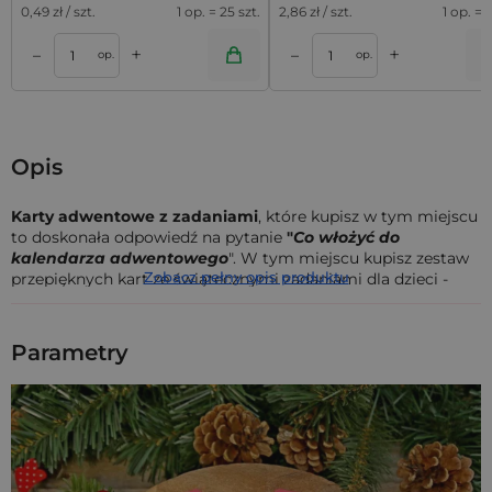
0,49
zł / szt.
1 op. = 25 szt.
2,86
zł / szt.
1 op. = 5
+
+
–
–
a
Dodaj do koszyka
Dodaj do kos
op.
op.
Opis
Karty adwentowe z zadaniami
, które kupisz w tym miejscu
to doskonała odpowiedź na pytanie
"
Co włożyć do
kalendarza adwentowego
". W tym miejscu kupisz zestaw
Zobacz pełny opis produktu
przepięknych kart ze świątecznymi zadaniami dla dzieci -
treść zadań w
języku angielskim
(w naszym sklepie
znajdziesz także inne wersje językowe tego zestawu).
Parametry
Stworzyliśmy
kolekcję kart z zadaniami adwentowymi
,
które umilą Tobie i Twoim bliskim odliczanie dni do Świąt
Bożego Narodzenia!
W zestawie znajdziesz
33 szt.
kart adwentowych
z
pięknymi, świątecznymi grafikami -
30 szt.
karty z
zadaniami
świątecznymi oraz
3
szt.
pustych kart
(dodatkowe karty "blanco" z polem do samodzielnego