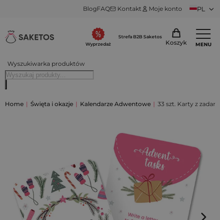
Blog
FAQ
Kontakt
Moje konto
PL
Strefa B2B Saketos
Koszyk
MENU
Wyprzedaż
Wyszukiwarka produktów
Home
|
Święta i okazje
|
Kalendarze Adwentowe
|
33 szt. Karty z zada