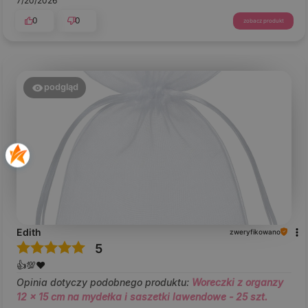
7/20/2026
0
0
zobacz produkt
podgląd
Edith
zweryfikowano
5
👍️💯❤️
Opinia dotyczy podobnego produktu:
Woreczki z organzy
12 x 15 cm na mydełka i saszetki lawendowe - 25 szt.