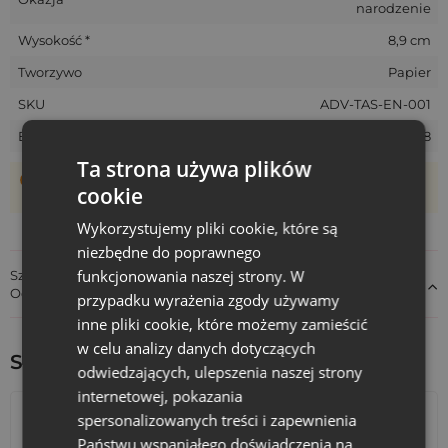
narodzenie
stworzysz
kreatywny kalendarz adwentowy dla dzieci!
Wysokość *
8,9 cm
Na każdej karcie znajduje się inne zadanie na każdy dzień
adwentu. Świąteczne zadania adwentowe pomagają
Tworzywo
Papier
dzieciom w pełni uczestniczyć w przygotowaniach do świąt.
Karty z zadaniami do kalendarzy adwentowych
to
SKU
ADV-TAS-EN-001
doskonały sposób na ciekawe spędzenie czasu dla całej
EAN
5903003410478
rodziny. Zamów wasz zestaw jeszcze dziś i poczujcie
magiczny, świąteczny nastrój już od pierwszego dnia
Ta strona używa plików
Woreczki szyte są ręcznie, dlatego ich rzeczywisty rozmiar
adwentu.
cookie
może różnić +/- 1 cm
Wykorzystujemy pliki cookie, które są
niezbędne do poprawnego
funkcjonowania naszej strony. W
Szczegóły dotyczące zgodności produktu z przepisami:
Odpowiedzialność za produkt
przypadku wyrażenia zgody używamy
inne pliki cookie, które możemy zamieścić
w celu analizy danych dotyczących
Sprawdź inne ciekawe produkty:
odwiedzających, ulepszenia naszej strony
internetowej, pokazania
spersonalizowanych treści i zapewnienia
Państwu wspaniałego doświadczenia na