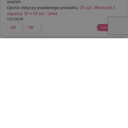
urodzin
Opinia dotyczy podobnego produktu:
25 szt. Woreczki z
organzy 10 x 13 cm - złote
7/21/2026
0
0
zobacz produkt
podgląd
Aleksandra
zweryfikowano
5