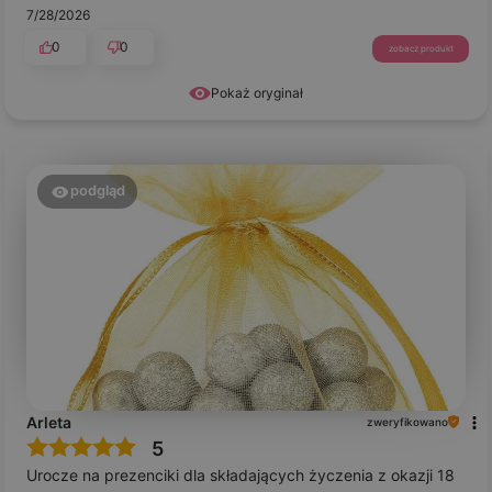
7/28/2026
0
0
zobacz produkt
Pokaż oryginał
podgląd
Arleta
zweryfikowano
5
Urocze na prezenciki dla składających życzenia z okazji 18