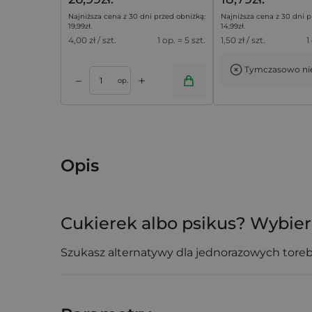
Najniższa cena z 30 dni przed obniżką:
Najniższa cena z 30 dni p
19,99
zł
.
14,99
zł
.
4,00
zł / szt.
1 op. = 5 szt.
1,50
zł / szt.
1
Tymczasowo ni
+
–
Dodaj do koszyka
Dodaj do k
op.
Opis
Cukierek albo psikus? Wybie
Szukasz alternatywy dla jednorazowych toreb
22 x 32 cm
wykonane z trwałej włókniny non
Trwałość, na której możesz p