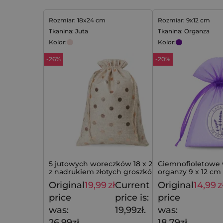
Rozmiar: 18x24 cm
Rozmiar: 9x12 cm
Tkanina: Juta
Tkanina: Organza
Kolor:
Kolor:
-26%
-20%
5 jutowych woreczków 18 x 24 cm -
Ciemnofioletowe 
z nadrukiem złotych groszków i
organzy 9 x 12 cm
dekoracyjnym kołnierzem
motywem lawendy 
Original
19,99
zł
Current
Original
14,99
z
26,99
zł
price
price is:
price
was:
19,99zł.
was:
26,99zł.
18,79zł.