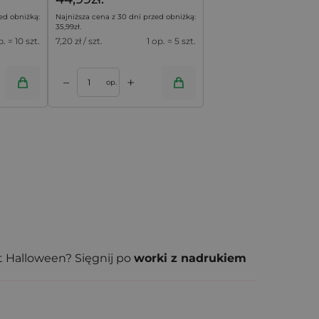
ed obniżką:
Najniższa cena z 30 dni przed obniżką:
35,99
zł
.
p. = 10 szt.
7,20
zł / szt.
1 op. = 5 szt.
+
–
op.
t Halloween? Sięgnij po
worki z nadrukiem
gadżetów promocyjnych.