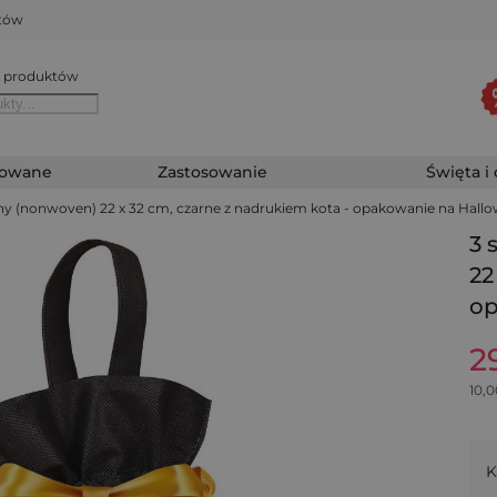
któw
 produktów
zowane
Zastosowanie
Święta i
eliny (nonwoven) 22 x 32 cm, czarne z nadrukiem kota - opakowanie na Hall
3 
22
op
2
10,0
K