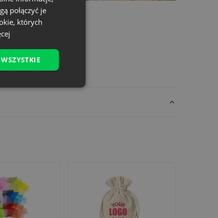
gą połączyć je
okie, których
cej
 WSZYSTKIE
detalu. Skontaktuj się z nami - wspólnie
ego.