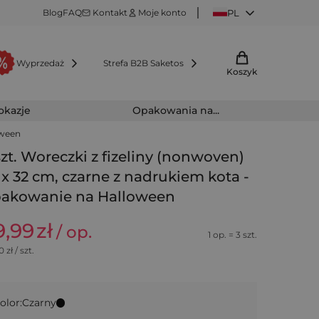
Blog
FAQ
Kontakt
Moje konto
PL
Wyprzedaż
Strefa B2B Saketos
Koszyk
 okazje
Opakowania na...
oween
szt. Woreczki z fizeliny (nonwoven)
 x 32 cm, czarne z nadrukiem kota -
akowanie na Halloween
9,99
zł
/ op.
1 op. = 3 szt.
0
zł / szt.
olor:
Czarny