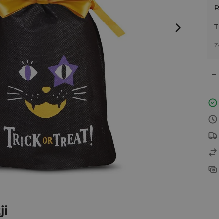
R
T
Z
–
ji