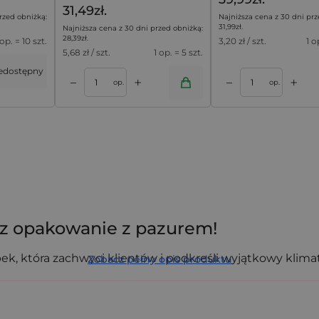
31,49zł.
rzed obniżką:
Najniższa cena z 30 dni prz
31,99
zł
.
Najniższa cena z 30 dni przed obniżką:
28,39
zł
.
 op. = 10 szt.
3,20
zł / szt.
1 o
5,68
zł / szt.
1 op. = 5 szt.
edostępny
+
+
–
–
oszyka
Dodaj do koszyka
op.
op.
rz opakowanie z pazurem!
ek, która zachwyci klientów i podkreśli wyjątkowy klima
Zobacz pełny opis produktu
woven - idealne do pakowania słodyczy, upominków i 
olegać