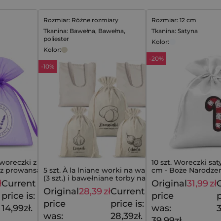
Rozmiar: Różne rozmiary
Rozmiar: 12 cm
Tkanina: Bawełna, Bawełna,
Tkanina: Satyna
poliester
Kolor:
Kolor:
-20%
-10%
woreczki z
10 szt. Woreczki sat
 z prowansalskim
5 szt. À la lniane worki na warzywa
cm - Boże Narodzen
- 10 szt.
(3 szt.) i bawełniane torby na
ł
Current
Original
31,99
zł
18,79
zł
zakupy (2 szt.)
Original
28,39
zł
Current
31,49
zł
price is:
price
p
price
price is:
14,99zł.
was:
3
was:
28,39zł.
39,99zł.