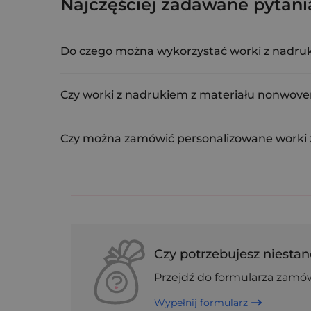
3 szt. Woreczki z fizeliny (
Najczęściej zadawane pytani
PNON-2232-BKX-HAL-005
Do czego można wykorzystać worki z nadru
Worki z nadrukiem 22×32 cm są idealne do pakowan
Czy worki z nadrukiem z materiału nonwove
Tak, worki wykonane są z lekkiej, odpornej na usz
Czy można zamówić personalizowane worki
Oczywiście! Saketos oferuje możliwość nadruku lo
Czy potrzebujesz niestan
Przejdź do formularza zamó
Wypełnij formularz