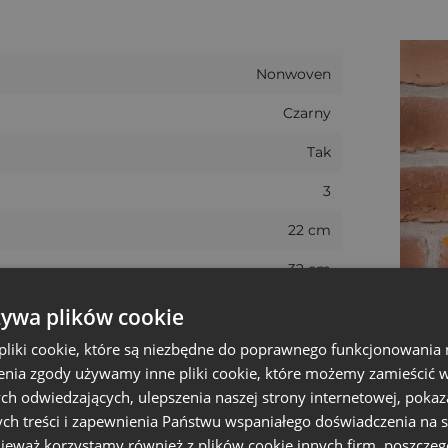
ej włókniny nonwoven - materiału lekkiego, odpornego
ów jest szybkie, wygodne i bezpieczne, co znacząco uł
Nonwoven
Czarny
 na "Cukierek albo psikus"
!
Tak
lastikowych wiaderek?
Woreczki z nadrukiem na Hallow
3
rczająco wytrzymałe
, by pomieścić wszystkie zebrane s
22 cm
wego użytku
można łatwo przechować do następnego rok
32 cm
23 - 24 cm
żywa plików cookie
ełna personalizacja
+/- 5%
liki cookie, które są niezbędne do poprawnego funkcjonowania 
nia zgody używamy inne pliki cookie, które możemy zamieścić w 
worków - od nadruku logo, przez indywidualne grafiki, a
Duży
ch odwiedzających, ulepszenia naszej strony internetowej, pokaz
eczny sposób na budowanie rozpoznawalności marki i z
ch treści i zapewnienia Państwu wspaniałego doświadczenia na s
Krótki
nieważ korzystamy również z plików cookie innych firm, poszczeg