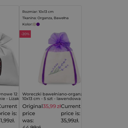
Rozmiar: 10x13 cm
Tkanina: Organza, Bawełna
Kolor:
-20%
ynowe 12 x 15
Woreczki bawełniano-organzowe
ie - Lizak
10x13 cm - 5 szt - lawendowa
elegancja z haftem
Current
Original
35,99
zł
Current
39,99
zł
44,99
zł
rice is:
price
price is:
1,99zł.
was:
35,99zł.
44,99zł.