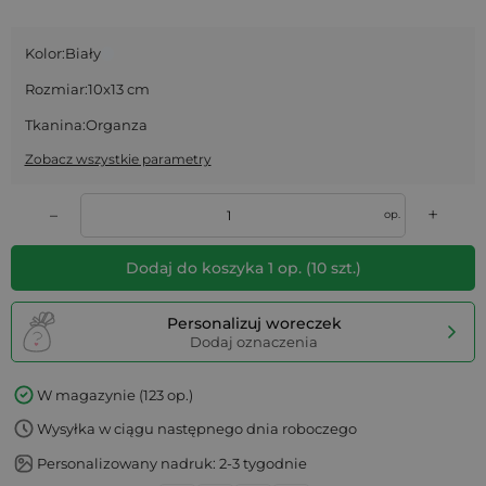
Kolor:
Biały
Rozmiar:
10x13 cm
Tkanina:
Organza
Zobacz wszystkie parametry
+
–
op.
Dodaj do koszyka
1
op.
(
10
szt.)
Personalizuj woreczek
Dodaj oznaczenia
W magazynie (123 op.)
Wysyłka w ciągu następnego dnia roboczego
Personalizowany nadruk: 2-3 tygodnie