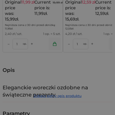
Original
11,99
zł
Current
Original
12,59
zł
Current
15,99
zł
1
price
price is:
price
price is:
was:
11,99zł.
was:
12,59zł.
15,99zł.
15,69zł.
Najniższa cena z 30 dni przed obniżką:
Najniższa cena z 30 dni przed obniżką
11,99
zł
.
12,59
zł
.
2,40
zł / szt.
1 op. = 5 szt.
4,20
zł / szt.
1 op. = 3
+
+
–
–
a
Dodaj do koszyka
Dodaj do kos
op.
op.
Opis
Eleganckie woreczki ozdobne na
świąteczne prezenty
Zobacz pełny opis produktu
Święta to czas, kiedy liczą się detale - a odpowiednio dobrane
opakowanie potrafi podnieść wartość każdego upominku.
Parametry
Zestaw
10 białych woreczków ozdobnych
z organzy o