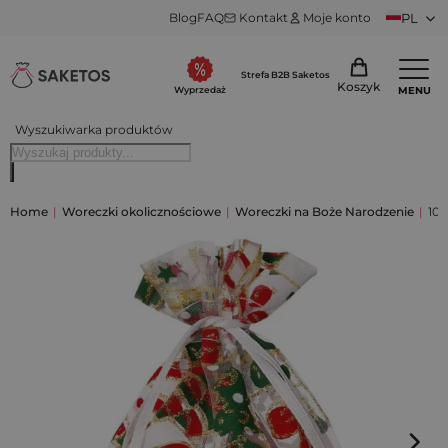
Blog
FAQ
Kontakt
Moje konto
PL
Strefa B2B Saketos
Koszyk
MENU
Wyprzedaż
Wyszukiwarka produktów
Home
|
Woreczki okolicznościowe
|
Woreczki na Boże Narodzenie
|
10 