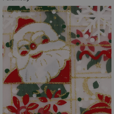
wymiarach
10 x 13 cm
to praktyczne i estetyczne rozwiązanie,
które podkreśli charakter drobnych prezentów i stworzy
spójny, elegancki efekt.
Dlaczego warto wybrać woreczki z organzy?
Nasze
woreczki z organzy
łączą elegancki wygląd z
funkcjonalnością. Delikatny, półprzezroczysty materiał
subtelnie eksponuje zawartość, a jednocześnie jest trwały i
odporny na rozdarcia. Dzięki praktycznemu ściągaczowi
woreczki można łatwo i szybko zamknąć, co sprawia, że
pakowanie prezentów staje się wygodne i estetyczne.
Subtelna prezentacja
- półprzezroczysty materiał
delikatnie eksponuje zawartość, nadając upominkom
lekkości i stylu.
Idealny rozmiar:
10 x 13 cm to wymiar stworzony na
drobne skarby.
Wygodne zamykanie:
Szybkie i eleganckie dzięki
podwójnemu ściągaczowi.
Uniwersalny kolor:
Biel pasuje do każdej świątecznej
aranżacji.