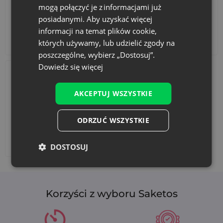
optymalną ilością do przygotowania upominków dla
mogą połączyć je z informacjami już
najbliższych lub małej grupy klientów.
posiadanymi. Aby uzyskać więcej
informacji na temat plików cookie,
Jak dbać o woreczki, by służyły jak najdłużej?
Akcesoria i dekoracje
Zestawy
których używamy, lub udzielić zgody na
Woreczki z organzy można prać ręcznie w niskiej
poszczególne, wybierz „Dostosuj”.
temperaturze. Dzięki temu mogą być używane wielokrotnie,
Dowiedz się więcej
np. do przechowywania biżuterii czy innych drobiazgów.
AKCEPTUJ WSZYSTKIE
ODRZUĆ WSZYSTKIE
Dodaj nadruk
DOSTOSUJ
Korzyści z wyboru Saketos