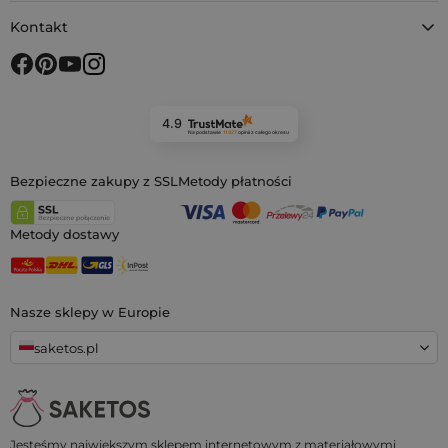
Kontakt
4.9
Na podstawie
11 927
opinii
z całego okresu
Bezpieczne zakupy z SSL
Metody płatności
Metody dostawy
Nasze sklepy w Europie
saketos.pl
Jesteśmy największym sklepem internetowym z materiałowymi