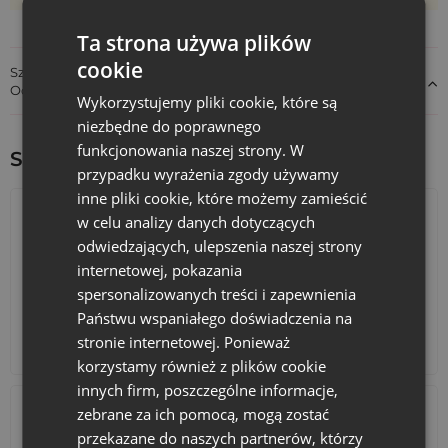
Rękodzieło:
Własnoręcznie zrobione mydełka, małe
figurki z masy solnej czy ozdobne breloki.
Ta strona używa plików
Symboliczny prezent:
Suszone płatki kwiatów, kamyk na
cookie
szczęście lub zwinięty liścik z życzeniami.
Szczegóły dotyczące zgodności produktu z przepisami:
Odpowiedzialność za produkt
Wykorzystujemy pliki cookie, które są
Stwórz woreczek z własnym charakterem
niezbędne do poprawnego
Chcesz, by Twoje prezenty były jeszcze bardziej osobiste? Na
funkcjonowania naszej strony. W
Sprawdź inne ciekawe produkty:
woreczkach możemy umieścić logo Twojej firmy, świąteczną
przypadku wyrażenia zgody używamy
grafikę lub inicjały. Skontaktuj się z nami, a pomożemy Ci
inne pliki cookie, które możemy zamieścić
stworzyć opakowanie, które opowie Twoją historię i na długo
w celu analizy danych dotyczących
pozostanie w pamięci obdarowanych.
odwiedzających, ulepszenia naszej strony
Czy woreczki są wytrzymałe?
internetowej, pokazania
spersonalizowanych treści i zapewnienia
Tak, mimo swojej delikatności, organza jest materiałem
Państwu wspaniałego doświadczenia na
odpornym na rozdarcia. Woreczki bez problemu utrzymają
ciężar drobnych przedmiotów, takich jak biżuteria czy
stronie internetowej. Ponieważ
Kalendarze adwentowe
Torby bawełniane
kosmetyki.
korzystamy również z plików cookie
innych firm, poszczególne informacje,
Czy mogę zamówić mniejszą ilość niż 10 sztuk?
zebrane za ich pomocą, mogą zostać
przekazane do naszych partnerów, którzy
Woreczki sprzedawane są w pakietach po 10 sztuk, co jest