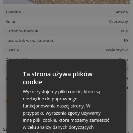
Tkanina
Satyna
Kolor
Czerwony
Ozdobny nadruk
Nie
Ilość sztuk w opakowaniu
10
Okazja
Walentynki
Wysokość *
3 cm
Rozmiar
Średni
Ta strona używa plików
SKU
KOK-7-RED-010
cookie
EAN
5903003407959
Wykorzystujemy pliki cookie, które są
niezbędne do poprawnego
Woreczki szyte są ręcznie, dlatego ich rzeczywisty rozmiar
funkcjonowania naszej strony. W
może różnić +/- 1 cm
przypadku wyrażenia zgody używamy
inne pliki cookie, które możemy zamieścić
w celu analizy danych dotyczących
Szczegóły dotyczące zgodności produktu z przepisami: