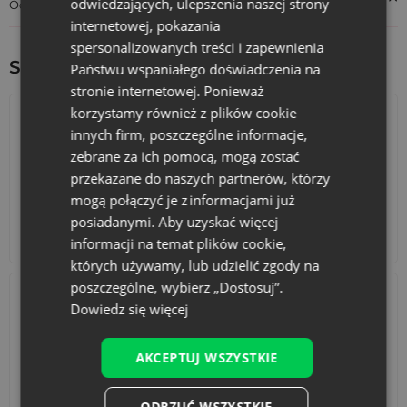
odwiedzających, ulepszenia naszej strony
Odpowiedzialność za produkt
internetowej, pokazania
spersonalizowanych treści i zapewnienia
Sprawdź inne ciekawe produkty:
Państwu wspaniałego doświadczenia na
stronie internetowej. Ponieważ
korzystamy również z plików cookie
innych firm, poszczególne informacje,
zebrane za ich pomocą, mogą zostać
przekazane do naszych partnerów, którzy
mogą połączyć je z informacjami już
posiadanymi. Aby uzyskać więcej
Kalendarze adwentowe
Torby bawełniane
informacji na temat plików cookie,
których używamy, lub udzielić zgody na
poszczególne, wybierz „Dostosuj”.
Dowiedz się więcej
AKCEPTUJ WSZYSTKIE
Akcesoria i dekoracje
Zestawy
ODRZUĆ WSZYSTKIE