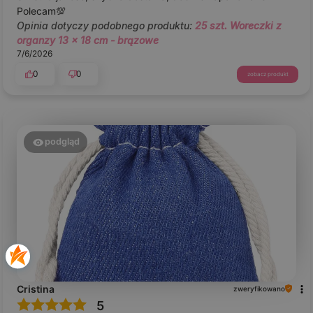
Polecam💯
Opinia dotyczy podobnego produktu:
25 szt. Woreczki z
organzy 13 x 18 cm - brązowe
7/6/2026
0
0
zobacz produkt
podgląd
Cristina
zweryfikowano
5