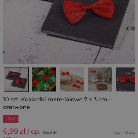
10 szt. Kokardki materiałowe 7 x 3 cm -
czerwone
-30%
6,99
zł
/ op.
9,99
zł
1 op. = 10 szt.