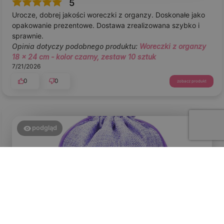
5
Urocze, dobrej jakości woreczki z organzy. Doskonałe jako
opakowanie prezentowe. Dostawa zrealizowana szybko i
sprawnie.
Opinia dotyczy podobnego produktu:
Woreczki z organzy
18 x 24 cm - kolor czarny, zestaw 10 sztuk
7/21/2026
0
0
zobacz produkt
podgląd