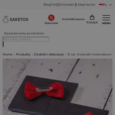
Blog
FAQ
Kontakt
Moje konto
PL
Strefa B2B Saketos
Koszyk
MENU
Wyprzedaż
Wyszukiwarka produktów
Home
|
Produkty
|
Dodatki i dekoracje
|
10 szt. Kokardki materiałowe 7