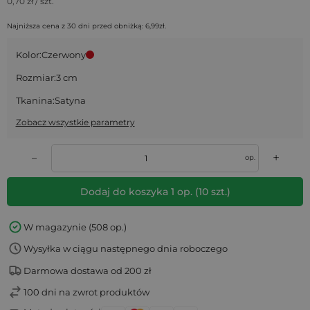
0,70
zł / szt.
Najniższa cena z 30 dni przed obniżką:
6,99
zł
.
Kolor:
Czerwony
Rozmiar:
3 cm
Tkanina:
Satyna
Zobacz wszystkie parametry
+
–
op.
Dodaj do koszyka
1
op.
(
10
szt.)
W magazynie (508 op.)
Wysyłka w ciągu następnego dnia roboczego
Darmowa dostawa od 200 zł
100 dni na zwrot produktów