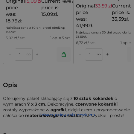
Original
15,09
zł
Current
18,79
zł
lawendowym akcentem
Original
33,59
zł
Current
price
price is:
price
price is:
was:
15,09zł.
was:
33,59zł.
18,79zł.
41,99zł.
Najniższa cena z 30 dni przed obniżką:
15,09
zł
.
Najniższa cena z 30 dni przed obniżką
33,59
zł
.
3,02
zł / szt.
1 op. = 5 szt.
6,72
zł / szt.
1 op. = 5
+
+
–
–
a
Dodaj do koszyka
Dodaj do kos
op.
op.
Opis
Oferujemy pakiet składający się z
10 sztuk kokardek
o
wymiarach
7 x 3 cm
. Dekoracyjne,
czerwone kokardki
zostały wyposażone w
agrafki
, dzięki czemu przymocowanie
Zobacz pełny opis produktu
całości do
materiałowego woreczka
jest szybkie i proste!
Czerwone kokardki
prezentowane tutaj w
średnim
rozmiarze mogą stanowić niebanalny element dekoracyjny