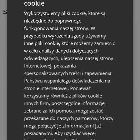
cookie
Zainwestuj w nasze niezwykłe woreczki z weluru i poczuj
różnicę już od pierwszego dotknięcia.
Sprawdź inne ciekawe produkty:
Wykorzystujemy pliki cookie, które są
niezbędne do poprawnego
funkcjonowania naszej strony. W
przypadku wyrażenia zgody używamy
inne pliki cookie, które możemy zamieścić
w celu analizy danych dotyczących
odwiedzających, ulepszenia naszej strony
internetowej, pokazania
Kalendarze adwentowe
Torby bawełniane
spersonalizowanych treści i zapewnienia
Państwu wspaniałego doświadczenia na
stronie internetowej. Ponieważ
korzystamy również z plików cookie
innych firm, poszczególne informacje,
zebrane za ich pomocą, mogą zostać
przekazane do naszych partnerów, którzy
mogą połączyć je z informacjami już
Akcesoria i dekoracje
Zestawy
posiadanymi. Aby uzyskać więcej