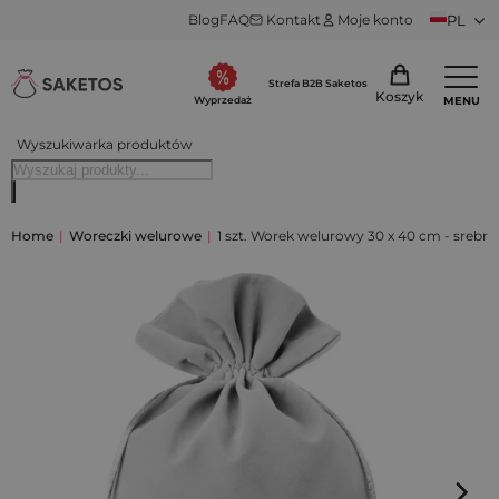
Blog
FAQ
Kontakt
Moje konto
PL
Strefa B2B Saketos
Koszyk
MENU
Wyprzedaż
Wyszukiwarka produktów
Home
|
Woreczki welurowe
|
1 szt. Worek welurowy 30 x 40 cm - srebrn