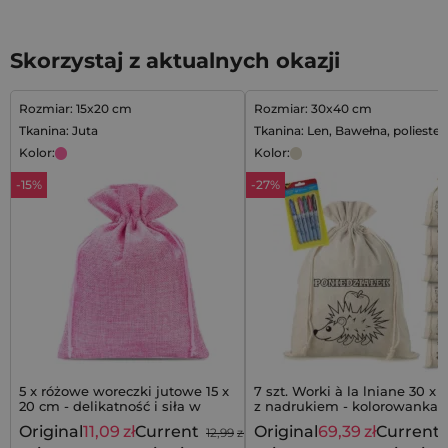
Skorzystaj z aktualnych okazji
Rozmiar: 15x20 cm
Rozmiar: 30x40 cm
Tkanina: Juta
Tkanina: Len, Bawełna, poliester
Kolor:
Kolor:
-15%
-27%
5 x różowe woreczki jutowe 15 x
7 szt. Worki à la lniane 30 x
20 cm - delikatność i siła w
z nadrukiem - kolorowanka 
jednym
mazakami
Original
11,09
zł
Current
Original
69,39
zł
Current
12,99
zł