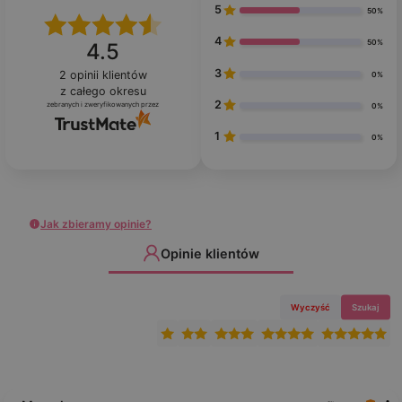
5
50%
4
50%
4.5
3
2
opinii klientów
0%
z całego okresu
2
zebranych i zweryfikowanych przez
0%
1
0%
Jak zbieramy opinie?
Opinie klientów
Wyczyść
Szukaj