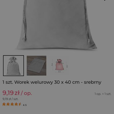
1 szt. Worek welurowy 30 x 40 cm - srebrny
9,19
zł
/ op.
1 op. = 1 szt.
9,19
zł / szt.
4.5