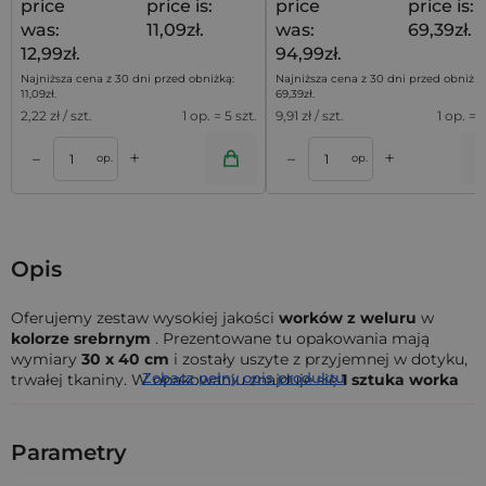
price
price is:
price
price is:
was:
11,09zł.
was:
69,39zł.
12,99zł.
94,99zł.
Najniższa cena z 30 dni przed obniżką:
Najniższa cena z 30 dni przed obniżką
11,09
zł
.
69,39
zł
.
2,22
zł / szt.
1 op. = 5 szt.
9,91
zł / szt.
1 op. = 7
+
+
–
–
a
Dodaj do koszyka
Dodaj do kos
op.
op.
Opis
Oferujemy zestaw wysokiej jakości
worków z weluru
w
kolorze srebrnym
. Prezentowane tu opakowania mają
wymiary
30 x 40 cm
i zostały uszyte z przyjemnej w dotyku,
Zobacz pełny opis produktu
trwałej tkaniny. W opakowaniu znajduje się
1 sztuka worka
ze
sznurkiem w ściągaczu
.
Woreczki z weluru to doskonałe rozwiązanie do
Parametry
eleganckiego przechowywania biżuterii
i drobnych
akcesoriów. Większe worki mogą również stanowić